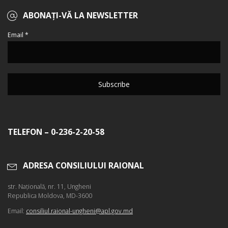
ABONAȚI-VĂ LA NEWSLETTER
Email *
TELEFON – 0-236-2-20-58
ADRESA CONSILIULUI RAIONAL
str. Naţională, nr. 11, Ungheni
Republica Moldova, MD-3600
Email:
consiliul.raional-ungheni@apl.gov.md