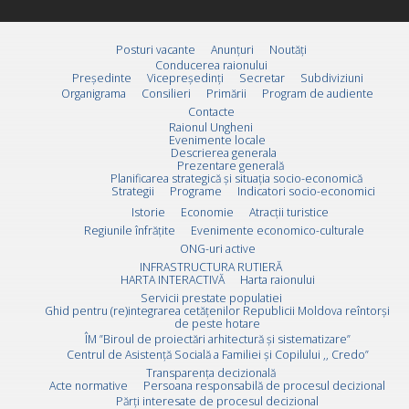
Posturi vacante
Anunțuri
Noutăți
Conducerea raionului
Preşedinte
Vicepreşedinţi
Secretar
Subdiviziuni
Organigrama
Consilieri
Primării
Program de audiente
Contacte
Raionul Ungheni
Evenimente locale
Descrierea generala
Prezentare generală
Planificarea strategică și situația socio-economică
Strategii
Programe
Indicatori socio-economici
Istorie
Economie
Atracții turistice
Regiunile înfrățite
Evenimente economico-culturale
ONG-uri active
INFRASTRUCTURA RUTIERĂ
HARTA INTERACTIVĂ
Harta raionului
Servicii prestate populatiei
Ghid pentru (re)integrarea cetățenilor Republicii Moldova reîntorși
de peste hotare
ÎM ”Biroul de proiectări arhitectură și sistematizare”
Centrul de Asistență Socială a Familiei și Copilului ,, Credo”
Transparența decizională
Acte normative
Persoana responsabilă de procesul decizional
Părți interesate de procesul decizional