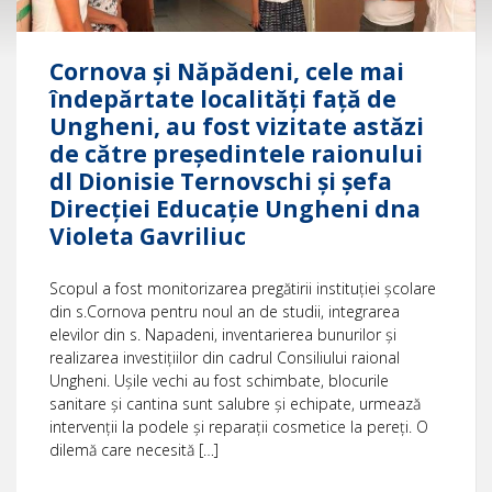
Cornova și Năpădeni, cele mai
îndepărtate localități față de
Ungheni, au fost vizitate astăzi
de către președintele raionului
dl Dionisie Ternovschi și șefa
Direcţiei Educație Ungheni dna
Violeta Gavriliuc
Scopul a fost monitorizarea pregătirii instituției școlare
din s.Cornova pentru noul an de studii, integrarea
elevilor din s. Napadeni, inventarierea bunurilor și
realizarea investițiilor din cadrul Consiliului raional
Ungheni. Ușile vechi au fost schimbate, blocurile
sanitare și cantina sunt salubre și echipate, urmează
intervenții la podele și reparații cosmetice la pereți. O
dilemă care necesită […]