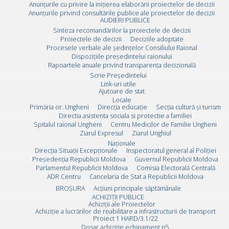
Anunțurile cu privire la inițierea elaborării proiectelor de decizii
Anunțurile privind consultările publice ale proiectelor de decizii
AUDIERI PUBLICE
Sinteza recomandărilor la proiectele de decizii
Proiectele de decizii
Deciziile adoptate
Procesele verbale ale ședințelor Consiliului Raional
Dispozițiile președintelui raionului
Rapoartele anuale privind transparența decizională
Scrie Preşedintelui
Link-uri utile
Ajutoare de stat
Locale
Primăria or. Ungheni
Direcția educație
Secția cultură și turism
Directia asistenta sociala si protectie a familiei
Spitalul raional Ungheni
Centru Medicilor de Familie Ungheni
Ziarul Expresul
Ziarul Unghiul
Naționale
Direcţia Situaţii Excepţionale
Inspectoratul general al Poliției
Preşedenţia Republicii Moldova
Guvernul Republicii Moldova
Parlamentul Republicii Moldova
Comisia Electorală Centrală
ADR Centru
Cancelaria de Stat a Republicii Moldova
BROȘURA
Acţiuni principale săptămânale
ACHIZIȚII PUBLICE
Achiziții ale Proiectelor
Achiziție a lucrărilor de reabilitare a infrastructurii de transport
Proiect 1 HARD/3.1/22
Dosar achiziție echipament p5