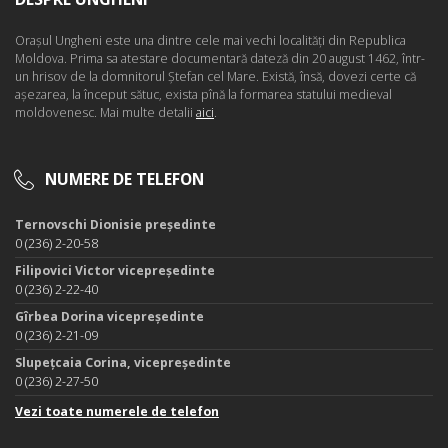
Oraşul Ungheni este una dintre cele mai vechi localităţi din Republica
Moldova. Prima sa atestare documentară dateză din 20 august 1462, într-
un hrisov de la domnitorul Ştefan cel Mare. Există, însă, dovezi certe că
aşezarea, la început sătuc, exista pînă la formarea statului medieval
moldovenesc. Mai multe detalii
aici
.
NUMERE DE TELEFON
Ternovschi Dionisie președinte
0 (236) 2-20-58
Filipovici Victor vicepreședinte
0 (236) 2-22-40
Gîrbea Dorina vicepreședinte
0 (236) 2-21-09
Slupețcaia Corina, vicepreședinte
0 (236) 2-27-50
Vezi toate numerele de telefon