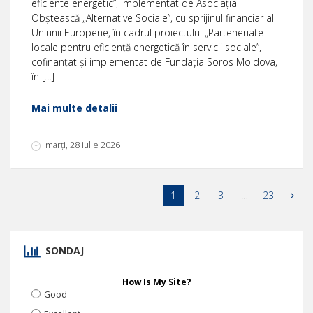
eficiente energetic”, implementat de Asociația
Obștească „Alternative Sociale”, cu sprijinul financiar al
Uniunii Europene, în cadrul proiectului „Parteneriate
locale pentru eficiență energetică în servicii sociale”,
cofinanțat și implementat de Fundația Soros Moldova,
în […]
Mai multe detalii
marți, 28 iulie 2026
1
2
3
…
23
SONDAJ
How Is My Site?
Good