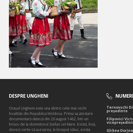
DESPRE UNGHENI
NUMERE
Ternovschi Di
Oraşul Ungheni este una dintre cele mai vechi
președinte
localităţi din Republica Moldova. Prima sa atestare
documentară dateză din 20 august 1462, într-un
Filipovici Vict
vicepreședin
hrisov de la domnitorul Ştefan cel Mare. Există, însă,
dovezi certe că aşezarea, la început sătuc, exista
Gîrbea Dorina