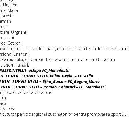
la_Ungheni
gina_Maria
oilești
herman
rești
voare_Ungheni
oropcani
rea_Cetireni
 evenimentului a avut loc inaugurarea oficială a terenului nou construit
 raional Ungheni.
ele raionului, dl Dionisie Ternovschi a înmânat distincții pentru
elenominalizări:
RESEDINTELUI- echipa FC_Manoilesti!
𝙃𝙀𝙏𝙀𝙍𝙐𝙇 𝙏𝙐𝙍𝙉𝙀𝙐𝙇𝙐𝙄- Mihai_Beșliu – FC_Atila
𝘼𝙍𝙐𝙇 𝙏𝙐𝙍𝙉𝙀𝙐𝙇𝙐𝙄 – Efim_Boico – FC_Regina_Maria
𝙏𝙊𝙍𝙐𝙇 𝙏𝙐𝙍𝙉𝙀𝙐𝙇𝙐𝙄 – Romeo_Cebotari – FC_Manoilești.
ul sportiva fost arbitrat de:
rila
oacă
u_Vincea
tuturor participanților și susținătorilor pentru promovarea sportului !