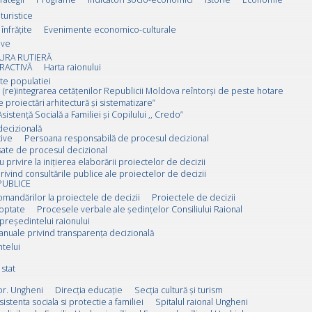
 turistice
înfrățite
Evenimente economico-culturale
ive
URA RUTIERĂ
RACTIVĂ
Harta raionului
ate populatiei
 (re)integrarea cetățenilor Republicii Moldova reîntorși de peste hotare
e proiectări arhitectură și sistematizare”
sistență Socială a Familiei și Copilului ,, Credo”
decizională
ive
Persoana responsabilă de procesul decizional
esate de procesul decizional
u privire la inițierea elaborării proiectelor de decizii
rivind consultările publice ale proiectelor de decizii
PUBLICE
omandărilor la proiectele de decizii
Proiectele de decizii
doptate
Procesele verbale ale ședințelor Consiliului Raional
 președintelui raionului
anuale privind transparența decizională
ntelui
stat
or. Ungheni
Direcția educație
Secția cultură și turism
sistenta sociala si protectie a familiei
Spitalul raional Ungheni