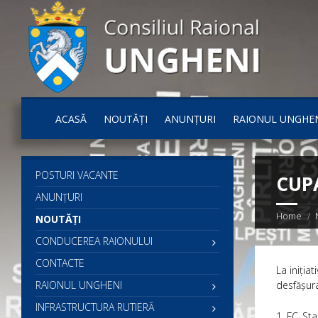
ACASĂ
NOUTĂȚI
ANUNȚURI
RAIONUL UNGHE
POSTURI VACANTE
CUPA
ANUNȚURI
Home
NOUTĂȚI
CONDUCEREA RAIONULUI
CONTACTE
La iniția
RAIONUL UNGHENI
desfășura
INFRASTRUCTURA RUTIERĂ
1. FC_Star