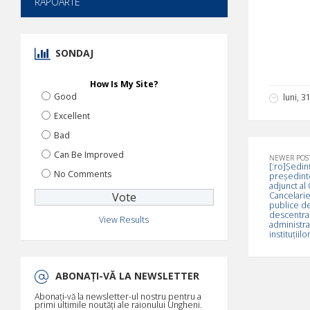
RAPOARTE
SONDAJ
How Is My Site?
Good
luni, 3
Excellent
Bad
Can Be Improved
NEWER POS
[:ro]Ședin
No Comments
președintel
adjunct al 
Cancelariei
publice d
descentrali
View Results
administrat
instituțiilo
ABONAȚI-VĂ LA NEWSLETTER
Abonați-vă la newsletter-ul nostru pentru a
primi ultimile noutăți ale raionului Ungheni.