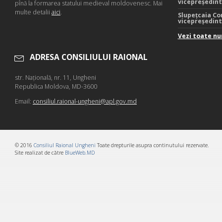
vicepreședin
pînă la formarea statului medieval moldovenesc. Mai
multe detalii
aici
.
Slupețcaia Co
vicepreședin
Vezi toate nu
ADRESA CONSILIULUI RAIONAL
str. Naţională, nr. 11, Ungheni
Republica Moldova, MD-3600
Email:
consiliul.raional-ungheni@apl.gov.md
© 2016
Consiliul Raional Ungheni
Toate drepturile asupra continutului rezervate.
Site realizat de către
BlueWeb.MD