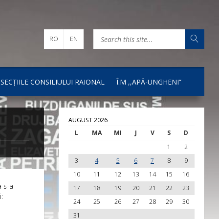
RO
EN
I SECȚIILE CONSILIULUI RAIONAL
Î.M ,,APĂ-UNGHENI”
AUGUST 2026
L
MA
MI
J
V
S
D
1
2
3
4
5
6
7
8
9
10
11
12
13
14
15
16
a s-a
17
18
19
20
21
22
23
:
24
25
26
27
28
29
30
31