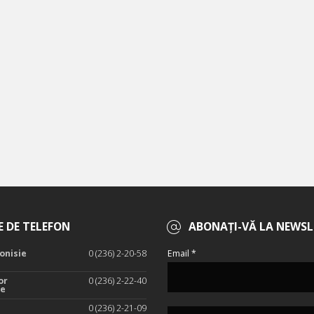
 DE TELEFON
ABONAȚI-VĂ LA NEWSL
onisie
0 (236) 2-20-58
Email *
or
0 (236) 2-22-40
te
0 (236) 2-21-09