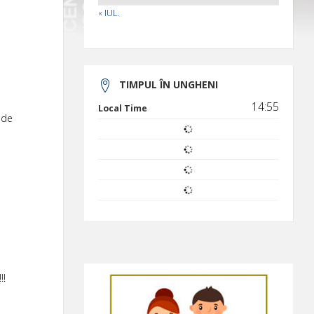
« IUL.
TIMPUL ÎN UNGHENI
14:55
Local Time
 de
!!