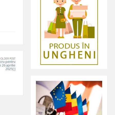
OLDER POST
ucru pentru
n 26 aprilie
2025[:]