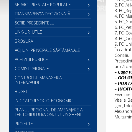
SERVICII PRESTATE POPULATIEI
2. FC_Ati
3. FC_Re
TRANSPARENȚA DECIZIONALĂ
4. FC_Măn
5. FC_G
SCRIE PREŞEDINTELUI
6. FC_Pet
LINK-URI UTILE
7. FC_Co
8. FC_Ci
BROȘURA
9. FC_Uni
În cadrul
ACŢIUNI PRINCIPALE SĂPTĂMÂNALE
Consiliul
ACHIZIȚII PUBLICE
Președint
următoar
COMISII RAIONALE
– Cupa P
CONTROLUL MANAGERIAL
– 𝙂𝙊𝙇𝙂
INTERN/AUDIT
– 𝙋𝙊𝙍
– 𝙅𝙐𝘾Ă
BUGET
Eveniment
Vitalie_Ba
INDICATORI SOCIO-ECONOMICI
Igor_Tol
PLANUL REGIONAL DE AMENAJARE A
Alexandr
TERITORIULUI RAIONULUI UNGHENI
Mulțumim 
PROIECTE