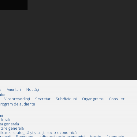
e
Anunțuri
Noutăți
ionului
Vicepreşedinţi
Secretar
Subdiviziuni
Organigrama
Consilieri
rogram de audiente
ni
 locale
ea generala
tare generală
ificarea strategică și situația socio-economică
rategii
Programe
Indicatori socio-economici
Istorie
Economie