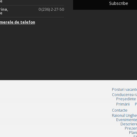
te
rina,
0 (236) 2-27-50
te
merele de telefon
Posturi vacant
Conducerea ra
Preşedinte
Primării
P
Contacte
Raionul Unghe
Evenimente
Descrier
Prezen
Plan
St