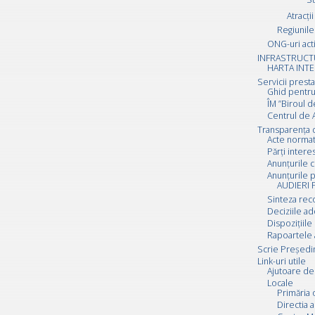
Atracții
Regiunile 
ONG-uri act
INFRASTRUCT
HARTA INTE
Servicii prest
Ghid pentru
ÎM ”Biroul d
Centrul de A
Transparența 
Acte normat
Părți inter
Anunțurile c
Anunțurile p
AUDIERI 
Sinteza rec
Deciziile a
Dispozițiile
Rapoartele 
Scrie Preşedi
Link-uri utile
Ajutoare de 
Locale
Primăria 
Directia a