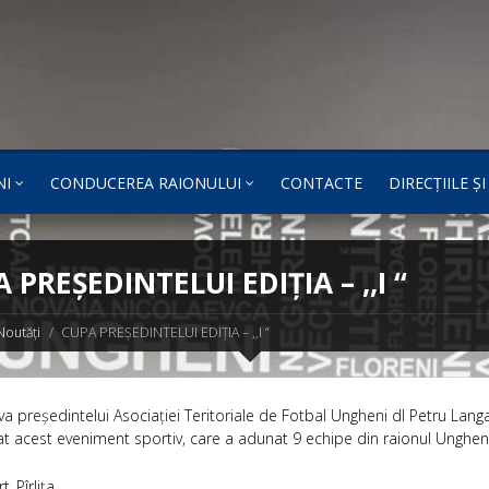
NI
CONDUCEREA RAIONULUI
CONTACTE
DIRECȚIILE Ș
 PREȘEDINTELUI EDIȚIA – ,,I “
Noutăți
CUPA PREȘEDINTELUI EDIȚIA – ,,I “
tiva președintelui Asociației Teritoriale de Fotbal Ungheni dl Petru Lang
t acest eveniment sportiv, care a adunat 9 echipe din raionul Ungheni
t_Pîrlița