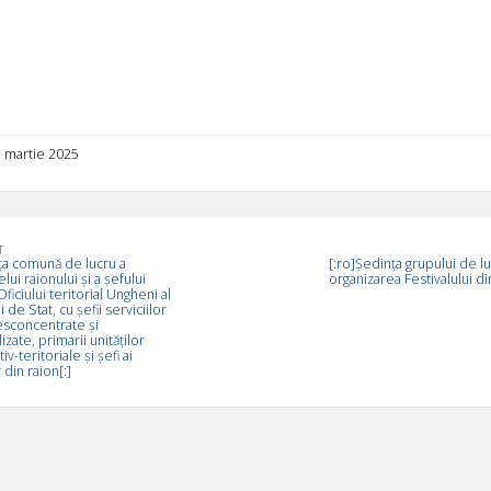
1 martie 2025
T
ța comună de lucru a
[:ro]Ședința grupului de l
ui raionului și a șefului
organizarea Festivalului di
Oficiului teritorial Ungheni al
 de Stat, cu șefii serviciilor
esconcentrate și
zate, primarii unităților
iv-teritoriale și șefi ai
r din raion[:]