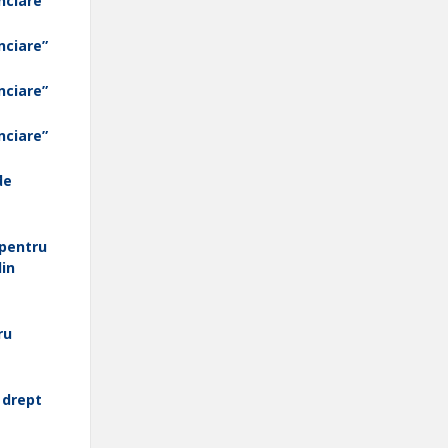
anciare”
anciare”
anciare”
anciare”
de
 pentru
din
ru
 drept