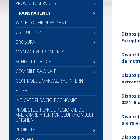
PROVIDED SERVICES
TRANSPARENCY
WRITE TO THE PRESIDENT
USEFUL LINKS
Dispoziț
Excepțio
BROȘURA
MAIN ACTIVITIES WEEKLY
Dispoziț
de instr
ACHIZIȚII PUBLICE
COMISIILE RAIONALE
Dispoziț
CONTROLUL MANAGERIAL INTERN
extraord
BUGET
Dispoziț
INDICATORI SOCIO-ECONOMICI
02/1 -5 
PROIECTUL: PLANUL REGIONAL DE
AMENAJARE A TERITORIULUI RAIONULUI
Dispoziți
UNGHENI
ale raio
PROIECTE
Dispoziț
RAPOARTE