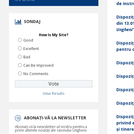
de instr
Dispoziț
SONDAJ
din 13.0
Ungheni
How Is My Site?
Good
Dispoziț
Excellent
pentru o
Bad
Dispoziț
Can Be Improved
No Comments
Dispoziț
Dispoziț
View Results
Dispoziț
Dispoziț
ABONAȚI-VĂ LA NEWSLETTER
privind 
Abonați-vă la newsletter-ul nostru pentru a
și tiner
primi ultimile noutăți ale raionului Ungheni.