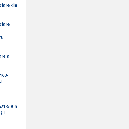
ciare din
ciare
ru
are a
.168-
u
2/1-5 din
ții