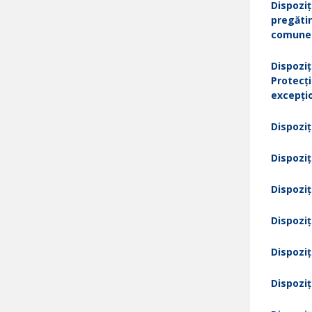
Dispoziți
pregătir
comunei
Dispoziț
Protecția
excepțio
Dispoziț
Dispoziț
Dispoziț
Dispoziț
Dispoziț
Dispoziț