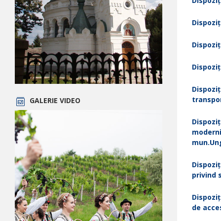
Dispoziț
Dispoziț
Dispoziț
Dispoziț
Dispoziț
transpor
GALERIE VIDEO
Dispoziț
moderniz
mun.Un
Dispoziț
privind 
Dispoziț
de acces