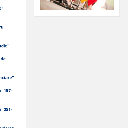
or
ru
udit”
 de
anciare”
r. 157-
r. 251-