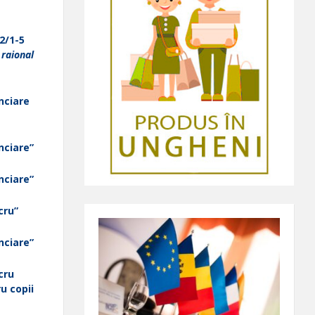
2/1-5
 raional
anciare
anciare”
anciare”
cru”
anciare”
cru
u copii