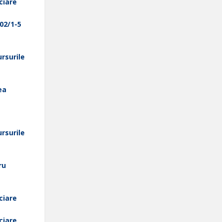
ciare
-02/1-5
ursurile
ea
ursurile
ru
ciare
ciare