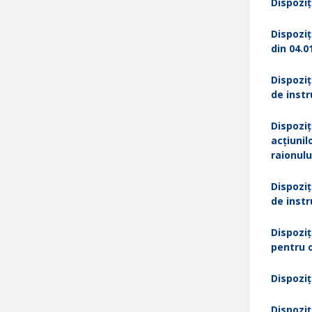
Dispoziț
Dispoziț
din 04.0
Dispoziț
de instr
Dispoziț
acțiunil
raionulu
Dispoziț
de instr
Dispoziț
pentru 
Dispoziț
Dispoziț