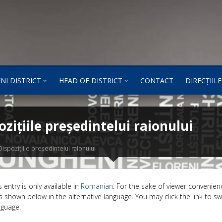
NI DISTRICT
HEAD OF DISTRICT
CONTACT
DIRECȚIILE
ozițiile președintelui raionului
Dispozițiile președintelui raionului
s entry is only available in
Romanian
. For the sake of viewer convenien
s shown below in the alternative language. You may click the link to sw
nguage.