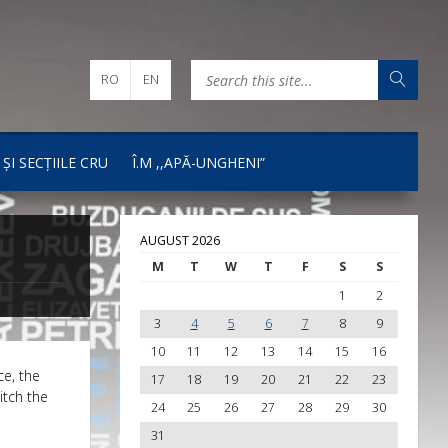
RO
EN
 ȘI SECȚIILE CRU
Î.M ,,APĂ-UNGHENI”
AUGUST 2026
M
T
W
T
F
S
S
1
2
3
4
5
6
7
8
9
10
11
12
13
14
15
16
ce, the
17
18
19
20
21
22
23
itch the
24
25
26
27
28
29
30
31