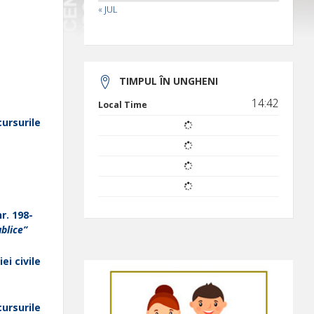
« JUL
TIMPUL ÎN UNGHENI
14:42
Local Time
cursurile
r. 198-
ublice”
ei civile
cursurile