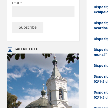
Email *
Dispoziț
echipelo
Dispoziț
acordare
Dispoziț
GALERIE FOTO
Dispoziț
muncă”
Dispoziț
Dispoziț
02/1-5 d
Dispoziț
02/1-5 d