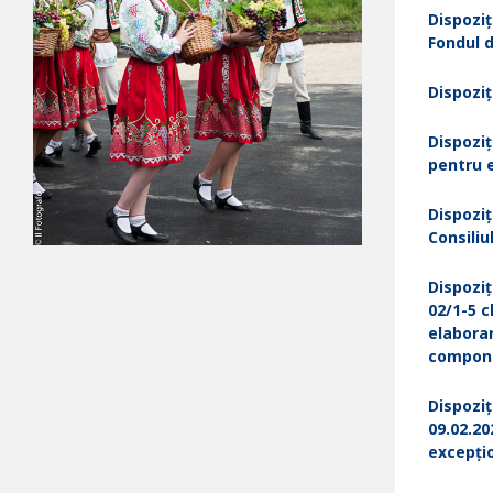
Dispoziț
Fondul d
Dispoziț
Dispoziț
pentru e
Dispoziț
Consiliu
Dispoziț
02/1-5 c
elaborar
compone
Dispoziț
09.02.20
excepți