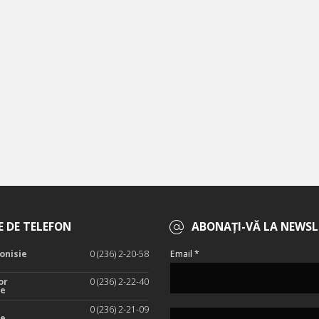
 DE TELEFON
ABONAȚI-VĂ LA NEWSL
onisie
0 (236) 2-20-58
Email *
or
0 (236) 2-22-40
te
0 (236) 2-21-09
te