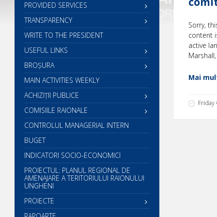
comit
PROVIDED SERVICES
TRANSPARENCY
Sorry, th
WRITE TO THE PRESIDENT
content i
active la
USEFUL LINKS
Marshall,
BROȘURA
Mai mult
MAIN ACTIVITIES WEEKLY
ACHIZIȚII PUBLICE
Friday
COMISIILE RAIONALE
CONTROLUL MANAGERIAL INTERN
BUGET
INDICATORI SOCIO-ECONOMICI
PROIECTUL: PLANUL REGIONAL DE
AMENAJARE A TERITORIULUI RAIONULUI
UNGHENI
PROIECTE
RAPOARTE