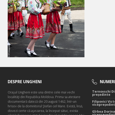
DESPRE UNGHENI
NUMERE
Ternovschi Di
Oraşul Ungheni este una dintre cele mai vechi
președinte
localităţi din Republica Moldova. Prima sa atestare
documentară dateză din 20 august 1462, într-un
Filipovici Vict
vicepreședin
hrisov de la domnitorul Ştefan cel Mare. Există, însă,
dovezi certe că aşezarea, la început sătuc, exista
Gîrbea Dorina
vicepreședin