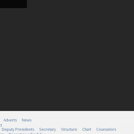
Adverts
News
ct
Deputy Presidents
Secretary
Structure
Chart
Counselors