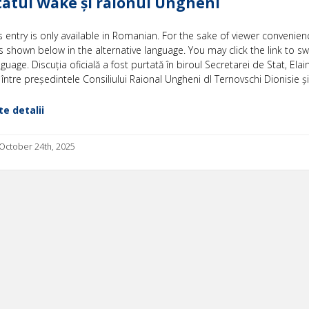
atul Wake și raionul Ungheni
is entry is only available in Romanian. For the sake of viewer convenien
s shown below in the alternative language. You may click the link to sw
nguage. Discuția oficială a fost purtată în biroul Secretarei de Stat, Elain
 între președintele Consiliului Raional Ungheni dl Ternovschi Dionisie și
e detalii
 October 24th, 2025