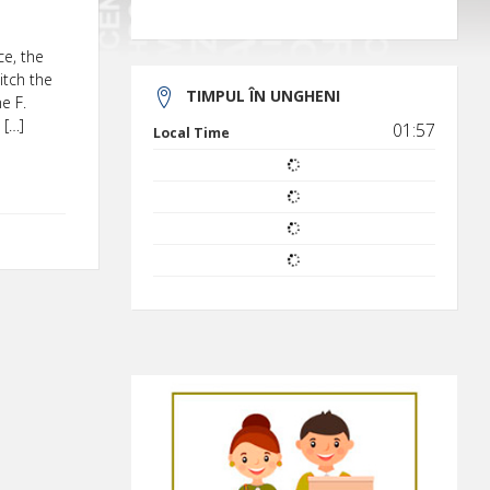
ce, the
itch the
TIMPUL ÎN UNGHENI
e F.
 […]
01:57
Local Time