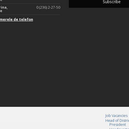
rina,
0 (236) 2-27-50
te
merele de telefon
Job Vacancies
Head of Distri
President