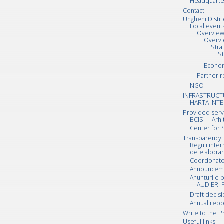
Headquarte
Contact
Ungheni Distri
Local event
Overvie
Overv
Stra
S
Econo
Partner r
NGO
INFRASTRUCT
HARTA INTE
Provided serv
BCIS
Arhi
Center for 
Transparency
Reguli inte
de elaborar
Coordonator
Announcemen
Anunțurile p
AUDIERI 
Draft decis
Annual repo
Write to the P
Useful links