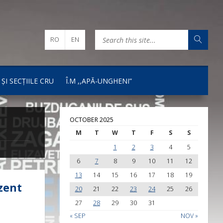
RO
EN
 ȘI SECȚIILE CRU
Î.M ,,APĂ-UNGHENI”
OCTOBER 2025
M
T
W
T
F
S
S
1
2
3
4
5
6
7
8
9
10
11
12
13
14
15
16
17
18
19
zent
20
21
22
23
24
25
26
27
28
29
30
31
« SEP
NOV »