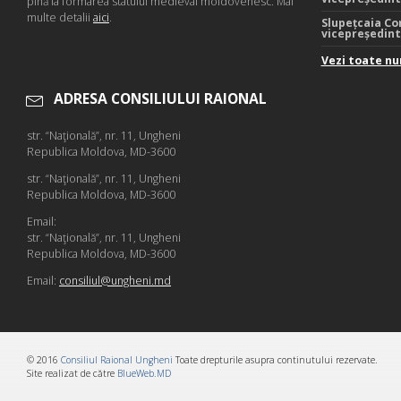
pînă la formarea statului medieval moldovenesc. Mai
multe detalii
aici
.
Slupețcaia Co
vicepreședin
Vezi toate nu
ADRESA CONSILIULUI RAIONAL
str. “Naţională”, nr. 11, Ungheni
Republica Moldova, MD-3600
str. “Naţională”, nr. 11, Ungheni
Republica Moldova, MD-3600
Email:
str. “Naţională”, nr. 11, Ungheni
Republica Moldova, MD-3600
Email:
consiliul@ungheni.md
© 2016
Consiliul Raional Ungheni
Toate drepturile asupra continutului rezervate.
Site realizat de către
BlueWeb.MD