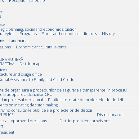
rs
Reception schedule
ct
s
w
iew
tegic planning, social and economic situation
trategies
Programs
Social and economic indicators
History
my
Landmarks
egions
Economic ant cultural events
URA RUTIERĂ
RACTIVĂ
District map
ices
tecture and disign office
Social Assistance to Family and Child Credo
rne de organizare a procedurilor de asigurare a transparenței în procesul
e și adoptare a deciziilor CRU
i în procesul decizional
Părțile interesate de proiectele de decizii
ts on initiating decision making
rivind consultările publice ale proiectelor de decizii
PUBLICE
District boards
ions
Approved decisions
1
District president provisions
rt
resident