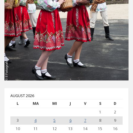
AUGUST 2026
L
MA
MI
J
V
S
D
1
2
3
4
5
6
7
8
9
10
11
12
13
14
15
16