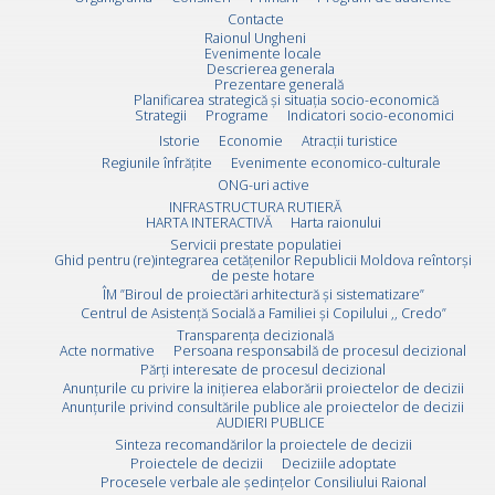
Contacte
Raionul Ungheni
Evenimente locale
Descrierea generala
Prezentare generală
Planificarea strategică și situația socio-economică
Strategii
Programe
Indicatori socio-economici
Istorie
Economie
Atracții turistice
Regiunile înfrățite
Evenimente economico-culturale
ONG-uri active
INFRASTRUCTURA RUTIERĂ
HARTA INTERACTIVĂ
Harta raionului
Servicii prestate populatiei
Ghid pentru (re)integrarea cetățenilor Republicii Moldova reîntorși
de peste hotare
ÎM ”Biroul de proiectări arhitectură și sistematizare”
Centrul de Asistență Socială a Familiei și Copilului ,, Credo”
Transparența decizională
Acte normative
Persoana responsabilă de procesul decizional
Părți interesate de procesul decizional
Anunțurile cu privire la inițierea elaborării proiectelor de decizii
Anunțurile privind consultările publice ale proiectelor de decizii
AUDIERI PUBLICE
Sinteza recomandărilor la proiectele de decizii
Proiectele de decizii
Deciziile adoptate
Procesele verbale ale ședințelor Consiliului Raional