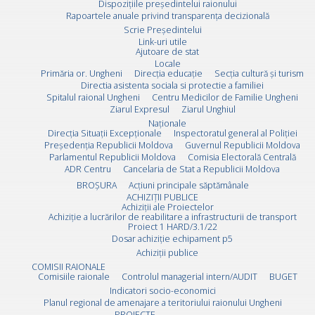
Dispozițiile președintelui raionului
Rapoartele anuale privind transparența decizională
Scrie Preşedintelui
Link-uri utile
Ajutoare de stat
Locale
Primăria or. Ungheni
Direcția educație
Secția cultură și turism
Directia asistenta sociala si protectie a familiei
Spitalul raional Ungheni
Centru Medicilor de Familie Ungheni
Ziarul Expresul
Ziarul Unghiul
Naționale
Direcţia Situaţii Excepţionale
Inspectoratul general al Poliției
Preşedenţia Republicii Moldova
Guvernul Republicii Moldova
Parlamentul Republicii Moldova
Comisia Electorală Centrală
ADR Centru
Cancelaria de Stat a Republicii Moldova
BROȘURA
Acţiuni principale săptămânale
ACHIZIȚII PUBLICE
Achiziții ale Proiectelor
Achiziție a lucrărilor de reabilitare a infrastructurii de transport
Proiect 1 HARD/3.1/22
Dosar achiziție echipament p5
Achiziții publice
COMISII RAIONALE
Comisiile raionale
Controlul managerial intern/AUDIT
BUGET
Indicatori socio-economici
Planul regional de amenajare a teritoriului raionului Ungheni
PROIECTE