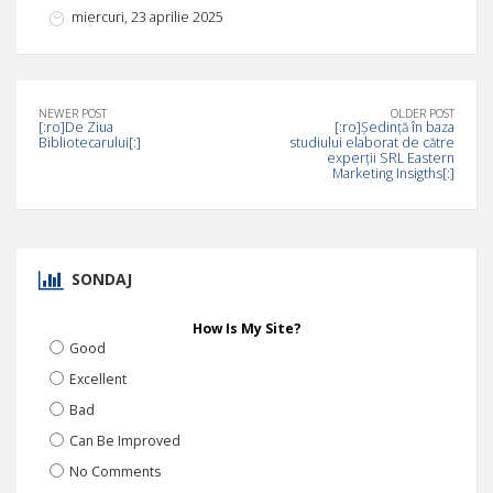
miercuri, 23 aprilie 2025
NEWER POST
OLDER POST
[:ro]De Ziua
[:ro]Ședință în baza
Bibliotecarului[:]
studiului elaborat de către
experții SRL Eastern
Marketing Insigths[:]
SONDAJ
How Is My Site?
Good
Excellent
Bad
Can Be Improved
No Comments