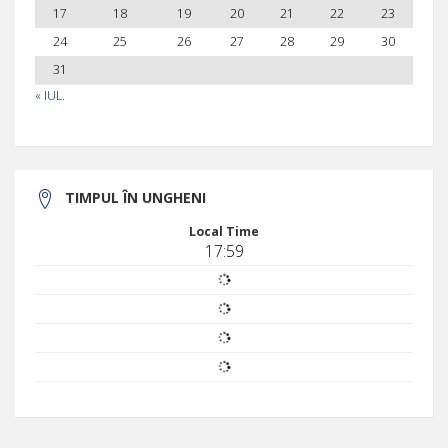
17
18
19
20
21
22
23
24
25
26
27
28
29
30
31
« IUL.
TIMPUL ÎN UNGHENI
Local Time
17:59