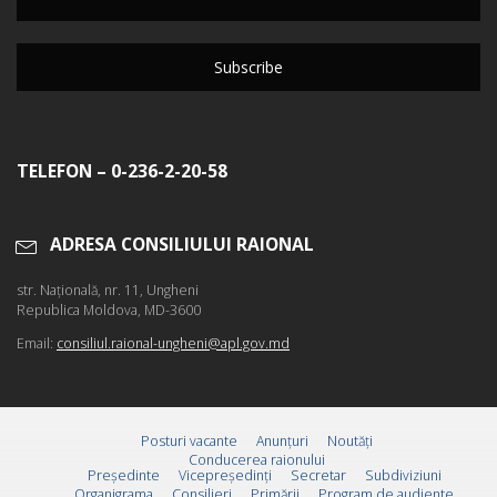
TELEFON – 0-236-2-20-58
ADRESA CONSILIULUI RAIONAL
str. Naţională, nr. 11, Ungheni
Republica Moldova, MD-3600
Email:
consiliul.raional-ungheni@apl.gov.md
Posturi vacante
Anunțuri
Noutăți
Conducerea raionului
Preşedinte
Vicepreşedinţi
Secretar
Subdiviziuni
Organigrama
Consilieri
Primării
Program de audiente