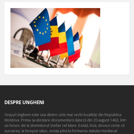
DESPRE UNGHENI
Oraşul Ungheni este una dintre cele mai vechi localităţi din Republica
Moldova. Prima sa atestare documentară dateză din 20 august 1462, într-
un hrisov de la domnitorul Ştefan cel Mare. Există, însă, dovezi certe că
aşezarea, la început sătuc, exista pînă la formarea statului medieval