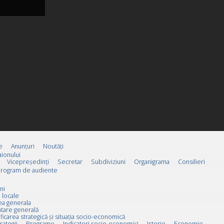
e
Anunțuri
Noutăți
ionului
Vicepreşedinţi
Secretar
Subdiviziuni
Organigrama
Consilieri
rogram de audiente
ni
 locale
ea generala
tare generală
ificarea strategică și situația socio-economică
rategii
Programe
Indicatori socio-economici
Istorie
Economie