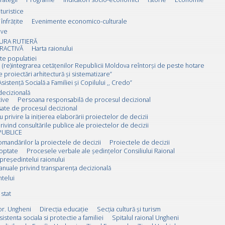
 turistice
înfrățite
Evenimente economico-culturale
ive
URA RUTIERĂ
RACTIVĂ
Harta raionului
ate populatiei
 (re)integrarea cetățenilor Republicii Moldova reîntorși de peste hotare
e proiectări arhitectură și sistematizare”
sistență Socială a Familiei și Copilului ,, Credo”
decizională
ive
Persoana responsabilă de procesul decizional
esate de procesul decizional
u privire la inițierea elaborării proiectelor de decizii
rivind consultările publice ale proiectelor de decizii
PUBLICE
omandărilor la proiectele de decizii
Proiectele de decizii
doptate
Procesele verbale ale ședințelor Consiliului Raional
 președintelui raionului
anuale privind transparența decizională
ntelui
stat
or. Ungheni
Direcția educație
Secția cultură și turism
sistenta sociala si protectie a familiei
Spitalul raional Ungheni