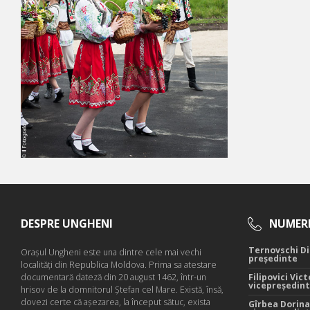
DESPRE UNGHENI
NUMERE
Ternovschi Di
Oraşul Ungheni este una dintre cele mai vechi
președinte
localităţi din Republica Moldova. Prima sa atestare
documentară dateză din 20 august 1462, într-un
Filipovici Vict
vicepreședin
hrisov de la domnitorul Ştefan cel Mare. Există, însă,
dovezi certe că aşezarea, la început sătuc, exista
Gîrbea Dorina