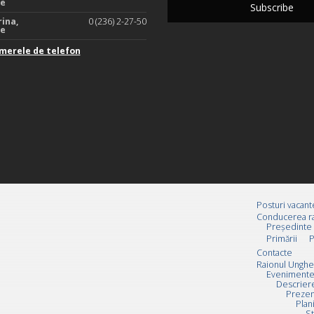
te
rina,
0 (236) 2-27-50
te
merele de telefon
Posturi vacant
Conducerea ra
Preşedinte
Primării
P
Contacte
Raionul Unghe
Evenimente
Descrier
Prezen
Plan
St