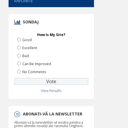
RAPOARTE
SONDAJ
How Is My Site?
Good
Excellent
Bad
Can Be Improved
No Comments
View Results
ABONAȚI-VĂ LA NEWSLETTER
Abonați-vă la newsletter-ul nostru pentru a
primi ultimile noutăți ale raionului Ungheni.