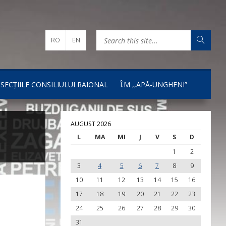
RO
EN
I SECȚIILE CONSILIULUI RAIONAL
Î.M ,,APĂ-UNGHENI”
AUGUST 2026
L
MA
MI
J
V
S
D
1
2
3
4
5
6
7
8
9
10
11
12
13
14
15
16
17
18
19
20
21
22
23
24
25
26
27
28
29
30
31