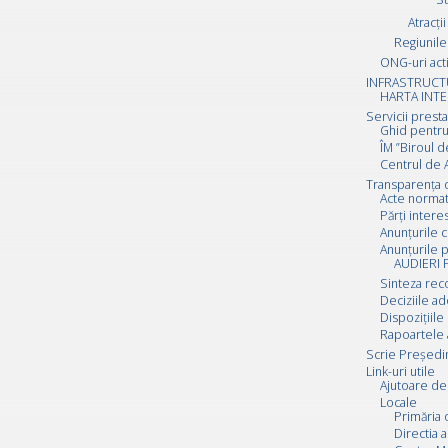
Atracții
Regiunile 
ONG-uri act
INFRASTRUCT
HARTA INTE
Servicii prest
Ghid pentru
ÎM ”Biroul d
Centrul de A
Transparența 
Acte normat
Părți inter
Anunțurile c
Anunțurile p
AUDIERI 
Sinteza rec
Deciziile a
Dispozițiile
Rapoartele 
Scrie Preşedi
Link-uri utile
Ajutoare de 
Locale
Primăria 
Directia a