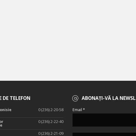
 DE TELEFON
ABONAȚI-VĂ LA NEWSL
onisie
0 (236) 2-20-58
Email *
or
0 (236) 2-22-40
te
0 (236) 2-21-09