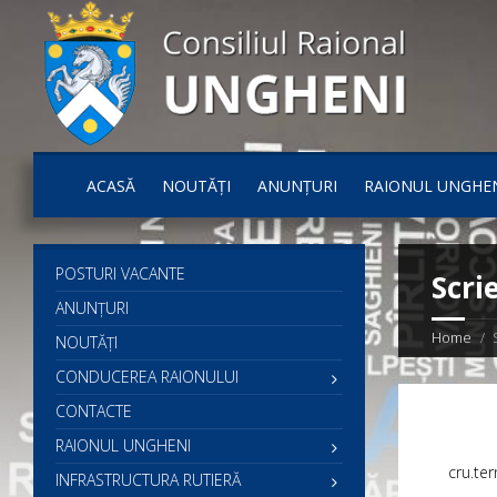
ACASĂ
NOUTĂȚI
ANUNȚURI
RAIONUL UNGHE
POSTURI VACANTE
Scri
ANUNȚURI
Home
NOUTĂȚI
CONDUCEREA RAIONULUI
CONTACTE
RAIONUL UNGHENI
cru.te
INFRASTRUCTURA RUTIERĂ