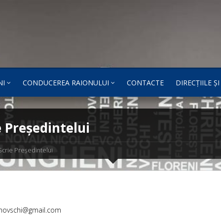
NI
CONDUCEREA RAIONULUI
CONTACTE
DIRECȚIILE Ș
e Preşedintelui
Scrie Preşedintelui
rnovschi@gmail.com