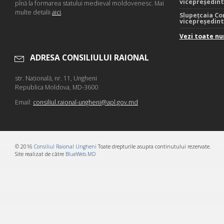
vicepreședin
pînă la formarea statului medieval moldovenesc. Mai
multe detalii
aici
.
Slupețcaia Co
vicepreședin
Vezi toate nu
ADRESA CONSILIULUI RAIONAL
str. Naţională, nr. 11, Ungheni
Republica Moldova, MD-3600
Email:
consiliul.raional-ungheni@apl.gov.md
© 2016
Consiliul Raional Ungheni
Toate drepturile asupra continutului rezervate.
Site realizat de către
BlueWeb.MD