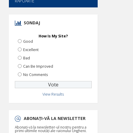
RAPOARTE
SONDAJ
How Is My Site?
Good
Excellent
Bad
Can Be Improved
No Comments
View Results
ABONAȚI-VĂ LA NEWSLETTER
Abonați-vă la newsletter-ul nostru pentru a
primi ultimile noutăți ale raionului Ungheni.