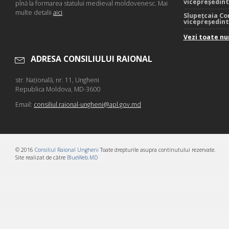
vicepreședin
pînă la formarea statului medieval moldovenesc. Mai
multe detalii
aici
.
Slupețcaia Co
vicepreședin
Vezi toate nu
ADRESA CONSILIULUI RAIONAL
str. Naţională, nr. 11, Ungheni
Republica Moldova, MD-3600
Email:
consiliul.raional-ungheni@apl.gov.md
© 2016
Consiliul Raional Ungheni
Toate drepturile asupra continutului rezervate.
Site realizat de către
BlueWeb.MD