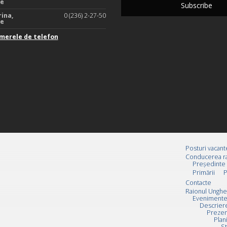
te
rina,
0 (236) 2-27-50
te
merele de telefon
Posturi vacant
Conducerea ra
Preşedinte
Primării
P
Contacte
Raionul Unghe
Evenimente
Descrier
Prezen
Plan
St