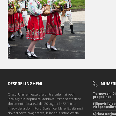
DESPRE UNGHENI
NUMERE
Ternovschi Di
Oraşul Ungheni este una dintre cele mai vechi
președinte
localităţi din Republica Moldova. Prima sa atestare
documentară dateză din 20 august 1462, într-un
Filipovici Vict
vicepreședin
hrisov de la domnitorul Ştefan cel Mare. Există, însă,
dovezi certe că aşezarea, la început sătuc, exista
Gîrbea Dorina