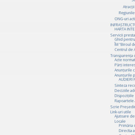
Atracții
Regiunile 
ONG-uri act
INFRASTRUCT
HARTA INTE
Servicii prest
Ghid pentru
ÎM ”Biroul d
Centrul de A
Transparența 
Acte normat
Părți inter
Anunțurile c
Anunțurile p
AUDIERI 
Sinteza rec
Deciziile a
Dispozițiile
Rapoartele 
Scrie Preşedi
Link-uri utile
Ajutoare de 
Locale
Primăria 
Directia a