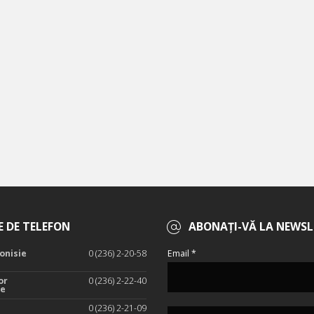
 DE TELEFON
ABONAȚI-VĂ LA NEWSL
onisie
0 (236) 2-20-58
Email *
or
0 (236) 2-22-40
te
0 (236) 2-21-09