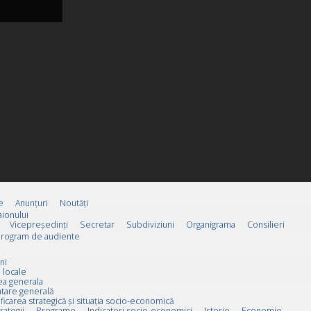
e
Anunțuri
Noutăți
ionului
Vicepreşedinţi
Secretar
Subdiviziuni
Organigrama
Consilieri
rogram de audiente
ni
 locale
ea generala
tare generală
ificarea strategică și situația socio-economică
rategii
Programe
Indicatori socio-economici
Istorie
Economie