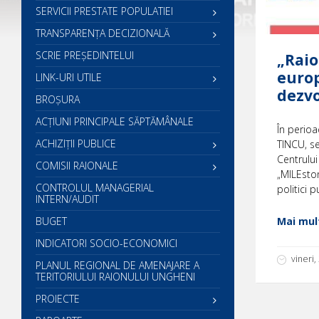
SERVICII PRESTATE POPULATIEI
TRANSPARENȚA DECIZIONALĂ
SCRIE PREŞEDINTELUI
„Raio
europ
LINK-URI UTILE
dezvo
BROȘURA
ACŢIUNI PRINCIPALE SĂPTĂMÂNALE
În perioa
ACHIZIȚII PUBLICE
TINCU, se
Centrului
COMISII RAIONALE
„MILEston
CONTROLUL MANAGERIAL
politici 
INTERN/AUDIT
BUGET
Mai mult
INDICATORI SOCIO-ECONOMICI
vineri,
PLANUL REGIONAL DE AMENAJARE A
TERITORIULUI RAIONULUI UNGHENI
PROIECTE