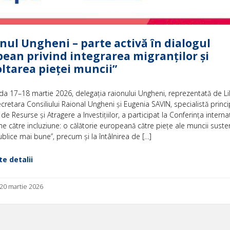
nul Ungheni – parte activă în dialogul
ean privind integrarea migranților și
ltarea pieței muncii”
da 17–18 martie 2026, delegația raionului Ungheni, reprezentată de Li
cretara Consiliului Raional Ungheni și Eugenia SAVIN, specialistă princi
 de Resurse și Atragere a Investițiilor, a participat la Conferința interna
e către incluziune: o călătorie europeană către piețe ale muncii susten
publice mai bune”, precum și la întâlnirea de […]
e detalii
 20 martie 2026