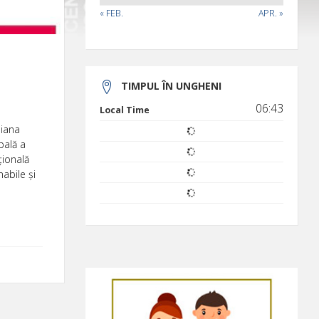
« FEB.
APR. »
TIMPUL ÎN UNGHENI
06:43
Local Time
liana
pală a
țională
abile și