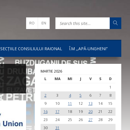
RO
EN
I SECȚIILE CONSILIULUI RAIONAL
Î.M ,,APĂ-UNGHENI”
MARTIE 2026
L
MA
MI
J
V
S
D
1
2
3
4
5
6
7
8
9
10
11
12
13
14
15
16
17
18
19
20
21
22
23
24
25
26
27
28
29
30
31