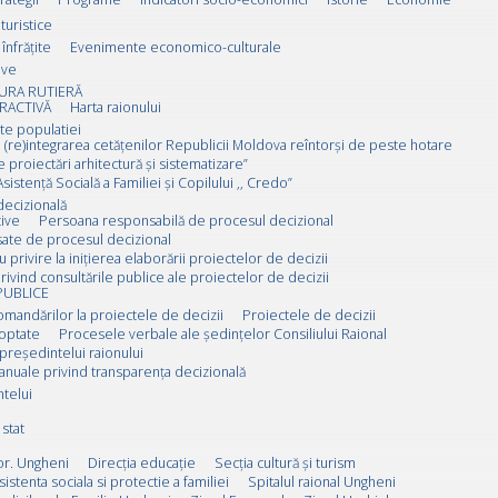
 turistice
înfrățite
Evenimente economico-culturale
ive
URA RUTIERĂ
RACTIVĂ
Harta raionului
ate populatiei
 (re)integrarea cetățenilor Republicii Moldova reîntorși de peste hotare
e proiectări arhitectură și sistematizare”
sistență Socială a Familiei și Copilului ,, Credo”
decizională
ive
Persoana responsabilă de procesul decizional
esate de procesul decizional
u privire la inițierea elaborării proiectelor de decizii
rivind consultările publice ale proiectelor de decizii
PUBLICE
omandărilor la proiectele de decizii
Proiectele de decizii
doptate
Procesele verbale ale ședințelor Consiliului Raional
 președintelui raionului
anuale privind transparența decizională
ntelui
stat
or. Ungheni
Direcția educație
Secția cultură și turism
sistenta sociala si protectie a familiei
Spitalul raional Ungheni