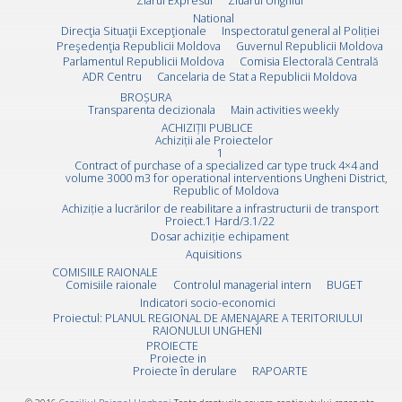
Ziarul Expresul
Ziuarul Unghiul
National
Direcţia Situaţii Excepţionale
Inspectoratul general al Poliției
Preşedenţia Republicii Moldova
Guvernul Republicii Moldova
Parlamentul Republicii Moldova
Comisia Electorală Centrală
ADR Centru
Cancelaria de Stat a Republicii Moldova
BROȘURA
Transparenta decizionala
Main activities weekly
ACHIZIȚII PUBLICE
Achiziții ale Proiectelor
1
Contract of purchase of a specialized car type truck 4×4 and
volume 3000 m3 for operational interventions Ungheni District,
Republic of Moldova
Achiziție a lucrărilor de reabilitare a infrastructurii de transport
Proiect.1 Hard/3.1/22
Dosar achiziție echipament
Aquisitions
COMISIILE RAIONALE
Comisiile raionale
Controlul managerial intern
BUGET
Indicatori socio-economici
Proiectul: PLANUL REGIONAL DE AMENAJARE A TERITORIULUI
RAIONULUI UNGHENI
PROIECTE
Proiecte in
Proiecte în derulare
RAPOARTE