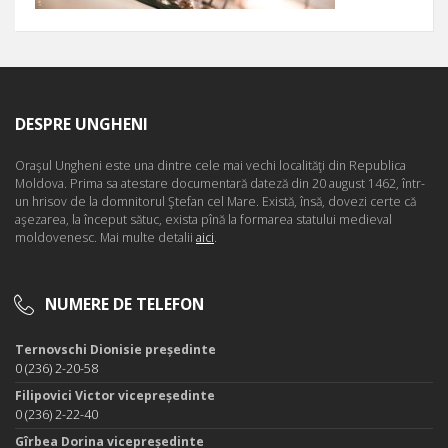
DESPRE UNGHENI
Oraşul Ungheni este una dintre cele mai vechi localităţi din Republica
Moldova. Prima sa atestare documentară dateză din 20 august 1462, într-
un hrisov de la domnitorul Ştefan cel Mare. Există, însă, dovezi certe că
aşezarea, la început sătuc, exista pînă la formarea statului medieval
moldovenesc. Mai multe detalii
aici
.
NUMERE DE TELEFON
Ternovschi Dionisie președinte
0 (236) 2-20-58
Filipovici Victor vicepreședinte
0 (236) 2-22-40
Gîrbea Dorina vicepreședinte