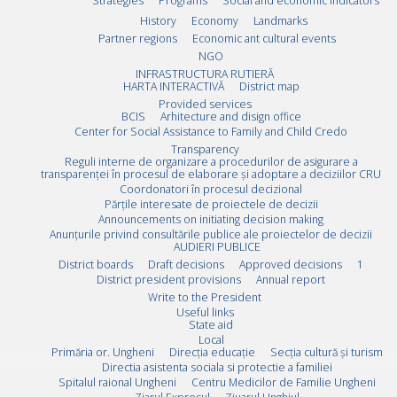
Strategies
Programs
Social and economic indicators
History
Economy
Landmarks
Partner regions
Economic ant cultural events
NGO
INFRASTRUCTURA RUTIERĂ
HARTA INTERACTIVĂ
District map
Provided services
BCIS
Arhitecture and disign office
Center for Social Assistance to Family and Child Credo
Transparency
Reguli interne de organizare a procedurilor de asigurare a
transparenței în procesul de elaborare și adoptare a deciziilor CRU
Coordonatori în procesul decizional
Părțile interesate de proiectele de decizii
Announcements on initiating decision making
Anunțurile privind consultările publice ale proiectelor de decizii
AUDIERI PUBLICE
District boards
Draft decisions
Approved decisions
1
District president provisions
Annual report
Write to the President
Useful links
State aid
Local
Primăria or. Ungheni
Direcția educație
Secția cultură și turism
Directia asistenta sociala si protectie a familiei
Spitalul raional Ungheni
Centru Medicilor de Familie Ungheni