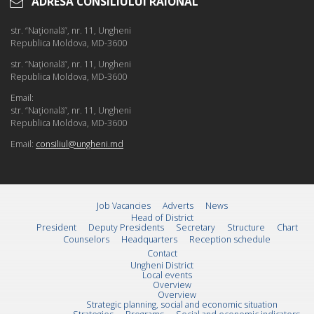
ADRESA CONSILIULUI RAIONAL
str. “Naţională”, nr. 11, Ungheni
Republica Moldova, MD-3600
str. “Naţională”, nr. 11, Ungheni
Republica Moldova, MD-3600
Email:
str. “Naţională”, nr. 11, Ungheni
Republica Moldova, MD-3600
Email:
consiliul@ungheni.md
Job Vacancies
Adverts
News
Head of District
President
Deputy Presidents
Secretary
Structure
Chart
Counselors
Headquarters
Reception schedule
Contact
Ungheni District
Local events
Overview
Overview
Strategic planning, social and economic situation