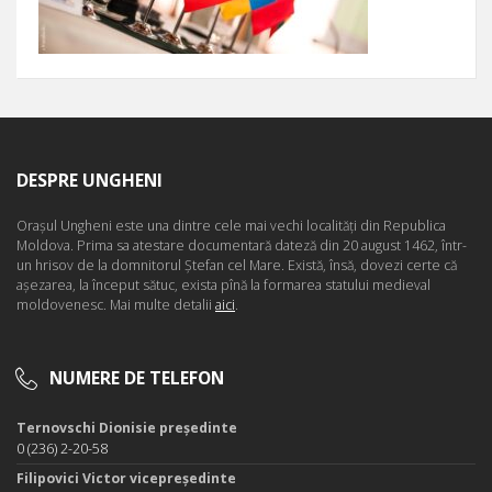
DESPRE UNGHENI
Oraşul Ungheni este una dintre cele mai vechi localităţi din Republica
Moldova. Prima sa atestare documentară dateză din 20 august 1462, într-
un hrisov de la domnitorul Ştefan cel Mare. Există, însă, dovezi certe că
aşezarea, la început sătuc, exista pînă la formarea statului medieval
moldovenesc. Mai multe detalii
aici
.
NUMERE DE TELEFON
Ternovschi Dionisie președinte
0 (236) 2-20-58
Filipovici Victor vicepreședinte