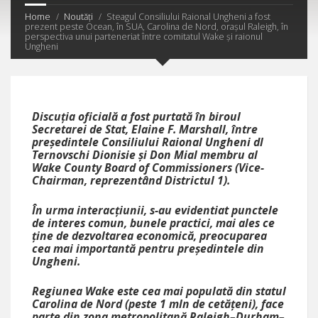
Home
Noutăți
Steagul Consiliului Raional Ungheni a fost
prezent peste Ocean, în SUA, Carolina de Nord, orașul Raleigh, în
perspectiva unui parteneriat între comitatul Wake și raionul
Ungheni
Discuția oficială a fost purtată în biroul
Secretarei de Stat, Elaine F. Marshall, între
președintele Consiliului Raional Ungheni dl
Ternovschi Dionisie și Don Mial membru al
Wake County Board of Commissioners (Vice-
Chairman, reprezentând Districtul 1).
În urma interacțiunii, s-au evidentiat punctele
de interes comun, bunele practici, mai ales ce
ține de dezvoltarea economică, preocuparea
cea mai importantă pentru președintele din
Ungheni.
Regiunea Wake este cea mai populată din statul
Carolina de Nord (peste 1 mln de cetățeni), face
parte din zona metropolitană Raleigh–Durham–