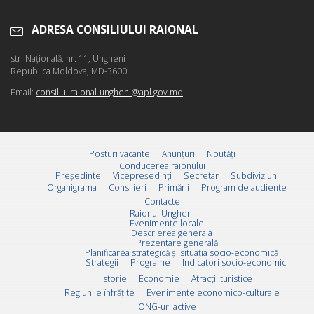
ADRESA CONSILIULUI RAIONAL
str. Naţională, nr. 11, Ungheni
Republica Moldova, MD-3600
Email:
consiliul.raional-ungheni@apl.gov.md
Posturi vacante
Anunțuri
Noutăți
Conducerea raionului
Preşedinte
Vicepreşedinţi
Secretar
Subdiviziuni
Organigrama
Consilieri
Primării
Program de audiente
Contacte
Raionul Ungheni
Evenimente locale
Descrierea generala
Prezentare generală
Planificarea strategică și situația socio-economică
Strategii
Programe
Indicatori socio-economici
Istorie
Economie
Atracții turistice
Regiunile înfrățite
Evenimente economico-culturale
ONG-uri active