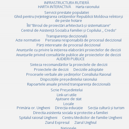
INFRASTRUCTURA RUTIERĂ
HARTA INTERACTIVĂ
Harta raionului
Servicii prestate populatiei
Ghid pentru (re)integrarea cetățenilor Republicii Moldova reîntorși
de peste hotare
ÎM ”Biroul de proiectări arhitectură și sistematizare”
Centrul de Asistență Socială a Familiei și Copilului ,, Credo”
Transparența decizională
Acte normative
Persoana responsabilă de procesul decizional
Părți interesate de procesul decizional
Anunțurile cu privire la inițierea elaborării proiectelor de decizii
Anunțurile privind consultările publice ale proiectelor de decizii
AUDIERI PUBLICE
Sinteza recomandărilor la proiectele de decizii
Proiectele de decizii
Deciziile adoptate
Procesele verbale ale ședințelor Consiliului Raional
Dispozițiile președintelui raionului
Rapoartele anuale privind transparența decizională
Scrie Preşedintelui
Link-uri utile
Ajutoare de stat
Locale
Primăria or. Ungheni
Direcția educație
Secția cultură și turism
Directia asistenta sociala si protectie a familiei
Spitalul raional Ungheni
Centru Medicilor de Familie Ungheni
Ziarul Expresul
Ziarul Unghiul
Naționale