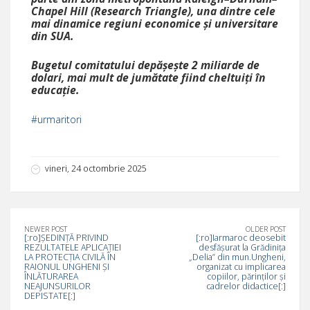
Chapel Hill (Research Triangle), una dintre cele
mai dinamice regiuni economice și universitare
din SUA.
Bugetul comitatului depășește 2 miliarde de
dolari, mai mult de jumătate fiind cheltuiți în
educație.
#urmaritori
vineri, 24 octombrie 2025
NEWER POST
OLDER POST
[:ro]ȘEDINȚĂ PRIVIND
[:ro]Iarmaroc deosebit
REZULTATELE APLICAȚIEI
desfășurat la Grădinița
LA PROTECȚIA CIVILĂ ÎN
„Delia” din mun.Ungheni,
RAIONUL UNGHENI ȘI
organizat cu implicarea
ÎNLĂTURAREA
copiilor, părinților și
NEAJUNSURILOR
cadrelor didactice[:]
DEPISTATE[:]