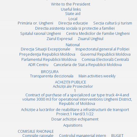
Write to the President
Useful links
State aid
Local
Primăria or. Ungheni
Direcția educație
Secția cultură și turism
Directia asistenta sociala si protectie a familiei
Spitalul raional Ungheni
Centru Medicilor de Familie Ungheni
Ziarul Expresul
Ziuarul Unghiul
National
Direcţia Situaţii Excepţionale
Inspectoratul general al Poliției
Preşedenţia Republicii Moldova
Guvernul Republicii Moldova
Parlamentul Republicii Moldova
Comisia Electorală Centrală
ADR Centru
Cancelaria de Stat a Republicii Moldova
BROȘURA
Transparenta decizionala
Main activities weekly
ACHIZIȚII PUBLICE
Achiziții ale Proiectelor
1
Contract of purchase of a specialized car type truck 4×4 and
volume 3000 m3 for operational interventions Ungheni District,
Republic of Moldova
Achiziție a lucrărilor de reabilitare a infrastructurii de transport
Proiect.1 Hard/3.1/22
Dosar achiziție echipament
Aquisitions
COMISIILE RAIONALE
Comisiile raionale
Controlul managerial intern
BUGET