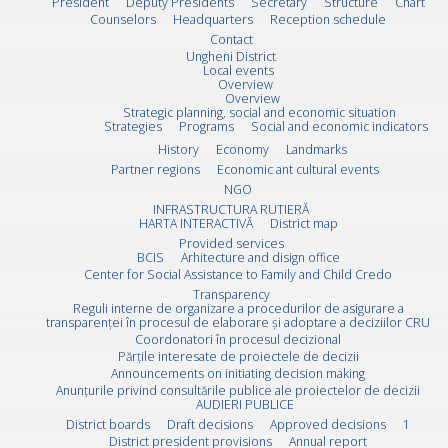
President
Deputy Presidents
Secretary
Structure
Chart
Counselors
Headquarters
Reception schedule
Contact
Ungheni District
Local events
Overview
Overview
Strategic planning, social and economic situation
Strategies
Programs
Social and economic indicators
History
Economy
Landmarks
Partner regions
Economic ant cultural events
NGO
INFRASTRUCTURA RUTIERĂ
HARTA INTERACTIVĂ
District map
Provided services
BCIS
Arhitecture and disign office
Center for Social Assistance to Family and Child Credo
Transparency
Reguli interne de organizare a procedurilor de asigurare a
transparenței în procesul de elaborare și adoptare a deciziilor CRU
Coordonatori în procesul decizional
Părțile interesate de proiectele de decizii
Announcements on initiating decision making
Anunțurile privind consultările publice ale proiectelor de decizii
AUDIERI PUBLICE
District boards
Draft decisions
Approved decisions
1
District president provisions
Annual report