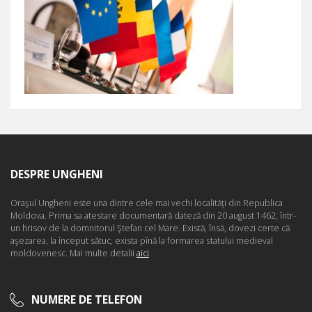
DESPRE UNGHENI
Oraşul Ungheni este una dintre cele mai vechi localităţi din Republica
Moldova. Prima sa atestare documentară dateză din 20 august 1462, într-
un hrisov de la domnitorul Ştefan cel Mare. Există, însă, dovezi certe că
aşezarea, la început sătuc, exista pînă la formarea statului medieval
moldovenesc. Mai multe detalii
aici
.
NUMERE DE TELEFON