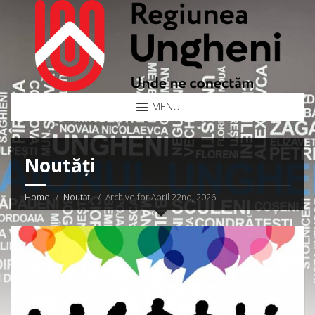
MENU
Noutăți
Home
Noutăți
Archive for April 22nd, 2026