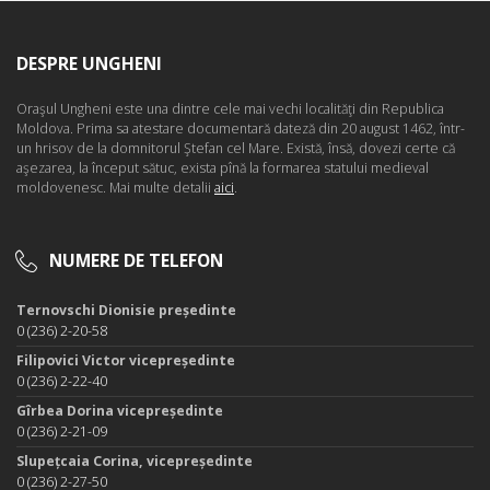
DESPRE UNGHENI
Oraşul Ungheni este una dintre cele mai vechi localităţi din Republica
Moldova. Prima sa atestare documentară dateză din 20 august 1462, într-
un hrisov de la domnitorul Ştefan cel Mare. Există, însă, dovezi certe că
aşezarea, la început sătuc, exista pînă la formarea statului medieval
moldovenesc. Mai multe detalii
aici
.
NUMERE DE TELEFON
Ternovschi Dionisie președinte
0 (236) 2-20-58
Filipovici Victor vicepreședinte
0 (236) 2-22-40
Gîrbea Dorina vicepreședinte
0 (236) 2-21-09
Slupețcaia Corina, vicepreședinte
0 (236) 2-27-50