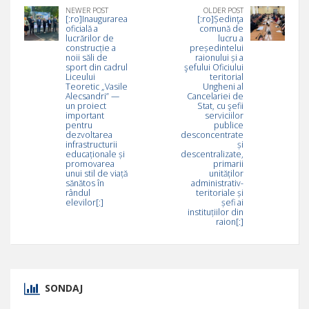
NEWER POST
OLDER POST
[:ro]Inaugurarea
[:ro]Ședinţa
oficială a
comună de
lucrărilor de
lucru a
construcție a
președintelui
noii săli de
raionului și a
sport din cadrul
şefului Oficiului
Liceului
teritorial
Teoretic „Vasile
Ungheni al
Alecsandri” —
Cancelariei de
un proiect
Stat, cu şefii
important
serviciilor
pentru
publice
dezvoltarea
desconcentrate
infrastructurii
și
educaționale și
descentralizate,
promovarea
primarii
unui stil de viață
unităților
sănătos în
administrativ-
rândul
teritoriale și
elevilor[:]
șefi ai
instituțiilor din
raion[:]
SONDAJ