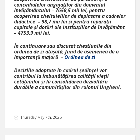
concedialelor angajaților din domeniul
învățământului – 7658,5 mii lei, pentru
acoperirea cheltuielilor de deplasare a cadrelor
didactice – 98,7 mii lei și pentru reparații
capitale și dotări ale instituțiilor de învățământ
– 4753,9 mii lei.
În continuare sau discutat chestiunile din
ordinea de zi atașată, fiind de asemenea de o
importanță majoră –
Ordinea de zi
Deciziile adoptate în cadrul ședinței vor
contribui la îmbunătățirea calității vieții
cetățenilor și la consolidarea dezvoltării
durabile a comunităților din raionul Ungheni.
Thursday May 7th, 2026