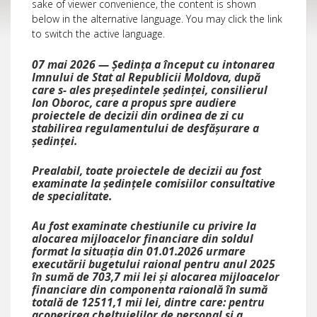
sake of viewer convenience, the content is shown
below in the alternative language. You may click the link
to switch the active language.
07 mai 2026 — Ședința a început cu intonarea
Imnului de Stat al Republicii Moldova, după
care s- ales președintele ședinței, consilierul
Ion Oboroc, care a propus spre audiere
proiectele de decizii din ordinea de zi cu
stabilirea regulamentului de desfășurare a
ședinței.
Prealabil, toate proiectele de decizii au fost
examinate la ședințele comisiilor consultative
de specialitate.
Au fost examinate chestiunile cu privire la
alocarea mijloacelor financiare din soldul
format la situația din 01.01.2026 urmare
executării bugetului raional pentru anul 2025
în sumă de 703,7 mii lei și alocarea mijloacelor
financiare din componenta raională în sumă
totală de 12511,1 mii lei, dintre care: pentru
acoperirea cheltuielilor de personal și a