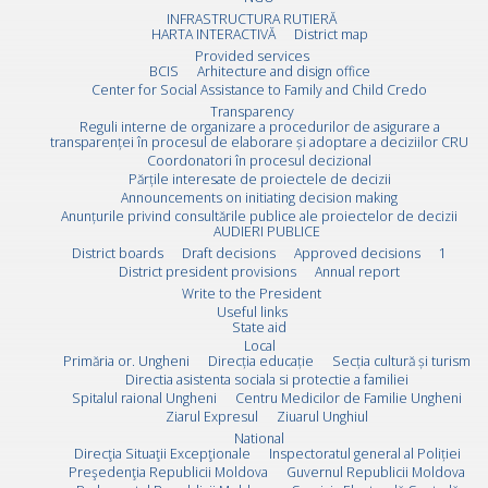
INFRASTRUCTURA RUTIERĂ
HARTA INTERACTIVĂ
District map
Provided services
BCIS
Arhitecture and disign office
Center for Social Assistance to Family and Child Credo
Transparency
Reguli interne de organizare a procedurilor de asigurare a
transparenței în procesul de elaborare și adoptare a deciziilor CRU
Coordonatori în procesul decizional
Părțile interesate de proiectele de decizii
Announcements on initiating decision making
Anunțurile privind consultările publice ale proiectelor de decizii
AUDIERI PUBLICE
District boards
Draft decisions
Approved decisions
1
District president provisions
Annual report
Write to the President
Useful links
State aid
Local
Primăria or. Ungheni
Direcția educație
Secția cultură și turism
Directia asistenta sociala si protectie a familiei
Spitalul raional Ungheni
Centru Medicilor de Familie Ungheni
Ziarul Expresul
Ziuarul Unghiul
National
Direcţia Situaţii Excepţionale
Inspectoratul general al Poliției
Preşedenţia Republicii Moldova
Guvernul Republicii Moldova