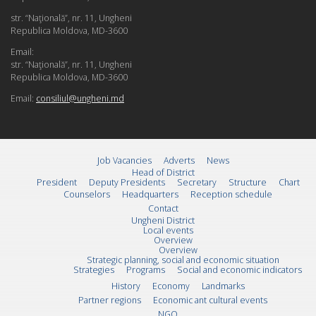
str. “Naţională”, nr. 11, Ungheni
Republica Moldova, MD-3600
Email:
str. “Naţională”, nr. 11, Ungheni
Republica Moldova, MD-3600
Email:
consiliul@ungheni.md
Job Vacancies
Adverts
News
Head of District
President
Deputy Presidents
Secretary
Structure
Chart
Counselors
Headquarters
Reception schedule
Contact
Ungheni District
Local events
Overview
Overview
Strategic planning, social and economic situation
Strategies
Programs
Social and economic indicators
History
Economy
Landmarks
Partner regions
Economic ant cultural events
NGO