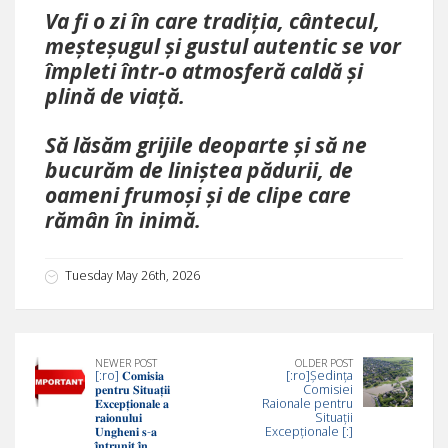
Va fi o zi în care tradiția, cântecul,
meșteșugul și gustul autentic se vor
împleti într-o atmosferă caldă și
plină de viață.
Să lăsăm grijile deoparte și să ne
bucurăm de liniștea pădurii, de
oameni frumoși și de clipe care
rămân în inimă.
Tuesday May 26th, 2026
NEWER POST
OLDER POST
[:ro] 𝐂𝐨𝐦𝐢𝐬𝐢𝐚
[:ro]Ședința
𝐩𝐞𝐧𝐭𝐫𝐮 𝐒𝐢𝐭𝐮𝐚𝐭̦𝐢𝐢
Comisiei
𝐄𝐱𝐜𝐞𝐩𝐭̦𝐢𝐨𝐧𝐚𝐥𝐞 𝐚
Raionale pentru
𝐫𝐚𝐢𝐨𝐧𝐮𝐥𝐮𝐢
Situații
𝐔𝐧𝐠𝐡𝐞𝐧𝐢 𝐬-𝐚
Excepționale [:]
𝐢̂𝐧𝐭𝐫𝐮𝐧𝐢𝐭 𝐢̂𝐧