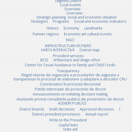
Ungheni District
Local events
Overview
Overview
Strategic planning, social and economic situation
Strategies
Programs
Social and economic indicators
History
Economy
Landmarks
Partner regions
Economic ant cultural events
NGO
INFRASTRUCTURA RUTIERĂ
HARTA INTERACTIVĂ
District map
Provided services
BCIS
Arhitecture and disign office
Center for Social Assistance to Family and Child Credo
Transparency
Reguli interne de organizare a procedurilor de asigurare a
transparenței în procesul de elaborare și adoptare a deciziilor CRU
Coordonatori în procesul decizional
Părțile interesate de proiectele de decizii
Announcements on initiating decision making
Anunțurile privind consultările publice ale proiectelor de decizii
AUDIERI PUBLICE
District boards
Draft decisions
Approved decisions
1
District president provisions
Annual report
Write to the President
Useful links
State aid