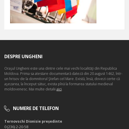
DESPRE UNGHENI
Oraşul Ungheni este una dintre cele mai vechi localităţi din Republica
Moldova. Prima sa atestare documentară dateză din 20 august 1462, într-
un hrisov de la domnitorul Ştefan cel Mare. Există, însă, dovezi certe că
aşezarea, la început sătuc, exista pînă la formarea statului medieval
moldovenesc. Mai multe detalii
aici
.
NUMERE DE TELEFON
Ternovschi Dionisie președinte
0 (236) 2-20-58