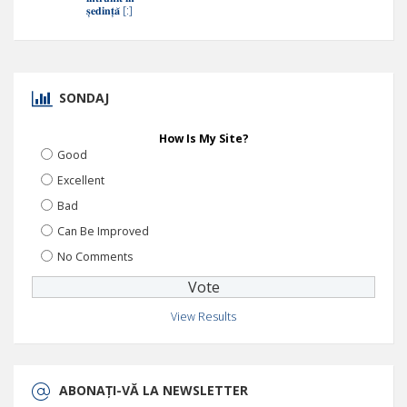
𝐬̦𝐞𝐝𝐢𝐧𝐭̦𝐚̆ [:]
SONDAJ
How Is My Site?
Good
Excellent
Bad
Can Be Improved
No Comments
View Results
ABONAȚI-VĂ LA NEWSLETTER