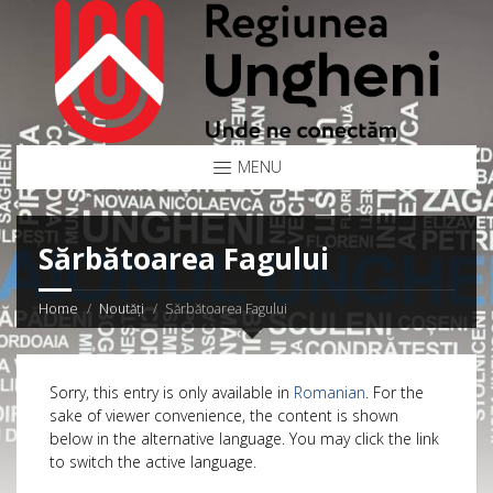
MENU
Sărbătoarea Fagului
Home
Noutăți
Sărbătoarea Fagului
Sorry, this entry is only available in
Romanian
. For the
sake of viewer convenience, the content is shown
below in the alternative language. You may click the link
to switch the active language.