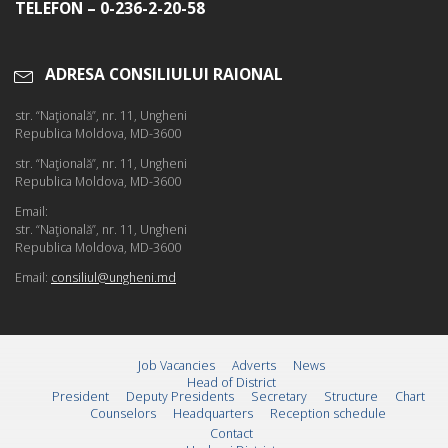
TELEFON – 0-236-2-20-58
ADRESA CONSILIULUI RAIONAL
str. “Naţională”, nr. 11, Ungheni
Republica Moldova, MD-3600
str. “Naţională”, nr. 11, Ungheni
Republica Moldova, MD-3600
Email:
str. “Naţională”, nr. 11, Ungheni
Republica Moldova, MD-3600
Email:
consiliul@ungheni.md
Job Vacancies
Adverts
News
Head of District
President
Deputy Presidents
Secretary
Structure
Chart
Counselors
Headquarters
Reception schedule
Contact