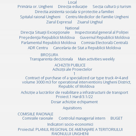
Local
Primăria or. Ungheni
Direcția educație
Secția cultură și turism
Directia asistenta sociala si protectie a familiei
Spitalul raional Ungheni
Centru Medicilor de Familie Ungheni
Ziarul Expresul
Ziuarul Unghiul
National
Direcţia Situaţii Excepţionale
Inspectoratul general al Poliției
Preşedenţia Republicii Moldova
Guvernul Republicii Moldova
Parlamentul Republicii Moldova
Comisia Electorală Centrală
ADR Centru
Cancelaria de Stat a Republicii Moldova
BROȘURA
Transparenta decizionala
Main activities weekly
ACHIZIȚII PUBLICE
Achiziții ale Proiectelor
1
Contract of purchase of a specialized car type truck 4×4 and
volume 3000 m3 for operational interventions Ungheni District,
Republic of Moldova
Achiziție a lucrărilor de reabilitare a infrastructurii de transport
Proiect.1 Hard/3.1/22
Dosar achiziție echipament
Aquisitions
COMISIILE RAIONALE
Comisiile raionale
Controlul managerial intern
BUGET
Indicatori socio-economici
Proiectul: PLANUL REGIONAL DE AMENAJARE A TERITORIULUI
RAIONULUI UNGHENI