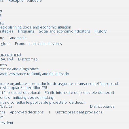
rs
Reception schedule
ct
s
w
iew
tegic planning, social and economic situation
trategies
Programs
Social and economic indicators
History
my
Landmarks
egions
Economic ant cultural events
URA RUTIERĂ
RACTIVĂ
District map
ices
tecture and disign office
Social Assistance to Family and Child Credo
rne de organizare a procedurilor de asigurare a transparenței în procesul
e și adoptare a deciziilor CRU
i în procesul decizional
Părțile interesate de proiectele de decizii
ts on initiating decision making
rivind consultările publice ale proiectelor de decizii
PUBLICE
District boards
ions
Approved decisions
1
District president provisions
rt
resident