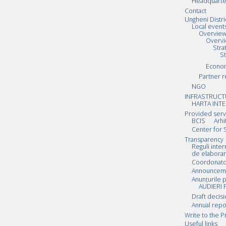
Headquarte
Contact
Ungheni Distri
Local event
Overvie
Overv
Stra
S
Econo
Partner r
NGO
INFRASTRUCT
HARTA INTE
Provided serv
BCIS
Arhi
Center for 
Transparency
Reguli inte
de elaborar
Coordonator
Announcemen
Anunțurile p
AUDIERI 
Draft decis
Annual repo
Write to the P
Useful links