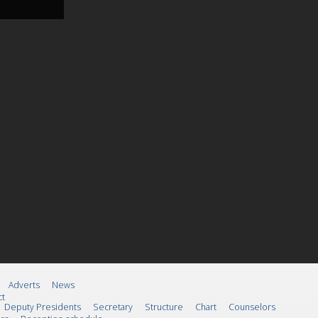
Adverts
News
ct
Deputy Presidents
Secretary
Structure
Chart
Counselors