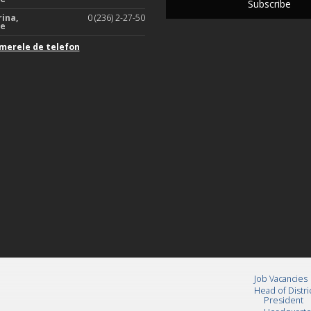
rina,
0 (236) 2-27-50
te
merele de telefon
Job Vacancies
Head of Distri
President