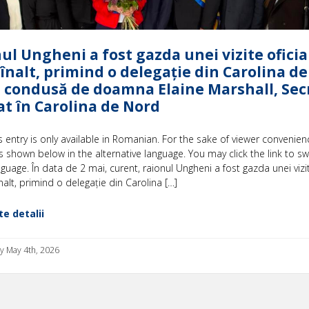
ul Ungheni a fost gazda unei vizite oficia
 înalt, primind o delegație din Carolina de
 condusă de doamna Elaine Marshall, Sec
at în Carolina de Nord
is entry is only available in Romanian. For the sake of viewer convenien
s shown below in the alternative language. You may click the link to sw
nguage. În data de 2 mai, curent, raionul Ungheni a fost gazda unei vizit
înalt, primind o delegație din Carolina […]
e detalii
 May 4th, 2026