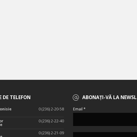
 DE TELEFON
ABONAȚI-VĂ LA NEWSL
onisie
0 (236) 2-20-58
Email *
or
0 (236) 2-22-40
te
0 (236) 2-21-09
te