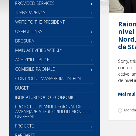
PROVIDED SERVICES
TRANSPARENCY
WRITE TO THE PRESIDENT
Raion
nivel
USEFUL LINKS
Nord,
BROȘURA
de St
MAIN ACTIVITIES WEEKLY
ACHIZIȚII PUBLICE
Sorry, th
content i
COMISIILE RAIONALE
active la
CONTROLUL MANAGERIAL INTERN
de nivel 
BUGET
Mai mult
INDICATORI SOCIO-ECONOMICI
PROIECTUL: PLANUL REGIONAL DE
Monday
AMENAJARE A TERITORIULUI RAIONULUI
UNGHENI
PROIECTE
RAPOARTE