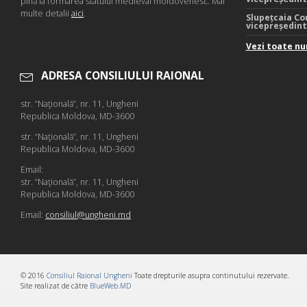
pînă la formarea statului medieval moldovenesc. Mai
multe detalii
aici
.
Slupețcaia Co
vicepreședin
Vezi toate nu
ADRESA CONSILIULUI RAIONAL
str. “Naţională”, nr. 11, Ungheni
Republica Moldova, MD-3600
str. “Naţională”, nr. 11, Ungheni
Republica Moldova, MD-3600
Email:
str. “Naţională”, nr. 11, Ungheni
Republica Moldova, MD-3600
Email:
consiliul@ungheni.md
© 2016
Consiliul Raional Ungheni
Toate drepturile asupra continutului rezervate.
Site realizat de către
BlueWeb.MD