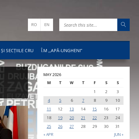
RO
EN
 ȘI SECȚIILE CRU
Î.M ,,APĂ-UNGHENI”
MAY 2026
M
T
W
T
F
S
S
1
2
3
4
5
6
7
8
9
10
11
12
13
14
15
16
17
18
19
20
21
22
23
24
25
26
27
28
29
30
31
« APR
JUN »