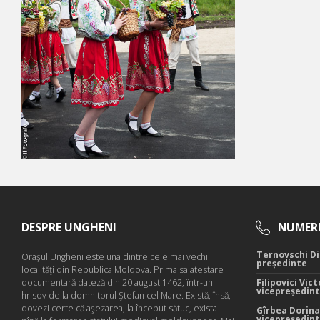
DESPRE UNGHENI
NUMERE
Ternovschi Di
Oraşul Ungheni este una dintre cele mai vechi
președinte
localităţi din Republica Moldova. Prima sa atestare
documentară dateză din 20 august 1462, într-un
Filipovici Vict
vicepreședin
hrisov de la domnitorul Ştefan cel Mare. Există, însă,
dovezi certe că aşezarea, la început sătuc, exista
Gîrbea Dorina
vicepreședin