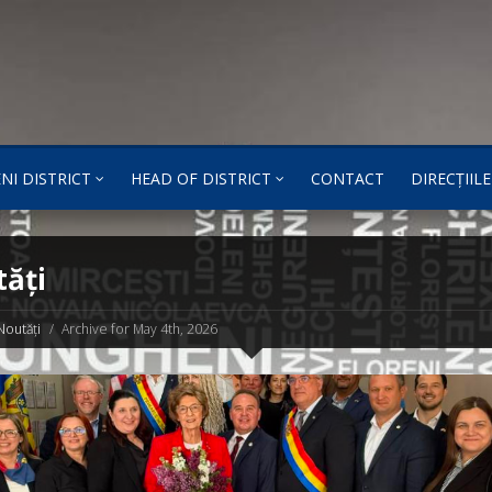
NI DISTRICT
HEAD OF DISTRICT
CONTACT
DIRECȚIILE
ăți
Noutăți
Archive for May 4th, 2026