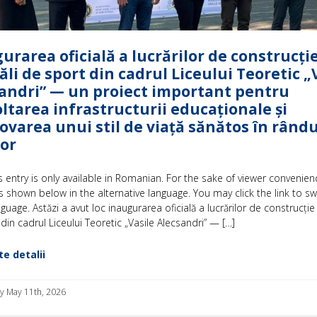
urarea oficială a lucrărilor de construcție
săli de sport din cadrul Liceului Teoretic „
andri” — un proiect important pentru
ltarea infrastructurii educaționale și
varea unui stil de viață sănătos în rându
lor
is entry is only available in Romanian. For the sake of viewer convenien
s shown below in the alternative language. You may click the link to sw
nguage. Astăzi a avut loc inaugurarea oficială a lucrărilor de construcție a
din cadrul Liceului Teoretic „Vasile Alecsandri” — […]
e detalii
 May 11th, 2026