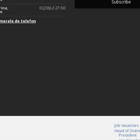
rina,
0 (236) 2-27-50
te
merele de telefon
Job Vacancies
Head of Distri
President