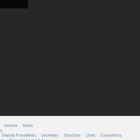
Adverts
News
ct
Deputy Presidents
Secretary
Structure
Chart
Counselors