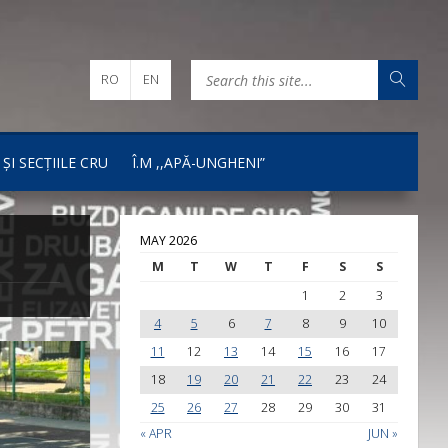
RO
EN
 ȘI SECȚIILE CRU
Î.M ,,APĂ-UNGHENI”
MAY 2026
M
T
W
T
F
S
S
1
2
3
4
5
6
7
8
9
10
11
12
13
14
15
16
17
18
19
20
21
22
23
24
25
26
27
28
29
30
31
« APR
JUN »