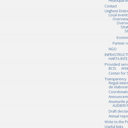
Headquarte
Contact
Ungheni Distri
Local event
Overvie
Overv
Stra
S
Econo
Partner r
NGO
INFRASTRUCT
HARTA INTE
Provided serv
BCIS
Arhi
Center for 
Transparency
Reguli inte
de elaborar
Coordonator
Announcemen
Anunțurile p
AUDIERI 
Draft decis
Annual repo
Write to the P
Useful links