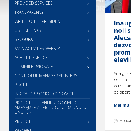
PROVIDED SERVICES
TRANSPARENCY
WRITE TO THE PRESIDENT
Inaug
noii 
USEFUL LINKS
Alecs
BROȘURA
dezvo
MAIN ACTIVITIES WEEKLY
promo
ACHIZIȚII PUBLICE
elevi
COMISIILE RAIONALE
Sorry, th
CONTROLUL MANAGERIAL INTERN
content i
BUGET
active la
de sport 
INDICATORI SOCIO-ECONOMICI
PROIECTUL: PLANUL REGIONAL DE
Mai mult
AMENAJARE A TERITORIULUI RAIONULUI
UNGHENI
Monday
PROIECTE
RAPOARTE