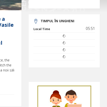
 a
TIMPUL ÎN UNGHENI
Vasile
05:51
Local Time
l
ce, the
itch the
 noii săli