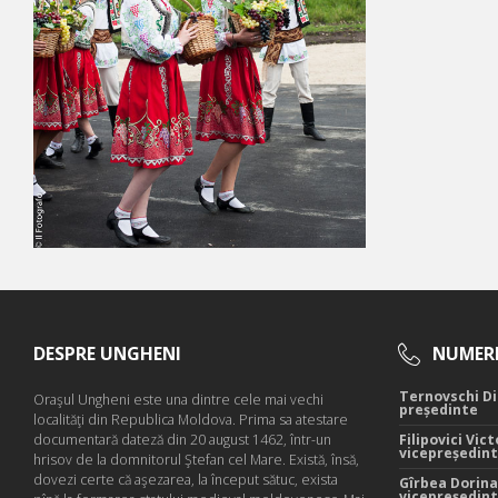
DESPRE UNGHENI
NUMERE
Ternovschi Di
Oraşul Ungheni este una dintre cele mai vechi
președinte
localităţi din Republica Moldova. Prima sa atestare
documentară dateză din 20 august 1462, într-un
Filipovici Vict
vicepreședin
hrisov de la domnitorul Ştefan cel Mare. Există, însă,
dovezi certe că aşezarea, la început sătuc, exista
Gîrbea Dorina
vicepreședin