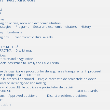
rs
Reception schedule
ct
s
w
iew
tegic planning, social and economic situation
trategies
Programs
Social and economic indicators
History
my
Landmarks
egions
Economic ant cultural events
URA RUTIERĂ
RACTIVĂ
District map
ices
tecture and disign office
Social Assistance to Family and Child Credo
rne de organizare a procedurilor de asigurare a transparenței în procesul
e și adoptare a deciziilor CRU
i în procesul decizional
Părțile interesate de proiectele de decizii
ts on initiating decision making
rivind consultările publice ale proiectelor de decizii
PUBLICE
District boards
ions
Approved decisions
1
District president provisions
rt
resident