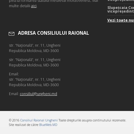
pînă la formarea statului medieval moldovenesc. Mai
multe detalii
aici
.
Slupețcaia Co
vicepreședin
Vezi toate nu
ADRESA CONSILIULUI RAIONAL
str. “Naţională”, nr. 11, Ungheni
Republica Moldova, MD-3600
str. “Naţională”, nr. 11, Ungheni
Republica Moldova, MD-3600
Email:
str. “Naţională”, nr. 11, Ungheni
Republica Moldova, MD-3600
Email:
consiliul@ungheni.md
© 2016
Consiliul Raional Ungheni
Toate drepturile asupra continutului rezervate.
Site realizat de către
BlueWeb.MD