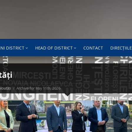
NI DISTRICT
HEAD OF DISTRICT
CONTACT
DIRECȚIILE
ăți
Noutăți
Archive for May 11th, 2026