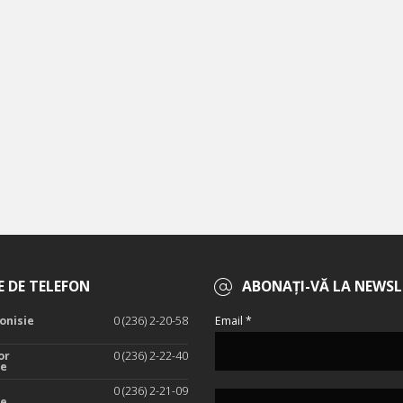
 DE TELEFON
ABONAȚI-VĂ LA NEWSL
onisie
0 (236) 2-20-58
Email *
or
0 (236) 2-22-40
te
0 (236) 2-21-09
te