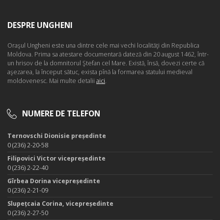
DESPRE UNGHENI
Oraşul Ungheni este una dintre cele mai vechi localităţi din Republica
Moldova. Prima sa atestare documentară dateză din 20 august 1462, într-
un hrisov de la domnitorul Ştefan cel Mare. Există, însă, dovezi certe că
aşezarea, la început sătuc, exista pînă la formarea statului medieval
moldovenesc. Mai multe detalii
aici
.
NUMERE DE TELEFON
Ternovschi Dionisie președinte
0 (236) 2-20-58
Filipovici Victor vicepreședinte
0 (236) 2-22-40
Gîrbea Dorina vicepreședinte
0 (236) 2-21-09
Slupețcaia Corina, vicepreședinte
0 (236) 2-27-50