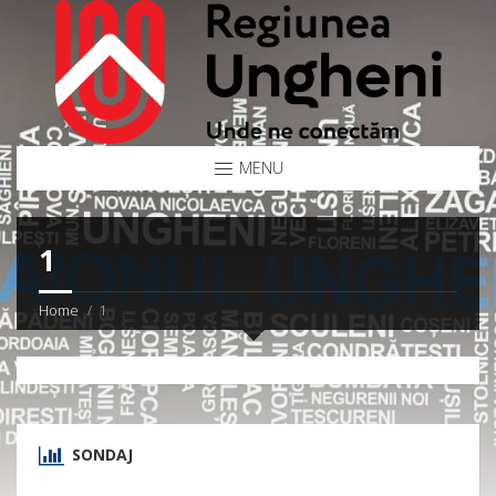
MENU
1
Home
1
SONDAJ