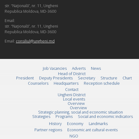
str. “Naţională”, nr. 11, Ungheni
Republica Moldova, MD-3600
Email:
str. “Naţională”, nr. 11, Ungheni
Republica Moldova, MD-3600
Email:
consiliul@ungheni.md
Job Vacancies
Adverts
News
Head of District
President
Deputy Presidents
Secretary
Structure
Chart
Counselors
Headquarters
Reception schedule
Contact
Ungheni District
Local events
Overview
Overview
Strategic planning, social and economic situation
Strategies
Programs
Social and economic indicators
History
Economy
Landmarks
Partner regions
Economic ant cultural events
NGO