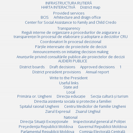
INFRASTRUCTURA RUTIERĂ
HARTA INTERACTIVĂ
District map
Provided services
BCIS
Arhitecture and disign office
Center for Social Assistance to Family and Child Credo
Transparency
Reguli interne de organizare a procedurilor de asigurare a
transparenței în procesul de elaborare și adoptare a deciziilor CRU
Coordonatori în procesul decizional
Părțile interesate de proiectele de decizii
Announcements on initiating decision making
Anunțurile privind consultările publice ale proiectelor de decizii
AUDIERI PUBLICE
District boards
Draft decisions
Approved decisions
1
District president provisions
Annual report
Write to the President
Useful links
State aid
Local
Primăria or. Ungheni
Direcția educație
Secția cultură și turism
Directia asistenta sociala si protectie a familiei
Spitalul raional Ungheni
Centru Medicilor de Familie Ungheni
Ziarul Expresul
Ziuarul Unghiul
National
Direcţia Situaţii Excepţionale
Inspectoratul general al Poliției
Preşedenţia Republicii Moldova
Guvernul Republicii Moldova
Parlamentul Republicii Moldova
Comisia Electorală Centrală