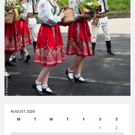
AUGUST 2026
M
T
W
T
F
S
S
1
2