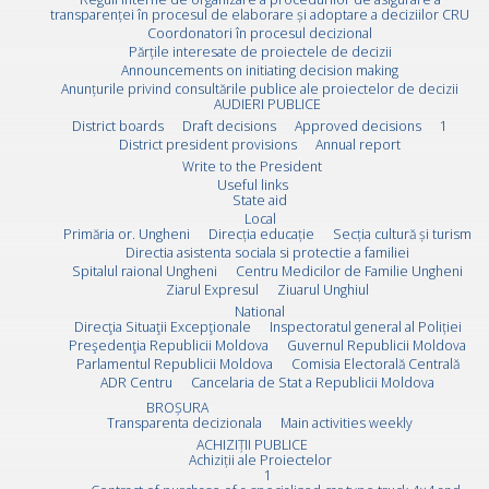
transparenței în procesul de elaborare și adoptare a deciziilor CRU
Coordonatori în procesul decizional
Părțile interesate de proiectele de decizii
Announcements on initiating decision making
Anunțurile privind consultările publice ale proiectelor de decizii
AUDIERI PUBLICE
District boards
Draft decisions
Approved decisions
1
District president provisions
Annual report
Write to the President
Useful links
State aid
Local
Primăria or. Ungheni
Direcția educație
Secția cultură și turism
Directia asistenta sociala si protectie a familiei
Spitalul raional Ungheni
Centru Medicilor de Familie Ungheni
Ziarul Expresul
Ziuarul Unghiul
National
Direcţia Situaţii Excepţionale
Inspectoratul general al Poliției
Preşedenţia Republicii Moldova
Guvernul Republicii Moldova
Parlamentul Republicii Moldova
Comisia Electorală Centrală
ADR Centru
Cancelaria de Stat a Republicii Moldova
BROȘURA
Transparenta decizionala
Main activities weekly
ACHIZIȚII PUBLICE
Achiziții ale Proiectelor
1