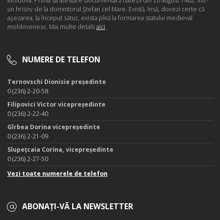
Moldova. Prima sa atestare documentară dateză din 20 august 1462, într-
un hrisov de la domnitorul Ştefan cel Mare. Există, însă, dovezi certe că
aşezarea, la început sătuc, exista pînă la formarea statului medieval
moldovenesc. Mai multe detalii
aici
.
NUMERE DE TELEFON
Ternovschi Dionisie președinte
0 (236) 2-20-58
Filipovici Victor vicepreședinte
0 (236) 2-22-40
Gîrbea Dorina vicepreședinte
0 (236) 2-21-09
Slupețcaia Corina, vicepreședinte
0 (236) 2-27-50
Vezi toate numerele de telefon
ABONAȚI-VĂ LA NEWSLETTER