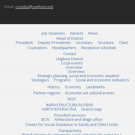
Email:
consiliul@ungheni.md
Job Vacancies
Adverts
News
Head of District
President
Deputy Presidents
Secretary
Structure
Chart
Counselors
Headquarters
Reception schedule
Contact
Ungheni District
Local events
Overview
Overview
Strategic planning, social and economic situation
Strategies
Programs
Social and economic indicators
History
Economy
Landmarks
Partner regions
Economic ant cultural events
NGO
INFRASTRUCTURA RUTIERĂ
HARTA INTERACTIVĂ
District map
Provided services
BCIS
Arhitecture and disign office
Center for Social Assistance to Family and Child Credo
Transparency
Reguli interne de organizare a procedurilor de asigurare a