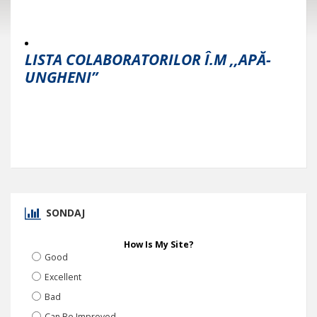
LISTA COLABORATORILOR Î.M ,,APĂ-
UNGHENI”
SONDAJ
How Is My Site?
Good
Excellent
Bad
Can Be Improved