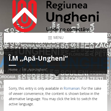
MENU
Î.M ,,Apă-Ungheni”
Home
Î.M ,,Apă-Ungheni”
Sorry, this entry is only available in
Romanian
. For the sake
of viewer convenience, the content is shown below in the
alternative language. You may click the link to switch the
active language.