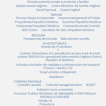
Directia asistenta sociala si protectie a familiei
Spitalul raional Ungheni
Centru Medicilor de Familie Ungheni
Ziarul Expresul
Ziuarul Unghiul
National
Direcţia Situaţii Excepţionale
Inspectoratul general al Poliției
Preşedenţia Republicii Moldova
Guvernul Republicii Moldova
Parlamentul Republicii Moldova
Comisia Electorală Centrală
ADR Centru
Cancelaria de Stat a Republicii Moldova
BROȘURA
Transparenta decizionala
Main activities weekly
ACHIZIȚII PUBLICE
Achiziții ale Proiectelor
1
Contract of purchase of a specialized car type truck 4×4 and
volume 3000 m3 for operational interventions Ungheni District,
Republic of Moldova
Achiziție a lucrărilor de reabilitare a infrastructurii de transport
Proiect.1 Hard/3.1/22
Dosar achiziție echipament
Aquisitions
COMISIILE RAIONALE
Comisiile raionale
Controlul managerial intern
BUGET
Indicatori socio-economici
Proiectul: PLANUL REGIONAL DE AMENAJARE A TERITORIULUI
RAIONULUI UNGHENI
PROIECTE
Proiecte in