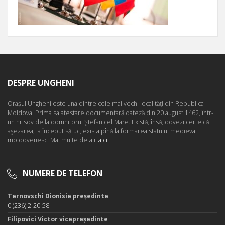
DESPRE UNGHENI
Oraşul Ungheni este una dintre cele mai vechi localităţi din Republica
Moldova. Prima sa atestare documentară dateză din 20 august 1462, într-
un hrisov de la domnitorul Ştefan cel Mare. Există, însă, dovezi certe că
aşezarea, la început sătuc, exista pînă la formarea statului medieval
moldovenesc. Mai multe detalii
aici
.
NUMERE DE TELEFON
Ternovschi Dionisie președinte
0 (236) 2-20-58
Filipovici Victor vicepreședinte