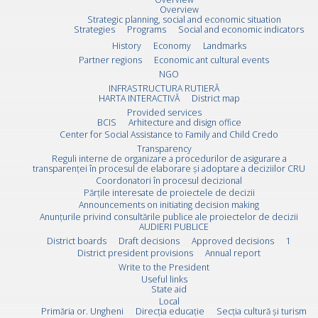
Overview
Strategic planning, social and economic situation
Strategies
Programs
Social and economic indicators
History
Economy
Landmarks
Partner regions
Economic ant cultural events
NGO
INFRASTRUCTURA RUTIERĂ
HARTA INTERACTIVĂ
District map
Provided services
BCIS
Arhitecture and disign office
Center for Social Assistance to Family and Child Credo
Transparency
Reguli interne de organizare a procedurilor de asigurare a
transparenței în procesul de elaborare și adoptare a deciziilor CRU
Coordonatori în procesul decizional
Părțile interesate de proiectele de decizii
Announcements on initiating decision making
Anunțurile privind consultările publice ale proiectelor de decizii
AUDIERI PUBLICE
District boards
Draft decisions
Approved decisions
1
District president provisions
Annual report
Write to the President
Useful links
State aid
Local
Primăria or. Ungheni
Direcția educație
Secția cultură și turism