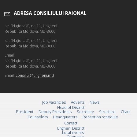
ADRESA CONSILIULUI RAIONAL
str. “Naţională”, nr. 11, Ungheni
Republica Moldova, MD-3600
str. “Naţională”, nr. 11, Ungheni
Republica Moldova, MD-3600
Email:
str. “Naţională”, nr. 11, Ungheni
Republica Moldova, MD-3600
Email:
consiliul@ungheni.md
Job Vacancies
Adverts
News
Head of District
President
Deputy Presidents
Secretary
Structure
Chart
Counselors
Headquarters
Reception schedule
Contact
Ungheni District
Local events
Overview