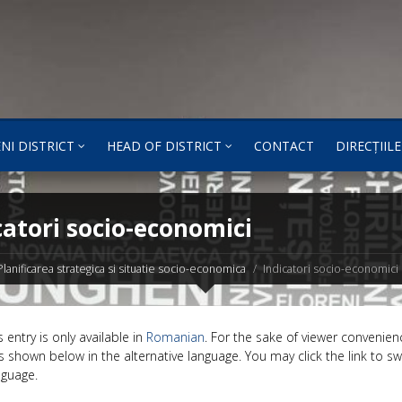
NI DISTRICT
HEAD OF DISTRICT
CONTACT
DIRECȚIILE
catori socio-economici
Planificarea strategica si situatie socio-economica
Indicatori socio-economici
s entry is only available in
Romanian
. For the sake of viewer convenien
s shown below in the alternative language. You may click the link to sw
nguage.