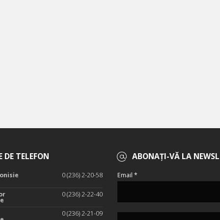
 DE TELEFON
ABONAȚI-VĂ LA NEWSL
onisie
0 (236) 2-20-58
Email *
or
0 (236) 2-22-40
te
0 (236) 2-21-09
te