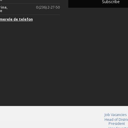
rina,
0 (236) 2-27-50
te
merele de telefon
Job Vacancies
Head of Distri
President