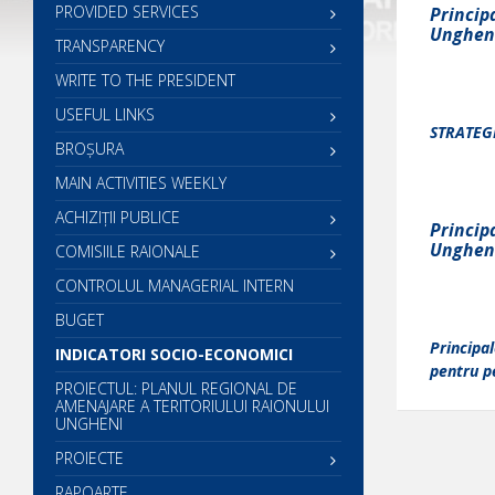
PROVIDED SERVICES
Principa
Ungheni
TRANSPARENCY
WRITE TO THE PRESIDENT
USEFUL LINKS
S
TRATEG
BROȘURA
MAIN ACTIVITIES WEEKLY
ACHIZIȚII PUBLICE
Principa
Ungheni
COMISIILE RAIONALE
CONTROLUL MANAGERIAL INTERN
BUGET
Principal
INDICATORI SOCIO-ECONOMICI
pentru p
PROIECTUL: PLANUL REGIONAL DE
AMENAJARE A TERITORIULUI RAIONULUI
UNGHENI
PROIECTE
RAPOARTE