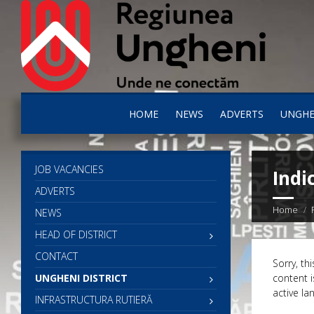
HOME
NEWS
ADVERTS
UNGHE
JOB VACANCIES
Indi
ADVERTS
Home
NEWS
HEAD OF DISTRICT
CONTACT
Sorry, thi
UNGHENI DISTRICT
content i
active la
INFRASTRUCTURA RUTIERĂ