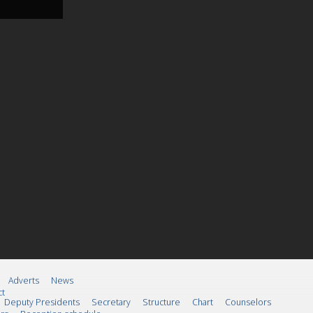
Adverts
News
ct
Deputy Presidents
Secretary
Structure
Chart
Counselors