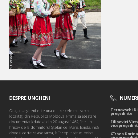
DESPRE UNGHENI
NUMERE
Ternovschi Di
Oraşul Ungheni este una dintre cele mai vechi
președinte
localităţi din Republica Moldova. Prima sa atestare
documentară dateză din 20 august 1462, într-un
Filipovici Vict
vicepreședin
hrisov de la domnitorul Ştefan cel Mare. Există, însă,
dovezi certe că aşezarea, la început sătuc, exista
Gîrbea Dorina
vicepreședin