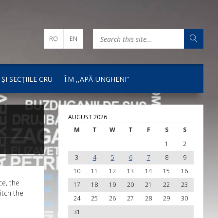
RO
EN
 ȘI SECȚIILE CRU
Î.M ,,APĂ-UNGHENI”
AUGUST 2026
M
T
W
T
F
S
S
1
2
3
4
5
6
7
8
9
10
11
12
13
14
15
16
ce, the
17
18
19
20
21
22
23
itch the
24
25
26
27
28
29
30
31