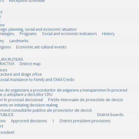
rs
Reception schedule
ct
s
w
iew
tegic planning, social and economic situation
trategies
Programs
Social and economic indicators
History
my
Landmarks
egions
Economic ant cultural events
URA RUTIERĂ
RACTIVĂ
District map
ices
tecture and disign office
Social Assistance to Family and Child Credo
rne de organizare a procedurilor de asigurare a transparenței în procesul
e și adoptare a deciziilor CRU
i în procesul decizional
Părțile interesate de proiectele de decizii
ts on initiating decision making
rivind consultările publice ale proiectelor de decizii
PUBLICE
District boards
ions
Approved decisions
1
District president provisions
rt
resident