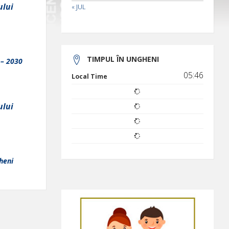
ului
« JUL
TIMPUL ÎN UNGHENI
– 2030
05:46
Local Time
ului
heni