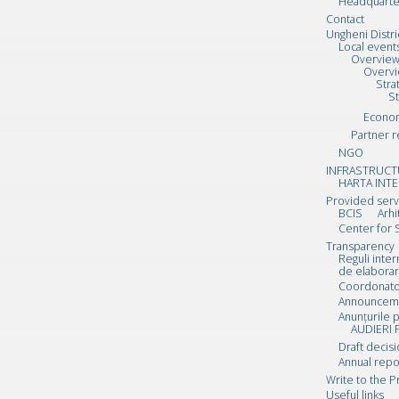
Headquarte
Contact
Ungheni Distri
Local event
Overvie
Overv
Stra
S
Econo
Partner r
NGO
INFRASTRUCT
HARTA INTE
Provided serv
BCIS
Arhi
Center for 
Transparency
Reguli inte
de elaborar
Coordonator
Announcemen
Anunțurile p
AUDIERI 
Draft decis
Annual repo
Write to the P
Useful links