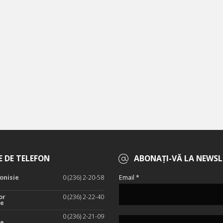
 DE TELEFON
ABONAȚI-VĂ LA NEWSL
onisie
0 (236) 2-20-58
Email *
or
0 (236) 2-22-40
te
0 (236) 2-21-09
te