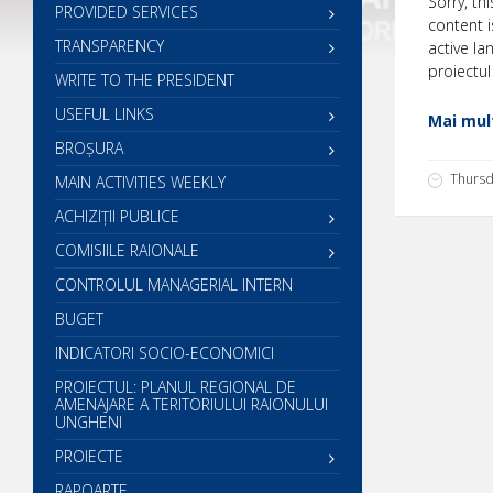
Sorry, th
PROVIDED SERVICES
content i
TRANSPARENCY
active la
proiectul
WRITE TO THE PRESIDENT
USEFUL LINKS
Mai mult
BROȘURA
Thursd
MAIN ACTIVITIES WEEKLY
ACHIZIȚII PUBLICE
COMISIILE RAIONALE
CONTROLUL MANAGERIAL INTERN
BUGET
INDICATORI SOCIO-ECONOMICI
PROIECTUL: PLANUL REGIONAL DE
AMENAJARE A TERITORIULUI RAIONULUI
UNGHENI
PROIECTE
RAPOARTE