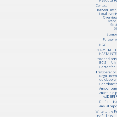
Headquarte
Contact
Ungheni Distri
Local event
Overvie
Overv
Stra
S
Econo
Partner r
NGO
INFRASTRUCT
HARTA INTE
Provided serv
BCIS
Arhi
Center for 
Transparency
Reguli inte
de elaborar
Coordonator
Announcemen
Anunțurile p
AUDIERI 
Draft decis
Annual repo
Write to the P
Useful links