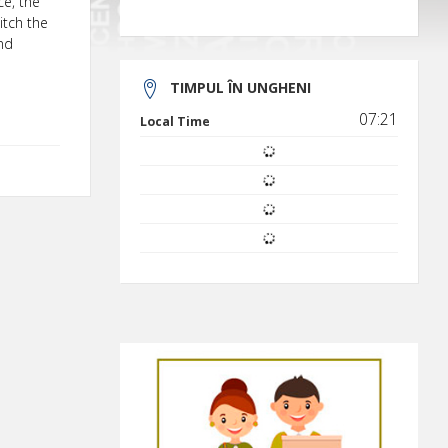
ce, the
itch the
nd
TIMPUL ÎN UNGHENI
07:21
Local Time