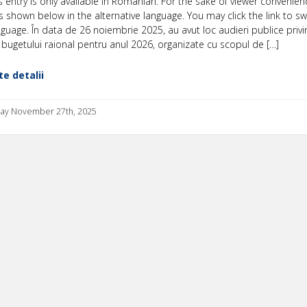
is entry is only available in Romanian. For the sake of viewer convenien
s shown below in the alternative language. You may click the link to sw
nguage. În data de 26 noiembrie 2025, au avut loc audieri publice privi
 bugetului raional pentru anul 2026, organizate cu scopul de […]
e detalii
ay November 27th, 2025