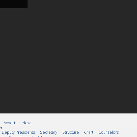
Adverts
News
ct
Deputy Presidents
Secretary
Structure
Chart
Counselors