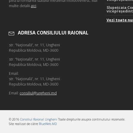
pînă la formarea statului medieval moldovenesc. Mai
multe detalii
aici
.
Slupețcaia Co
vicepreședin
Vezi toate nu
ADRESA CONSILIULUI RAIONAL
str. “Naţională”, nr. 11, Ungheni
Republica Moldova, MD-3600
str. “Naţională”, nr. 11, Ungheni
Republica Moldova, MD-3600
Email:
str. “Naţională”, nr. 11, Ungheni
Republica Moldova, MD-3600
Email:
consiliul@ungheni.md
© 2016
Consiliul Raional Ungheni
Toate drepturile asupra continutului rezervate.
Site realizat de către
BlueWeb.MD