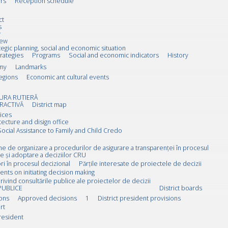
rs
Reception schedule
ct
s
w
iew
tegic planning, social and economic situation
trategies
Programs
Social and economic indicators
History
my
Landmarks
egions
Economic ant cultural events
URA RUTIERĂ
RACTIVĂ
District map
ices
tecture and disign office
Social Assistance to Family and Child Credo
rne de organizare a procedurilor de asigurare a transparenței în procesul
e și adoptare a deciziilor CRU
i în procesul decizional
Părțile interesate de proiectele de decizii
ts on initiating decision making
rivind consultările publice ale proiectelor de decizii
PUBLICE
District boards
ions
Approved decisions
1
District president provisions
rt
resident