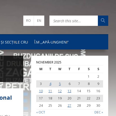
RO
EN
 ȘI SECȚIILE CRU
Î.M ,,APĂ-UNGHENI”
NOVEMBER 2025
M
T
W
T
F
S
S
1
2
3
4
5
6
7
8
9
10
11
12
13
14
15
16
ional
17
18
19
20
21
22
23
24
25
26
27
28
29
30
« OCT
DEC »