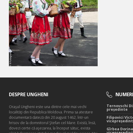
DESPRE UNGHENI
NUMERE
Ternovschi Di
Oraşul Ungheni este una dintre cele mai vechi
președinte
localităţi din Republica Moldova. Prima sa atestare
documentară dateză din 20 august 1462, într-un
Filipovici Vict
vicepreședin
hrisov de la domnitorul Ştefan cel Mare. Există, însă,
dovezi certe că aşezarea, la început sătuc, exista
Gîrbea Dorina
vicepreședin