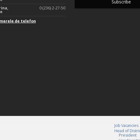
rina,
0 (236) 2-27-50
te
merele de telefon
Job Vacancies
Head of Distri
President