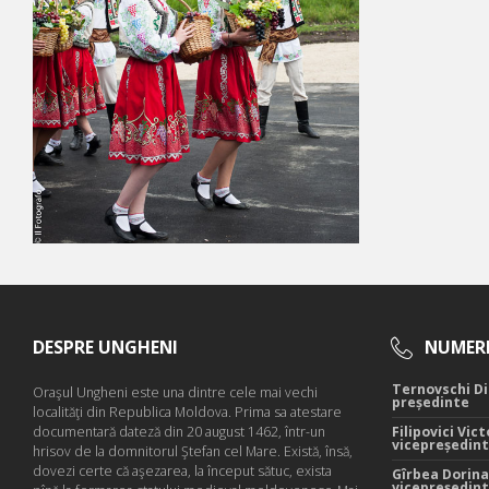
DESPRE UNGHENI
NUMERE
Ternovschi Di
Oraşul Ungheni este una dintre cele mai vechi
președinte
localităţi din Republica Moldova. Prima sa atestare
documentară dateză din 20 august 1462, într-un
Filipovici Vict
vicepreședin
hrisov de la domnitorul Ştefan cel Mare. Există, însă,
dovezi certe că aşezarea, la început sătuc, exista
Gîrbea Dorina
vicepreședin