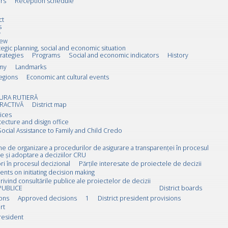
rs
Reception schedule
ct
s
w
iew
tegic planning, social and economic situation
trategies
Programs
Social and economic indicators
History
my
Landmarks
egions
Economic ant cultural events
URA RUTIERĂ
RACTIVĂ
District map
ices
tecture and disign office
Social Assistance to Family and Child Credo
rne de organizare a procedurilor de asigurare a transparenței în procesul
e și adoptare a deciziilor CRU
i în procesul decizional
Părțile interesate de proiectele de decizii
ts on initiating decision making
rivind consultările publice ale proiectelor de decizii
PUBLICE
District boards
ions
Approved decisions
1
District president provisions
rt
resident