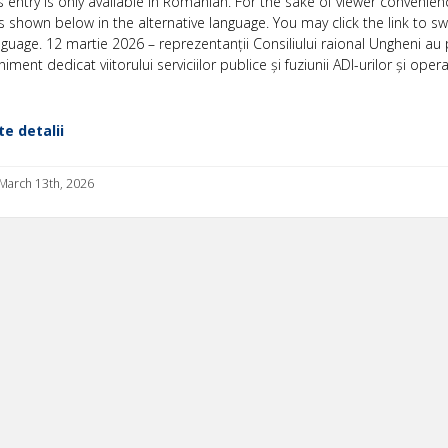
is entry is only available in Romanian. For the sake of viewer convenien
s shown below in the alternative language. You may click the link to sw
nguage. 12 martie 2026 – reprezentanții Consiliului raional Ungheni au 
iment dedicat viitorului serviciilor publice și fuziunii ADI-urilor și opera
e detalii
 March 13th, 2026