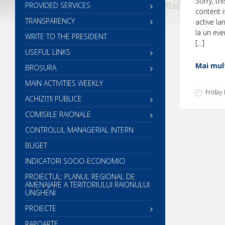
Sorry, th
PROVIDED SERVICES
content i
TRANSPARENCY
active la
la un even
WRITE TO THE PRESIDENT
[…]
USEFUL LINKS
Mai mult
BROȘURA
MAIN ACTIVITIES WEEKLY
Friday
ACHIZIȚII PUBLICE
COMISIILE RAIONALE
CONTROLUL MANAGERIAL INTERN
BUGET
INDICATORI SOCIO-ECONOMICI
PROIECTUL: PLANUL REGIONAL DE
AMENAJARE A TERITORIULUI RAIONULUI
UNGHENI
PROIECTE
RAPOARTE