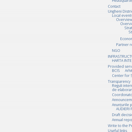
Headquarte
Contact
Ungheni Distri
Local event
Overvie
Overv
Stra
S
Econo
Partner r
NGO
INFRASTRUCT
HARTA INTE
Provided serv
BCIS
Arhi
Center for 
Transparency
Reguli inte
de elaborar
Coordonator
Announcemen
Anunțurile p
AUDIERI 
Draft decis
Annual repo
Write to the P
Useful links