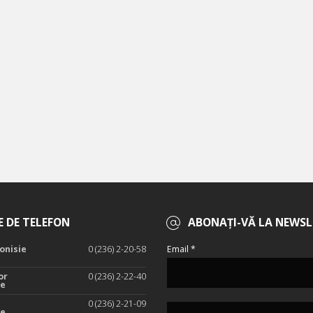
 DE TELEFON
ABONAȚI-VĂ LA NEWSL
onisie
0 (236) 2-20-58
Email *
or
0 (236) 2-22-40
te
0 (236) 2-21-09
te