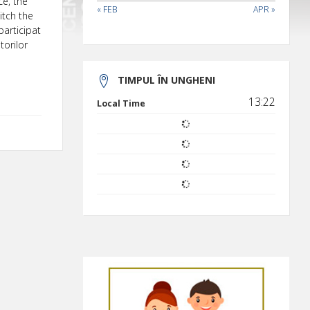
ce, the
« FEB
APR »
itch the
participat
torilor
TIMPUL ÎN UNGHENI
13:22
Local Time