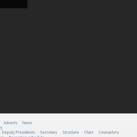
Adverts
News
ct
Deputy Presidents
Secretary
Structure
Chart
Counselors