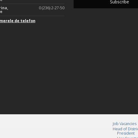
rina,
0 (236) 2-27-50
te
merele de telefon
Job Vacancies
Head of Distri
President