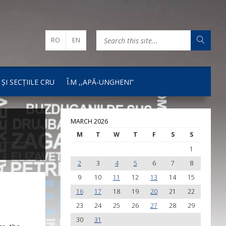
RO
EN
 ȘI SECȚIILE CRU
Î.M ,,APĂ-UNGHENI”
MARCH 2026
M
T
W
T
F
S
S
1
2
3
4
5
6
7
8
9
10
11
12
13
14
15
16
17
18
19
20
21
22
23
24
25
26
27
28
29
30
31