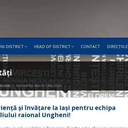
NI DISTRICT
HEAD OF DISTRICT
CONTACT
DIRECȚIILE
ăți
Noutăți
Archive for March 13th, 2026
iență și învățare la Iași pentru echipa
liului raional Ungheni!