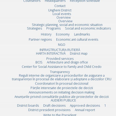
Counselors
Headquarters
Reception schedule
Contact
Ungheni District
Local events
Overview
Overview
Strategic planning, social and economic situation
Strategies
Programs
Social and economic indicators
History
Economy
Landmarks
Partner regions
Economic ant cultural events
NGO
INFRASTRUCTURA RUTIERĂ
HARTA INTERACTIVĂ
District map
Provided services
BCIS
Arhitecture and disign office
Center for Social Assistance to Family and Child Credo
Transparency
Reguli interne de organizare a procedurilor de asigurare a
transparenței în procesul de elaborare și adoptare a deciziilor CRU
Coordonatori în procesul decizional
Părțile interesate de proiectele de decizii
Announcements on initiating decision making
Anunțurile privind consultările publice ale proiectelor de decizii
AUDIERI PUBLICE
District boards
Draft decisions
Approved decisions
1
District president provisions
Annual report
Write to the President