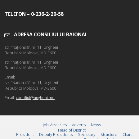
TELEFON – 0-236-2-20-58
ADRESA CONSILIULUI RAIONAL
str. “Naţională”, nr. 11, Ungheni
Republica Moldova, MD-3600
str. “Naţională”, nr. 11, Ungheni
Republica Moldova, MD-3600
Email:
str. “Naţională”, nr. 11, Ungheni
Republica Moldova, MD-3600
Email:
consiliul@ungheni.md
Job Vacancies
Adverts
News
Head of District
President
Deputy Presidents
Secretary
Structure
Chart