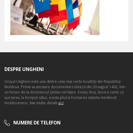
DESPRE UNGHENI
Oraşul Ungheni este una dintre cele mai vechi localităţi din Republica
Moldova. Prima sa atestare documentară dateză din 20 august 1462, într-
un hrisov de la domnitorul Ştefan cel Mare. Există, însă, dovezi certe că
aşezarea, la început sătuc, exista pînă la formarea statului medieval
moldovenesc. Mai multe detalii
aici
.
NUMERE DE TELEFON