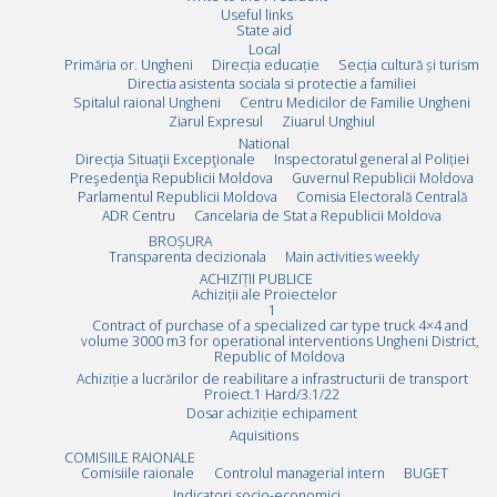
Useful links
State aid
Local
Primăria or. Ungheni
Direcția educație
Secția cultură și turism
Directia asistenta sociala si protectie a familiei
Spitalul raional Ungheni
Centru Medicilor de Familie Ungheni
Ziarul Expresul
Ziuarul Unghiul
National
Direcţia Situaţii Excepţionale
Inspectoratul general al Poliției
Preşedenţia Republicii Moldova
Guvernul Republicii Moldova
Parlamentul Republicii Moldova
Comisia Electorală Centrală
ADR Centru
Cancelaria de Stat a Republicii Moldova
BROȘURA
Transparenta decizionala
Main activities weekly
ACHIZIȚII PUBLICE
Achiziții ale Proiectelor
1
Contract of purchase of a specialized car type truck 4×4 and
volume 3000 m3 for operational interventions Ungheni District,
Republic of Moldova
Achiziție a lucrărilor de reabilitare a infrastructurii de transport
Proiect.1 Hard/3.1/22
Dosar achiziție echipament
Aquisitions
COMISIILE RAIONALE
Comisiile raionale
Controlul managerial intern
BUGET
Indicatori socio-economici