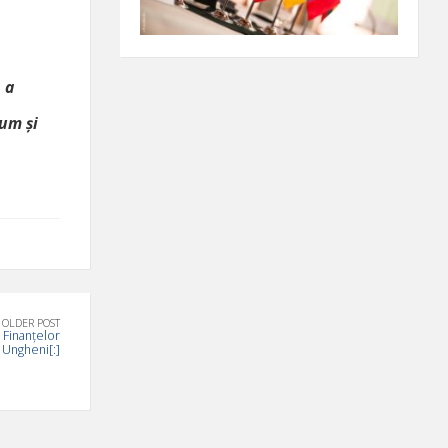
 a
cum și
OLDER POST
a Finanțelor
a Ungheni[:]