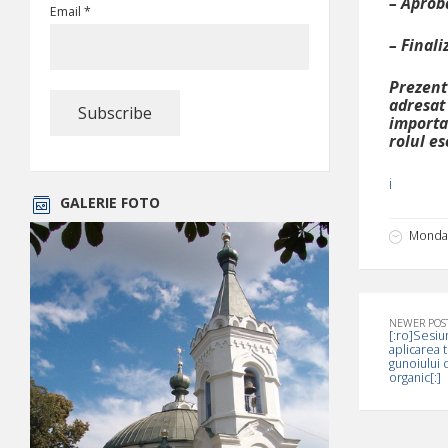
– Aproba
Email *
– Final
Prezent
adresat
importa
rolul es
i
GALERIE FOTO
Monday
NEWER POS
[:ro]Sesiu
aplicarea 
gunoiului 
organic[:]