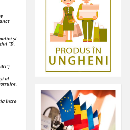
te
junct
atiei și
iul ”D.
dri”;
și al
struire,
ia între