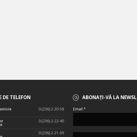
 DE TELEFON
ABONAȚI-VĂ LA NEWSL
onisie
0 (236) 2-20-58
Email *
or
0 (236) 2-22-40
te
0 (236) 2-21-09
te