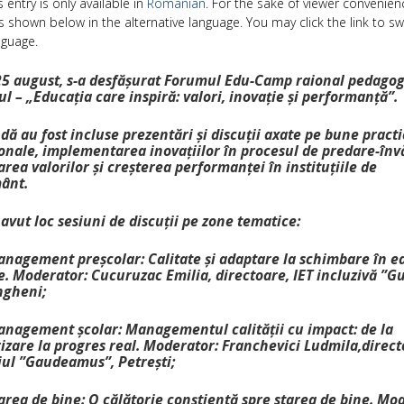
s entry is only available in
Romanian
. For the sake of viewer convenien
s shown below in the alternative language. You may click the link to sw
nguage.
 25 august, s-a desfășurat Forumul Edu-Camp raional pedagog
l – „Educația care inspiră: valori, inovație și performanță”.
ă au fost incluse prezentări și discuții axate pe bune practi
onale, implementarea inovațiilor în procesul de predare-înv
ea valorilor și creșterea performanței în instituțiile de
ânt.
avut loc sesiuni de discuții pe zone tematice:
anagement preșcolar: Calitate și adaptare la schimbare în e
e. Moderator: Cucuruzac Emilia, directoare, IET incluzivă ”G
gheni;
anagement școlar: Managementul calității cu impact: de la
izare la progres real. Moderator: Franchevici Ludmila,direct
ul ”Gaudeamus”, Petrești;
area de bine: O călătorie conștientă spre starea de bine. Mo