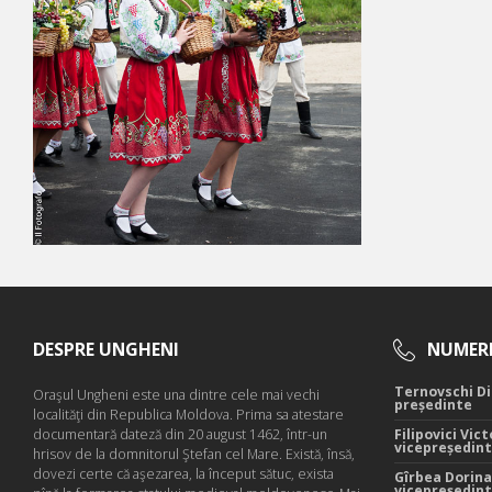
DESPRE UNGHENI
NUMERE
Ternovschi Di
Oraşul Ungheni este una dintre cele mai vechi
președinte
localităţi din Republica Moldova. Prima sa atestare
documentară dateză din 20 august 1462, într-un
Filipovici Vict
vicepreședin
hrisov de la domnitorul Ştefan cel Mare. Există, însă,
dovezi certe că aşezarea, la început sătuc, exista
Gîrbea Dorina
vicepreședin