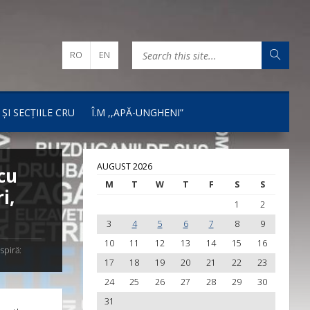
RO
EN
 ȘI SECȚIILE CRU
Î.M ,,APĂ-UNGHENI”
AUGUST 2026
cu
M
T
W
T
F
S
S
i,
1
2
3
4
5
6
7
8
9
10
11
12
13
14
15
16
spiră:
17
18
19
20
21
22
23
24
25
26
27
28
29
30
31