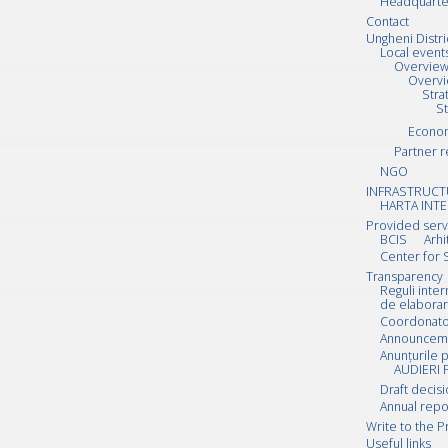
Headquarte
Contact
Ungheni Distri
Local event
Overvie
Overv
Stra
S
Econo
Partner r
NGO
INFRASTRUCT
HARTA INTE
Provided serv
BCIS
Arhi
Center for 
Transparency
Reguli inte
de elaborar
Coordonator
Announcemen
Anunțurile p
AUDIERI 
Draft decis
Annual repo
Write to the P
Useful links