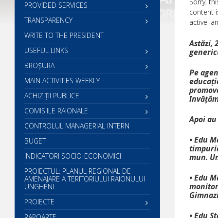
Sorry, thi
PROVIDED SERVICES
content i
TRANSPARENCY
active la
WRITE TO THE PRESIDENT
Astăzi,
USEFUL LINKS
genericu
BROȘURA
Pe agend
MAIN ACTIVITIES WEEKLY
educați
promovar
ACHIZIȚII PUBLICE
învățăm
COMISIILE RAIONALE
Apoi au 
CONTROLUL MANAGERIAL INTERN
• Edu M
BUGET
timpuri
INDICATORI SOCIO-ECONOMICI
mun. Un
PROIECTUL: PLANUL REGIONAL DE
• Edu M
AMENAJARE A TERITORIULUI RAIONULUI
monitor
UNGHENI
Gimnazi
PROIECTE
• Edu St
RAPOARTE