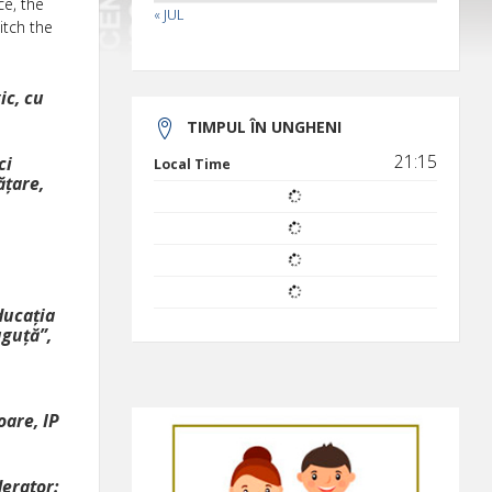
ce, the
« JUL
itch the
ic, cu
TIMPUL ÎN UNGHENI
21:15
ci
Local Time
ățare,
ducația
uguță”,
oare, IP
derator: