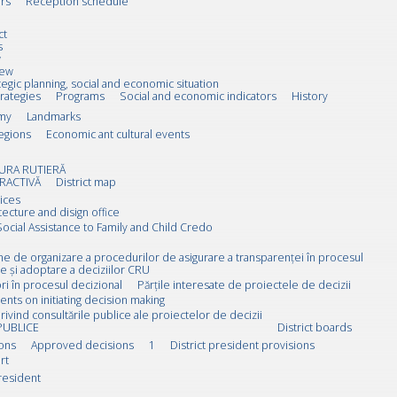
rs
Reception schedule
ct
s
w
iew
tegic planning, social and economic situation
trategies
Programs
Social and economic indicators
History
my
Landmarks
egions
Economic ant cultural events
URA RUTIERĂ
RACTIVĂ
District map
ices
tecture and disign office
Social Assistance to Family and Child Credo
rne de organizare a procedurilor de asigurare a transparenței în procesul
e și adoptare a deciziilor CRU
i în procesul decizional
Părțile interesate de proiectele de decizii
ts on initiating decision making
rivind consultările publice ale proiectelor de decizii
PUBLICE
District boards
ions
Approved decisions
1
District president provisions
rt
resident