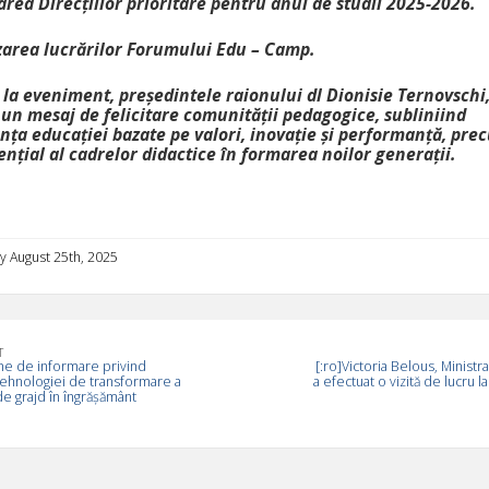
rea Direcțiilor prioritare pentru anul de studii 2025-2026.
izarea lucrărilor Forumului Edu – Camp.
 la eveniment, președintele raionului dl Dionisie Ternovschi,
 un mesaj de felicitare comunității pedagogice, subliniind
nța educației bazate pe valori, inovație și performanță, pre
ențial al cadrelor didactice în formarea noilor generații.
 August 25th, 2025
T
ne de informare privind
[:ro]Victoria Belous, Ministr
tehnologiei de transformare a
a efectuat o vizită de lucru l
de grajd în îngrășământ