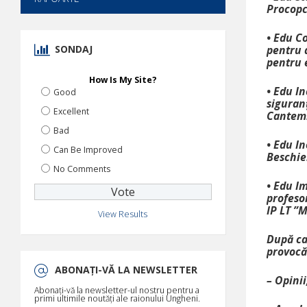
Procopci
• Edu C
SONDAJ
pentru 
pentru e
How Is My Site?
• Edu In
Good
siguran
Excellent
Cantemir
Bad
• Edu In
Can Be Improved
Beschier
No Comments
• Edu Im
profeso
IP LT ”
View Results
După car
provocăr
ABONAȚI-VĂ LA NEWSLETTER
– Opinii
Abonați-vă la newsletter-ul nostru pentru a
primi ultimile noutăți ale raionului Ungheni.