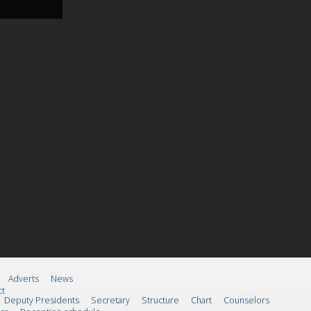
Adverts
News
ct
Deputy Presidents
Secretary
Structure
Chart
Counselors