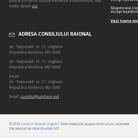
pînă la formarea statului medieval moldovenesc. Mai
multe detalii
aici
.
Slupețcaia Co
vicepreședin
Vezi toate nu
ADRESA CONSILIULUI RAIONAL
str. “Naţională”, nr. 11, Ungheni
Republica Moldova, MD-3600
str. “Naţională”, nr. 11, Ungheni
Republica Moldova, MD-3600
Email:
str. “Naţională”, nr. 11, Ungheni
Republica Moldova, MD-3600
Email:
consiliul@ungheni.md
© 2016
Consiliul Raional Ungheni
Toate drepturile asupra continutului rezervate.
Site realizat de către
BlueWeb.MD