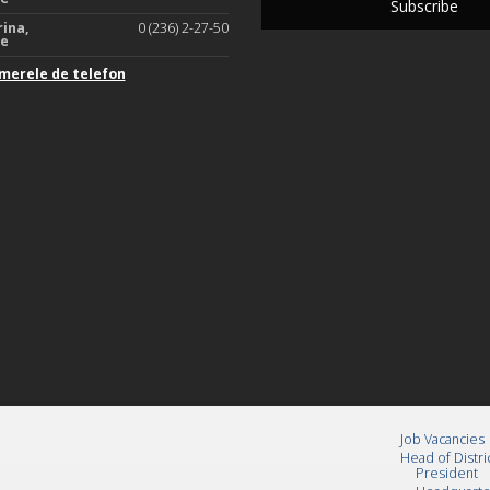
rina,
0 (236) 2-27-50
te
merele de telefon
Job Vacancies
Head of Distri
President