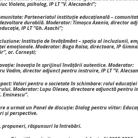
uc Violeta, psiholog, IP LT ”V. Alecsandri”;
omunitate: Parteneriatul instituție educațională – comunita
dezvoltare durabilă. Moderator: Timoșco Axenia, director ad
ducație, IP LT ”Gh. Asachi”;
cluziune: Instituția de învățământ – spațiu al incluziunii, emp
ței emoționale. Moderator: Buga Raisa, directoare, IP Gimnaz
”, or. Cornești;
ovație: Inovația în sprijinul învățării autentice. Moderator:
u Vadim, director adjunct pentru instruire, IP LT ”V. Alecsan
pact: Valori pentru o societate în schimbare: rolul educației 
rului. Moderator: Lupu Olesea, directoare adjunctă pentru in
M. Eminescu”.
e a urmat un Panel de discuție: Dialog pentru viitor: Educaț
i și perspective.
, propuneri, răspunsuri la întrebări.