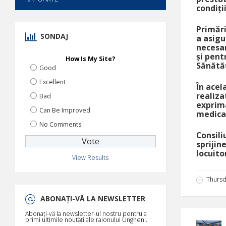
condiți
Primări
SONDAJ
a asigu
necesar
și pent
How Is My Site?
Sănătăț
Good
Excellent
În acel
realiza
Bad
exprima
Can Be Improved
medical
No Comments
Consili
sprijin
locuito
View Results
Thursd
ABONAȚI-VĂ LA NEWSLETTER
Abonați-vă la newsletter-ul nostru pentru a
primi ultimile noutăți ale raionului Ungheni.