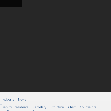
Adverts
News
ct
Deputy Presidents
Secretary
Structure
Chart
Counselors