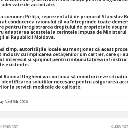
i adecvate de activitate.
a comunei Pîrlița, reprezentată de primarul Stanislav B
rat conducerea raionului că va întreprinde toate demer
e pentru înregistrarea dreptului de proprietate asupra 
ru adaptarea acesteia la cerințele impuse de Ministerul
ii al Republicii Moldova.
ași timp, autoritățile locale au menționat că acest proces
t inclusiv cu implicarea cetățenilor din cartier, care și-a
t interesul și sprijinul pentru îmbunătățirea infrastruct
e existente.
ul Raional Ungheni va continua să monitorizeze situația 
e identificarea soluțiilor necesare pentru asigurarea acc
rilor la servicii medicale de calitate.
ay April 9th, 2026
NEWER POST
OLDER POST