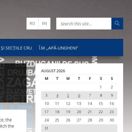
RO
EN
 ȘI SECȚIILE CRU
Î.M ,,APĂ-UNGHENI”
AUGUST 2026
M
T
W
T
F
S
S
1
2
3
4
5
6
7
8
9
10
11
12
13
14
15
16
17
18
19
20
21
22
23
ce, the
24
25
26
27
28
29
30
itch the
31