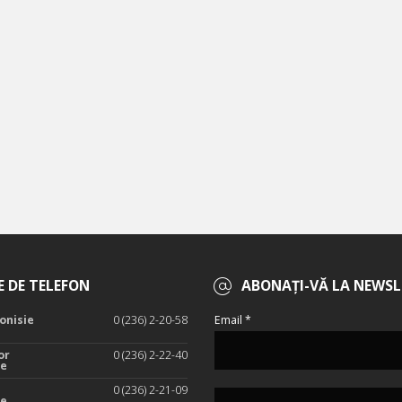
 DE TELEFON
ABONAȚI-VĂ LA NEWSL
onisie
0 (236) 2-20-58
Email *
or
0 (236) 2-22-40
te
0 (236) 2-21-09
te