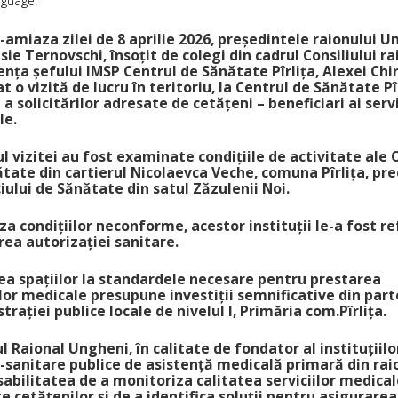
nguage.
-amiaza zilei de 8 aprilie 2026, președintele raionului U
isie Ternovschi, însoțit de colegi din cadrul Consiliului ra
ența șefului IMSP Centrul de Sănătate Pîrlița, Alexei Chir
t o vizită de lucru în teritoriu, la Centrul de Sănătate Pîr
a solicitărilor adresate de cetățeni – beneficiari ai servi
le.
ul vizitei au fost examinate condițiile de activitate ale O
tate din cartierul Nicolaevca Veche, comuna Pîrlița, pr
ciului de Sănătate din satul Zăzulenii Noi.
za condițiilor neconforme, acestor instituții le-a fost r
rea autorizației sanitare.
a spațiilor la standardele necesare pentru prestarea
ilor medicale presupune investiții semnificative din par
trației publice locale de nivelul I, Primăria com.Pîrlița.
ul Raional Ungheni, în calitate de fondator al instituțiilo
sanitare publice de asistență medicală primară din raio
abilitatea de a monitoriza calitatea serviciilor medical
e cetățenilor și de a identifica soluții pentru asigurare