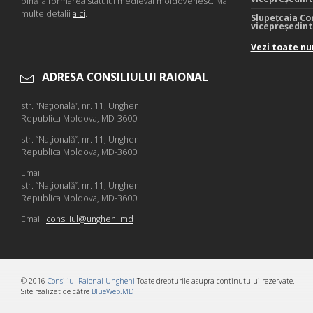
pînă la formarea statului medieval moldovenesc. Mai
multe detalii
aici
.
Slupețcaia Co
vicepreședin
Vezi toate nu
ADRESA CONSILIULUI RAIONAL
str. “Naţională”, nr. 11, Ungheni
Republica Moldova, MD-3600
str. “Naţională”, nr. 11, Ungheni
Republica Moldova, MD-3600
Email:
str. “Naţională”, nr. 11, Ungheni
Republica Moldova, MD-3600
Email:
consiliul@ungheni.md
© 2016
Consiliul Raional Ungheni
Toate drepturile asupra continutului rezervate.
Site realizat de către
BlueWeb.MD