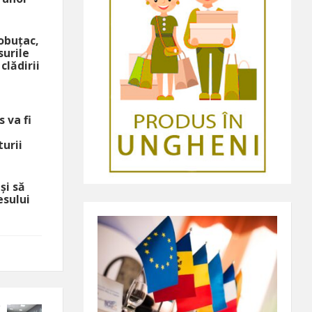
obuțac,
surile
clădirii
 va fi
u
urii
și să
esului