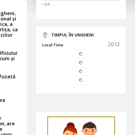
« JUL
ngheni,
ional și
ica, a
lița, ca
ciilor
TIMPUL ÎN UNGHENI
20:12
Local Time
ficiului
ecum și
efuzată
tea
r
n, are
e
a unor