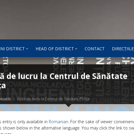
NI DISTRICT
HEAD OF DISTRICT
CONTACT
DIRECȚIILE
tă de lucru la Centrul de Sănătate
ța
Noutăți
Vizită de lucru la Centrul de Sănătate Pîrlița
s entry is only available in
Romanian
. For the sake of viewer convenien
s shown below in the alternative language. You may click the link to sw