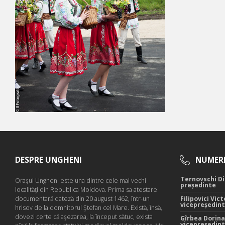
DESPRE UNGHENI
NUMERE
Ternovschi Di
Oraşul Ungheni este una dintre cele mai vechi
președinte
localităţi din Republica Moldova. Prima sa atestare
documentară dateză din 20 august 1462, într-un
Filipovici Vict
vicepreședin
hrisov de la domnitorul Ştefan cel Mare. Există, însă,
dovezi certe că aşezarea, la început sătuc, exista
Gîrbea Dorina
vicepreședin