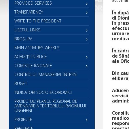
active la
PROVIDED SERVICES
TRANSPARENCY
În după
dl Dion
WRITE TO THE PRESIDENT
în prez
efectua
USEFUL LINKS
urmare 
medica
BROȘURA
MAIN ACTIVITIES WEEKLY
În cadr
de Sănă
ACHIZIȚII PUBLICE
ale Ofi
COMISIILE RAIONALE
Din cau
CONTROLUL MANAGERIAL INTERN
elibera
BUGET
Aducere
INDICATORI SOCIO-ECONOMICI
servici
adminis
PROIECTUL: PLANUL REGIONAL DE
AMENAJARE A TERITORIULUI RAIONULUI
UNGHENI
Consili
medico-
PROIECTE
respons
prestat
RAPOARTE