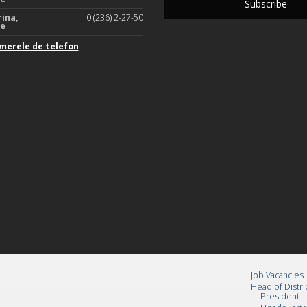
rina,
0 (236) 2-27-50
te
merele de telefon
Job Vacancies
Head of Distri
President