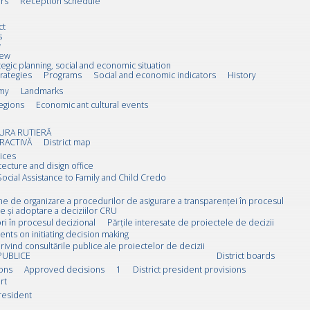
rs
Reception schedule
ct
s
w
iew
tegic planning, social and economic situation
trategies
Programs
Social and economic indicators
History
my
Landmarks
egions
Economic ant cultural events
URA RUTIERĂ
RACTIVĂ
District map
ices
tecture and disign office
Social Assistance to Family and Child Credo
rne de organizare a procedurilor de asigurare a transparenței în procesul
e și adoptare a deciziilor CRU
i în procesul decizional
Părțile interesate de proiectele de decizii
ts on initiating decision making
rivind consultările publice ale proiectelor de decizii
PUBLICE
District boards
ions
Approved decisions
1
District president provisions
rt
resident