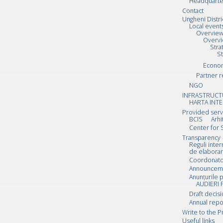
Headquarte
Contact
Ungheni Distri
Local event
Overvie
Overv
Stra
S
Econo
Partner r
NGO
INFRASTRUCT
HARTA INTE
Provided serv
BCIS
Arhi
Center for 
Transparency
Reguli inte
de elaborar
Coordonator
Announcemen
Anunțurile p
AUDIERI 
Draft decis
Annual repo
Write to the P
Useful links