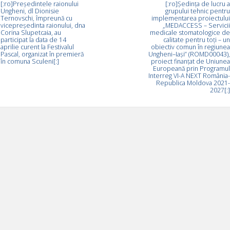
[:ro]Președintele raionului
[:ro]Ședința de lucru a
Ungheni, dl Dionisie
grupului tehnic pentru
Ternovschi, împreună cu
implementarea proiectului
vicepreședinta raionului, dna
„MEDACCESS – Servicii
Corina Slupetcaia, au
medicale stomatologice de
participat la data de 14
calitate pentru toți – un
aprilie curent la Festivalul
obiectiv comun în regiunea
Pascal, organizat în premieră
Ungheni–Iași” (ROMD00043),
în comuna Sculeni[:]
proiect finanțat de Uniunea
Europeană prin Programul
Interreg VI-A NEXT România-
Republica Moldova 2021-
2027[:]