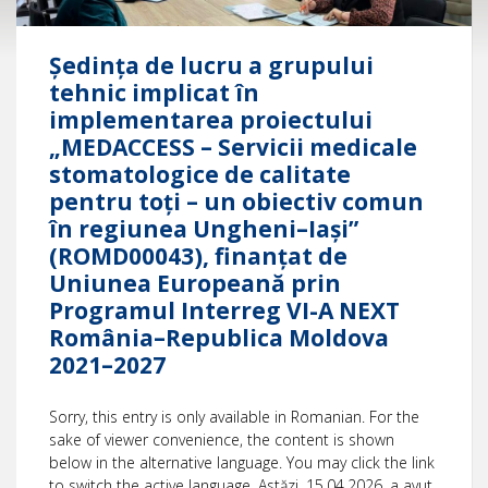
Ședința de lucru a grupului
tehnic implicat în
implementarea proiectului
„MEDACCESS – Servicii medicale
stomatologice de calitate
pentru toți – un obiectiv comun
în regiunea Ungheni–Iași”
(ROMD00043), finanțat de
Uniunea Europeană prin
Programul Interreg VI-A NEXT
România–Republica Moldova
2021–2027
Sorry, this entry is only available in Romanian. For the
sake of viewer convenience, the content is shown
below in the alternative language. You may click the link
to switch the active language. Astăzi, 15.04.2026, a avut