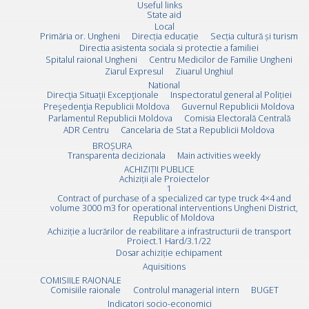
Useful links
State aid
Local
Primăria or. Ungheni
Direcția educație
Secția cultură și turism
Directia asistenta sociala si protectie a familiei
Spitalul raional Ungheni
Centru Medicilor de Familie Ungheni
Ziarul Expresul
Ziuarul Unghiul
National
Direcţia Situaţii Excepţionale
Inspectoratul general al Poliției
Preşedenţia Republicii Moldova
Guvernul Republicii Moldova
Parlamentul Republicii Moldova
Comisia Electorală Centrală
ADR Centru
Cancelaria de Stat a Republicii Moldova
BROȘURA
Transparenta decizionala
Main activities weekly
ACHIZIȚII PUBLICE
Achiziții ale Proiectelor
1
Contract of purchase of a specialized car type truck 4×4 and
volume 3000 m3 for operational interventions Ungheni District,
Republic of Moldova
Achiziție a lucrărilor de reabilitare a infrastructurii de transport
Proiect.1 Hard/3.1/22
Dosar achiziție echipament
Aquisitions
COMISIILE RAIONALE
Comisiile raionale
Controlul managerial intern
BUGET
Indicatori socio-economici