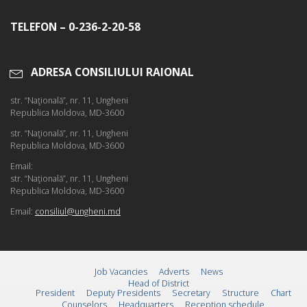
TELEFON – 0-236-2-20-58
ADRESA CONSILIULUI RAIONAL
str. “Naţională”, nr. 11, Ungheni
Republica Moldova, MD-3600
str. “Naţională”, nr. 11, Ungheni
Republica Moldova, MD-3600
Email:
str. “Naţională”, nr. 11, Ungheni
Republica Moldova, MD-3600
Email:
consiliul@ungheni.md
Job Vacancies
Adverts
News
Head of District
President
Deputy Presidents
Secretary
Structure
Chart
Counselors
Headquarters
Reception schedule