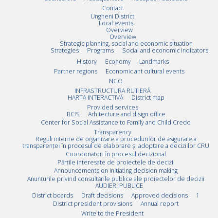
Contact
Ungheni District
Local events
Overview
Overview
Strategic planning, social and economic situation
Strategies
Programs
Social and economic indicators
History
Economy
Landmarks
Partner regions
Economic ant cultural events
NGO
INFRASTRUCTURA RUTIERĂ
HARTA INTERACTIVĂ
District map
Provided services
BCIS
Arhitecture and disign office
Center for Social Assistance to Family and Child Credo
Transparency
Reguli interne de organizare a procedurilor de asigurare a
transparenței în procesul de elaborare și adoptare a deciziilor CRU
Coordonatori în procesul decizional
Părțile interesate de proiectele de decizii
Announcements on initiating decision making
Anunțurile privind consultările publice ale proiectelor de decizii
AUDIERI PUBLICE
District boards
Draft decisions
Approved decisions
1
District president provisions
Annual report
Write to the President