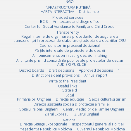
NGO
INFRASTRUCTURA RUTIERĂ
HARTA INTERACTIVĂ
District map
Provided services
BCIS
Arhitecture and disign office
Center for Social Assistance to Family and Child Credo
Transparency
Reguli interne de organizare a procedurilor de asigurare a
transparenței în procesul de elaborare și adoptare a deciziilor CRU
Coordonatori în procesul decizional
Părțile interesate de proiectele de decizii
Announcements on initiating decision making
Anunțurile privind consultările publice ale proiectelor de decizii
AUDIERI PUBLICE
District boards
Draft decisions
Approved decisions
1
District president provisions
Annual report
Write to the President
Useful links
State aid
Local
Primăria or. Ungheni
Direcția educație
Secția cultură și turism
Directia asistenta sociala si protectie a familiei
Spitalul raional Ungheni
Centru Medicilor de Familie Ungheni
Ziarul Expresul
Ziuarul Unghiul
National
Direcţia Situaţii Excepţionale
Inspectoratul general al Poliției
Preşedenţia Republicii Moldova
Guvernul Republicii Moldova