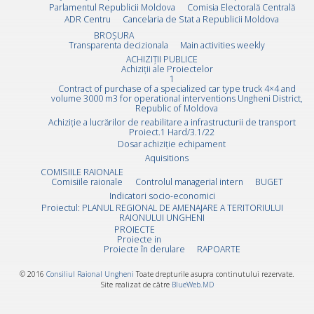
Parlamentul Republicii Moldova
Comisia Electorală Centrală
ADR Centru
Cancelaria de Stat a Republicii Moldova
BROȘURA
Transparenta decizionala
Main activities weekly
ACHIZIȚII PUBLICE
Achiziții ale Proiectelor
1
Contract of purchase of a specialized car type truck 4×4 and
volume 3000 m3 for operational interventions Ungheni District,
Republic of Moldova
Achiziție a lucrărilor de reabilitare a infrastructurii de transport
Proiect.1 Hard/3.1/22
Dosar achiziție echipament
Aquisitions
COMISIILE RAIONALE
Comisiile raionale
Controlul managerial intern
BUGET
Indicatori socio-economici
Proiectul: PLANUL REGIONAL DE AMENAJARE A TERITORIULUI
RAIONULUI UNGHENI
PROIECTE
Proiecte in
Proiecte în derulare
RAPOARTE
© 2016
Consiliul Raional Ungheni
Toate drepturile asupra continutului rezervate.
Site realizat de către
BlueWeb.MD