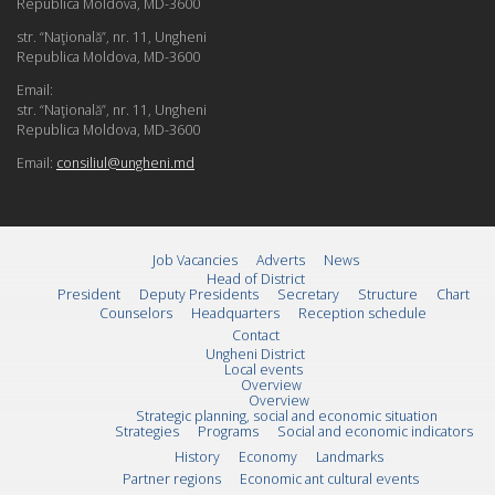
Republica Moldova, MD-3600
str. “Naţională”, nr. 11, Ungheni
Republica Moldova, MD-3600
Email:
str. “Naţională”, nr. 11, Ungheni
Republica Moldova, MD-3600
Email:
consiliul@ungheni.md
Job Vacancies
Adverts
News
Head of District
President
Deputy Presidents
Secretary
Structure
Chart
Counselors
Headquarters
Reception schedule
Contact
Ungheni District
Local events
Overview
Overview
Strategic planning, social and economic situation
Strategies
Programs
Social and economic indicators
History
Economy
Landmarks
Partner regions
Economic ant cultural events