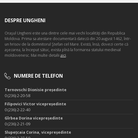
DESPRE UNGHENI
Oraşul Ungheni este una dintre cele mai vechi localităţi din Republica
Moldova. Prima sa atestare documentară dateză din 20 august 1462, într-
un hrisov de la domnitorul Ştefan cel Mare. Există, însă, dovezi certe că
aşezarea, la început sătuc, exista pînă la formarea statului medieval
moldovenesc. Mai multe detalii
aici
.
NUMERE DE TELEFON
Ternovschi Dionisie președinte
0 (236) 2-20-58
Filipovici Victor vicepreședinte
0 (236) 2-22-40
Gîrbea Dorina vicepreședinte
0 (236) 2-21-09
Slupețcaia Corina, vicepreședinte