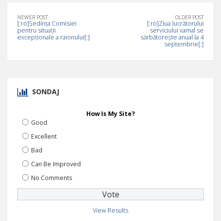
NEWER POST
OLDER POST
[:ro]Ședința Comisiei
[:ro]Ziua lucrătorului
pentru situații
serviciului vamal se
excepționale a raionului[:]
sărbătorește anual la 4
septembrie[:]
SONDAJ
How Is My Site?
Good
Excellent
Bad
Can Be Improved
No Comments
View Results