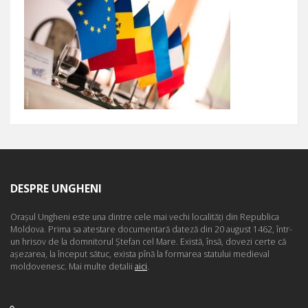
DESPRE UNGHENI
Oraşul Ungheni este una dintre cele mai vechi localităţi din Republica
Moldova. Prima sa atestare documentară dateză din 20 august 1462, într-
un hrisov de la domnitorul Ştefan cel Mare. Există, însă, dovezi certe că
aşezarea, la început sătuc, exista pînă la formarea statului medieval
moldovenesc. Mai multe detalii
aici
.