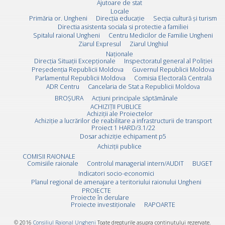
Ajutoare de stat
Locale
Primăria or. Ungheni
Direcția educație
Secția cultură și turism
Directia asistenta sociala si protectie a familiei
Spitalul raional Ungheni
Centru Medicilor de Familie Ungheni
Ziarul Expresul
Ziarul Unghiul
Naționale
Direcţia Situaţii Excepţionale
Inspectoratul general al Poliției
Preşedenţia Republicii Moldova
Guvernul Republicii Moldova
Parlamentul Republicii Moldova
Comisia Electorală Centrală
ADR Centru
Cancelaria de Stat a Republicii Moldova
BROȘURA
Acţiuni principale săptămânale
ACHIZIȚII PUBLICE
Achiziții ale Proiectelor
Achiziție a lucrărilor de reabilitare a infrastructurii de transport
Proiect 1 HARD/3.1/22
Dosar achiziție echipament p5
Achiziții publice
COMISII RAIONALE
Comisiile raionale
Controlul managerial intern/AUDIT
BUGET
Indicatori socio-economici
Planul regional de amenajare a teritoriului raionului Ungheni
PROIECTE
Proiecte în derulare
Proiecte investiționale
RAPOARTE
© 2016
Consiliul Raional Ungheni
Toate drepturile asupra continutului rezervate.