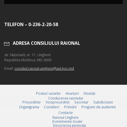
TELEFON – 0-236-2-20-58
ADRESA CONSILIULUI RAIONAL
str. Naţională, nr. 11, Ungheni
Republica Moldova, MD-3600
Email:
consiliul.raional-ungheni@apl.gov.md
Posturi vacante
Anunțuri
Noutăți
Conducerea raionului
Preşedinte
Vicepreşedinţi
Secretar
Subdiviziuni
Organigrama
Consilieri
Primării
Program de audiente
Contacte
Raionul Ungheni
Evenimente locale
Descrierea generala