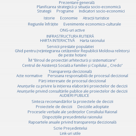
Prezentare generală
Planificarea strategică și situația socio-economică
Strategii
Programe
Indicatori socio-economici
Istorie
Economie
Atracții turistice
Regiunile înfrățite
Evenimente economico-culturale
ONG-uri active
INFRASTRUCTURA RUTIERĂ
HARTA INTERACTIVĂ
Harta raionului
Servicii prestate populatiei
Ghid pentru (re)integrarea cetățenilor Republicii Moldova reîntorși
de peste hotare
ÎM ”Biroul de proiectări arhitectură și sistematizare”
Centrul de Asistență Socială a Familiei și Copilului ,, Credo”
Transparența decizională
Acte normative
Persoana responsabilă de procesul decizional
Părți interesate de procesul decizional
Anunțurile cu privire la inițierea elaborării proiectelor de decizii
Anunțurile privind consultările publice ale proiectelor de decizii
AUDIERI PUBLICE
Sinteza recomandărilor la proiectele de decizii
Proiectele de decizii
Deciziile adoptate
Procesele verbale ale ședințelor Consiliului Raional
Dispozițiile președintelui raionului
Rapoartele anuale privind transparența decizională
Scrie Preşedintelui
Link-uri utile