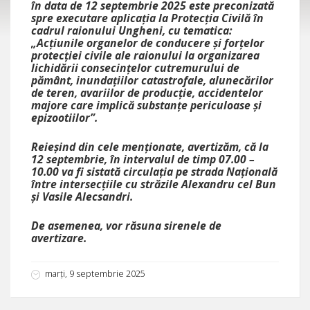
în data de 12 septembrie 2025 este preconizată
spre executare aplicaţia la Protecţia Civilă în
cadrul raionului Ungheni, cu tematica:
„Acțiunile organelor de conducere și forțelor
protecției civile ale raionului la organizarea
lichidării consecințelor cutremurului de
pământ, inundațiilor catastrofale, alunecărilor
de teren, avariilor de producție, accidentelor
majore care implică substanțe periculoase și
epizootiilor”.
Reieșind din cele menționate, avertizăm, că la
12 septembrie, în intervalul de timp 07.00 –
10.00 va fi sistată circulația pe strada Națională
între intersecțiile cu străzile Alexandru cel Bun
și Vasile Alecsandri.
De asemenea, vor răsuna sirenele de
avertizare.
marți, 9 septembrie 2025