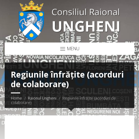
MENU
Regiunile înfrățite (acorduri
de colaborare)
Home
Raionul Ungheni
Regiunile înfrățite (acorduri de
colaborare)