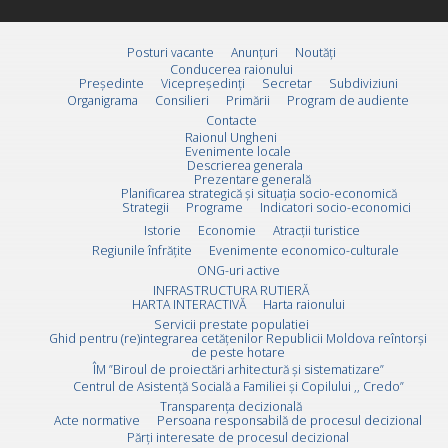
Posturi vacante
Anunțuri
Noutăți
Conducerea raionului
Preşedinte
Vicepreşedinţi
Secretar
Subdiviziuni
Organigrama
Consilieri
Primării
Program de audiente
Contacte
Raionul Ungheni
Evenimente locale
Descrierea generala
Prezentare generală
Planificarea strategică și situația socio-economică
Strategii
Programe
Indicatori socio-economici
Istorie
Economie
Atracții turistice
Regiunile înfrățite
Evenimente economico-culturale
ONG-uri active
INFRASTRUCTURA RUTIERĂ
HARTA INTERACTIVĂ
Harta raionului
Servicii prestate populatiei
Ghid pentru (re)integrarea cetățenilor Republicii Moldova reîntorși
de peste hotare
ÎM ”Biroul de proiectări arhitectură și sistematizare”
Centrul de Asistență Socială a Familiei și Copilului ,, Credo”
Transparența decizională
Acte normative
Persoana responsabilă de procesul decizional
Părți interesate de procesul decizional