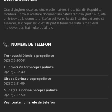
Oraşul Ungheni este una dintre cele mai vechi localităţi din Republica
Moldova. Prima sa atestare documentară dateză din 20 august 1462, într-
un hrisov de la domnitorul Ştefan cel Mare. Există, însă, dovezi certe că
aşezarea, la început sătuc, exista pînă la formarea statului medieval
moldovenesc. Mai multe detalii
aici
.
NUMERE DE TELEFON
Ternovschi Dionisie președinte
0 (236) 2-20-58
Filipovici Victor vicepreședinte
0 (236) 2-22-40
Gîrbea Dorina vicepreședinte
0 (236) 2-21-09
Slupețcaia Corina, vicepreședinte
0 (236) 2-27-50
Vezi toate numerele de telefon