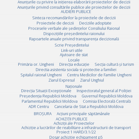
Anunțurile cu privire la inițierea elaborării proiectelor de decizii
Anunțurile privind consultările publice ale proiectelor de decizii
AUDIERI PUBLICE
Sinteza recomandărilor la proiectele de decizii
Proiectele de decizii
Deciziile adoptate
Procesele verbale ale ședințelor Consiliului Raional
Dispozițiile președintelui raionului
Rapoartele anuale privind transparența decizională
Scrie Preşedintelui
Link-uri utile
Ajutoare de stat
Locale
Primăria or. Ungheni
Direcția educație
Secția cultură și turism
Directia asistenta sociala si protectie a familiei
Spitalul raional Ungheni
Centru Medicilor de Familie Ungheni
Ziarul Expresul
Ziarul Unghiul
Naționale
Direcţia Situaţii Excepţionale
Inspectoratul general al Poliției
Preşedenţia Republicii Moldova
Guvernul Republicii Moldova
Parlamentul Republicii Moldova
Comisia Electorală Centrală
ADR Centru
Cancelaria de Stat a Republicii Moldova
BROȘURA
Acţiuni principale săptămânale
ACHIZIȚII PUBLICE
Achiziții ale Proiectelor
Achiziție a lucrărilor de reabilitare a infrastructurii de transport
Proiect 1 HARD/3.1/22
Dosar achiziție echipament p5