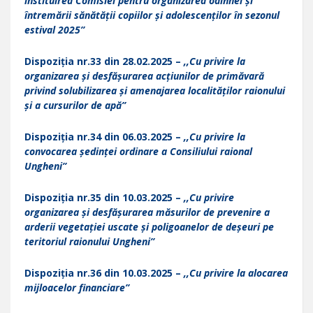
instituirea Comisiei pentru organizarea odihnei și
întremării sănătății copiilor și adolescenților în sezonul
estival 2025”
Dispoziția nr.33 din 28.02.2025 –
,,Cu privire la
organizarea și desfășurarea acțiunilor de primăvară
privind solubilizarea și amenajarea localităților raionului
și a cursurilor de apă”
Dispoziția nr.34 din 06.03.2025 –
,,Cu privire la
convocarea ședinței ordinare a Consiliului raional
Ungheni”
Dispoziția nr.35 din 10.03.2025 –
,,Cu privire
organizarea și desfășurarea măsurilor de prevenire a
arderii vegetației uscate și poligoanelor de deșeuri pe
teritoriul raionului Ungheni”
Dispoziția nr.36 din 10.03.2025 –
,,Cu privire la alocarea
mijloacelor financiare”