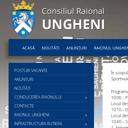
ACASĂ
NOUTĂȚI
ANUNȚURI
RAIONUL UNGHE
POSTURI VACANTE
În scopul
Sportivul
ANUNȚURI
NOUTĂȚI
Programu
CONDUCEREA RAIONULUI
10:00 – Pa
Locul des
CONTACTE
10:10 – D
RAIONUL UNGHENI
Locul des
10:40 – S
INFRASTRUCTURA RUTIERĂ
1. Armwes