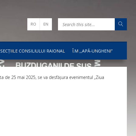
RO
EN
I SECȚIILE CONSILIULUI RAIONAL
Î.M ,,APĂ-UNGHENI”
 data de 25 mai 2025, se va desfășura evenimentul „Ziua