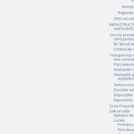
Atracții
Regiunile 
ONG-uri act
INFRASTRUCT
HARTA INTE
Servicii prest
Ghid pentru
ÎM ”Biroul d
Centrul de A
Transparența 
Acte normat
Părți inter
Anunțurile c
Anunțurile p
AUDIERI 
Sinteza rec
Deciziile a
Dispozițiile
Rapoartele 
Scrie Preşedi
Link-uri utile
Ajutoare de 
Locale
Primăria 
Directia a