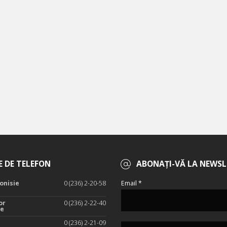
 DE TELEFON
ABONAȚI-VĂ LA NEWSL
onisie
0 (236) 2-20-58
Email *
or
0 (236) 2-22-40
te
0 (236) 2-21-09