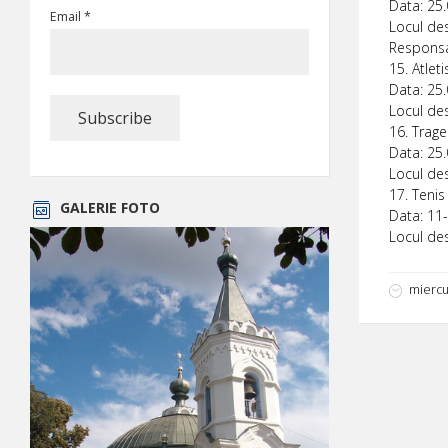
Data: 25.
Email *
Locul des
Responsab
15. Atlet
Data: 25.
Locul des
16. Trage
Data: 25.
Locul des
17. Teni
GALERIE FOTO
Data: 11-
Locul des
miercu