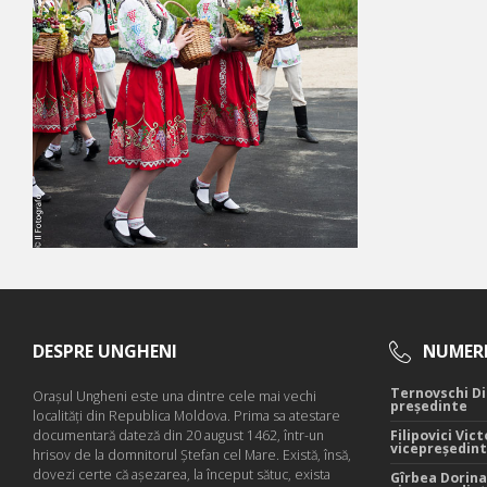
DESPRE UNGHENI
NUMERE
Ternovschi Di
Oraşul Ungheni este una dintre cele mai vechi
președinte
localităţi din Republica Moldova. Prima sa atestare
documentară dateză din 20 august 1462, într-un
Filipovici Vict
vicepreședin
hrisov de la domnitorul Ştefan cel Mare. Există, însă,
dovezi certe că aşezarea, la început sătuc, exista
Gîrbea Dorina