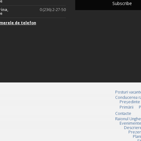
te
rina,
0 (236) 2-27-50
te
merele de telefon
Posturi vacant
Conducerea ra
Preşedinte
Primării
P
Contacte
Raionul Unghe
Evenimente
Descrier
Prezen
Plan
St