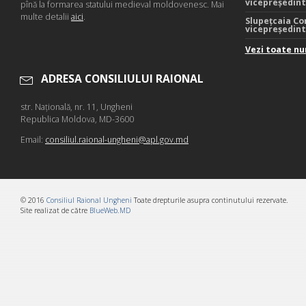
vicepreședin
pînă la formarea statului medieval moldovenesc. Mai
multe detalii
aici
.
Slupețcaia Co
vicepreședin
Vezi toate nu
ADRESA CONSILIULUI RAIONAL
str. Naţională, nr. 11, Ungheni
Republica Moldova, MD-3600
Email:
consiliul.raional-ungheni@apl.gov.md
© 2016
Consiliul Raional Ungheni
Toate drepturile asupra continutului rezervate.
Site realizat de către
BlueWeb.MD