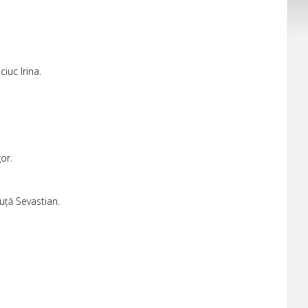
iuc Irina.
or.
uță Sevastian.