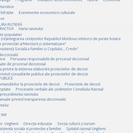
 turistice
înfrățite
Evenimente economico-culturale
ive
URA RUTIERĂ
RACTIVĂ
Harta raionului
ate populatiei
 (re)integrarea cetățenilor Republicii Moldova reîntorși de peste hotare
e proiectări arhitectură și sistematizare”
sistență Socială a Familiei și Copilului ,, Credo”
decizională
ive
Persoana responsabilă de procesul decizional
esate de procesul decizional
u privire la inițierea elaborării proiectelor de decizii
rivind consultările publice ale proiectelor de decizii
PUBLICE
omandărilor la proiectele de decizii
Proiectele de decizii
doptate
Procesele verbale ale ședințelor Consiliului Raional
 președintelui raionului
anuale privind transparența decizională
ntelui
stat
or. Ungheni
Direcția educație
Secția cultură și turism
sistenta sociala si protectie a familiei
Spitalul raional Ungheni