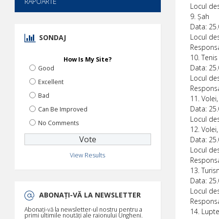
RAPOARTE
Locul des
9. Șah
Data: 25.
Locul des
SONDAJ
Responsab
10. Teni
How Is My Site?
Data: 25.
Good
Locul des
Excellent
Responsab
Bad
11. Volei
Data: 25.
Can Be Improved
Locul des
No Comments
12. Volei,
Data: 25.
Locul des
View Results
Responsa
13. Turis
Data: 25.
Locul des
ABONAȚI-VĂ LA NEWSLETTER
Responsa
Abonați-vă la newsletter-ul nostru pentru a
14. Lupte
primi ultimile noutăți ale raionului Ungheni.