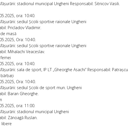
fășurării: stadionul municipal Ungheni Responsabil: Sitnicov Vasili.
05.2025, ora: 10:40.
fășurării: sediul Școlii sportive raionale Ungheni
il: Pricladov Vladimir.
s de masă
05.2025, Ora: 10:40.
fășurării: sediul Școlii sportive raionale Ungheni
il: Mihalachi Veaceslav.
, femei
05.2025, ora: 10:40.
fășurării: sala de sport, IP LT „Gheorghe Asachi” Responsabil: Patrașcu
 bărbați
05.2025, Ora: 10:40.
fășurării: sediul Școlii de sport mun. Ungheni
bil: Baran Gheorghe.
m
05.2025, ora: 11:00.
fășurării: stadionul municipal Ungheni
bil: Zănoagă Ruslan.
 libere