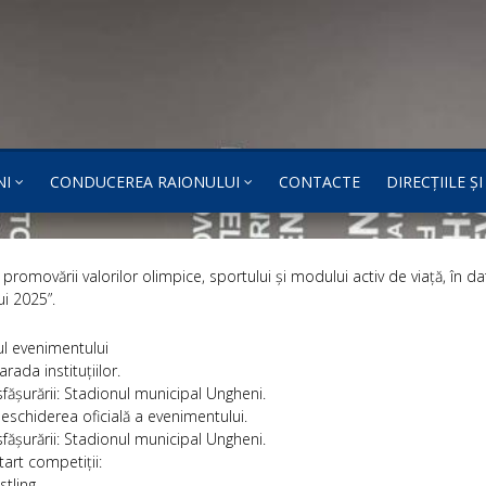
NI
CONDUCEREA RAIONULUI
CONTACTE
DIRECȚIILE Ș
 promovării valorilor olimpice, sportului și modului activ de viață, în
ui 2025”.
l evenimentului
rada instituțiilor.
fășurării: Stadionul municipal Ungheni.
eschiderea oficială a evenimentului.
fășurării: Stadionul municipal Ungheni.
tart competiții:
tling