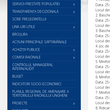
SERVICII PRESTATE POPULATIEI
Data: 25.
Locul des
TRANSPARENȚA DECIZIONALĂ
2. Basche
SCRIE PREŞEDINTELUI
Data: 25.
Locul des
LINK-URI UTILE
3. Basche
BROȘURA
Data: 25.
Locul des
ACŢIUNI PRINCIPALE SĂPTĂMÂNALE
4. Joc d
ACHIZIȚII PUBLICE
Data: 25.
Locul des
COMISII RAIONALE
5. Minifo
CONTROLUL MANAGERIAL
Data: 25.
INTERN/AUDIT
Locul des
BUGET
6. Minifo
Data: 25.
INDICATORI SOCIO-ECONOMICI
Locul des
PLANUL REGIONAL DE AMENAJARE A
7. Minifo
TERITORIULUI RAIONULUI UNGHENI
Data: 25.
Locul des
PROIECTE
8. Ridica