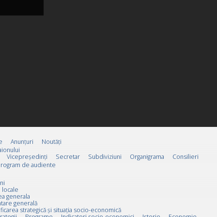
e
Anunțuri
Noutăți
ionului
Vicepreşedinţi
Secretar
Subdiviziuni
Organigrama
Consilieri
rogram de audiente
ni
 locale
ea generala
tare generală
ificarea strategică și situația socio-economică
rategii
Programe
Indicatori socio-economici
Istorie
Economie