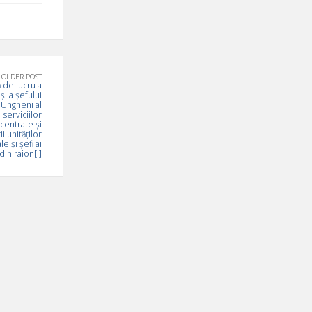
OLDER POST
 de lucru a
și a şefului
l Ungheni al
 serviciilor
entrate și
i unităților
e și șefi ai
 din raion[:]