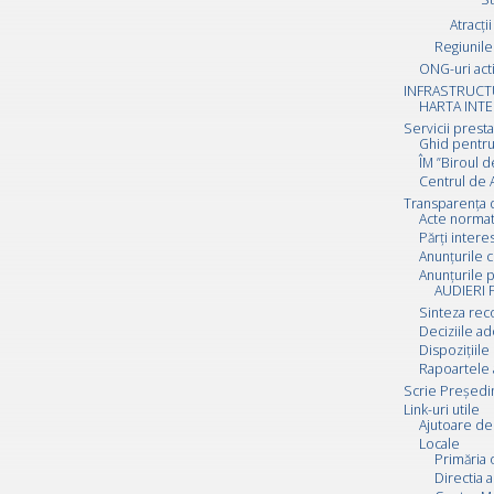
Atracții
Regiunile 
ONG-uri act
INFRASTRUCT
HARTA INTE
Servicii prest
Ghid pentru
ÎM ”Biroul d
Centrul de A
Transparența 
Acte normat
Părți inter
Anunțurile c
Anunțurile p
AUDIERI 
Sinteza rec
Deciziile a
Dispozițiile
Rapoartele 
Scrie Preşedi
Link-uri utile
Ajutoare de 
Locale
Primăria 
Directia a