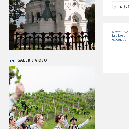
marți,
NEWER POS
[:ro]Ședin
excepționa
GALERIE VIDEO