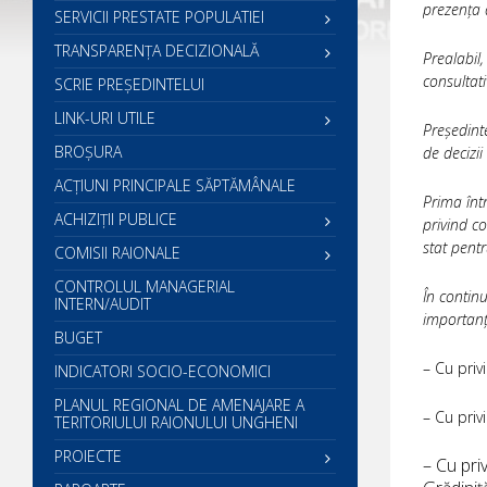
prezența a
SERVICII PRESTATE POPULATIEI
TRANSPARENȚA DECIZIONALĂ
Prealabil,
consultati
SCRIE PREŞEDINTELUI
LINK-URI UTILE
Președinte
BROȘURA
de decizii
ACŢIUNI PRINCIPALE SĂPTĂMÂNALE
Prima într
ACHIZIȚII PUBLICE
privind c
stat pent
COMISII RAIONALE
CONTROLUL MANAGERIAL
În contin
INTERN/AUDIT
importanț
BUGET
– Cu priv
INDICATORI SOCIO-ECONOMICI
PLANUL REGIONAL DE AMENAJARE A
– Cu priv
TERITORIULUI RAIONULUI UNGHENI
PROIECTE
– Cu pri