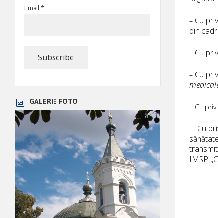
Email *
Cu priv
–
din cadr
Cu priv
–
Cu pri
–
medical
GALERIE FOTO
– Cu privi
– Cu priv
sănătate
transmit
IMSP ,,C