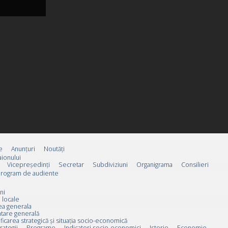
e
Anunțuri
Noutăți
ionului
Vicepreşedinţi
Secretar
Subdiviziuni
Organigrama
Consilieri
rogram de audiente
ni
 locale
ea generala
tare generală
ificarea strategică și situația socio-economică
rategii
Programe
Indicatori socio-economici
Istorie
Economie