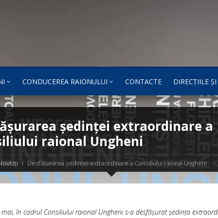
NI
CONDUCEREA RAIONULUI
CONTACTE
DIRECȚIILE Ș
ășurarea ședinței extraordinare a
iliului raional Ungheni
Noutăți
Desfășurarea ședinței extraordinare a Consiliului raional Ungheni
 mai, în cadrul Consiliului raional Ungheni s-a desfășurat ședința extraord