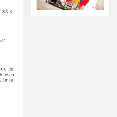
 public
ilor
rului de
ldova și
estiunea