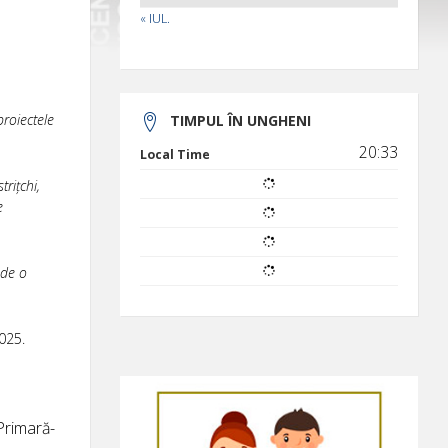
« IUL.
roiectele
TIMPUL ÎN UNGHENI
20:33
Local Time
trițchi,
e
 de o
2025.
 Primară-