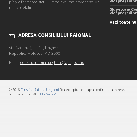
vicepreședin
pînă la formarea statului medieval moldovenesc. Mai
multe detalii
aici
.
Slupețcaia Co
vicepreședin
Vezi toate nu
ADRESA CONSILIULUI RAIONAL
str. Naţională, nr. 11, Ungheni
Republica Moldova, MD-3600
Email:
consiliul.raional-ungheni@apl.gov.md
© 2016
Consiliul Raional Ungheni
Toate drepturile asupra continutului rezervate.
Site realizat de către
BlueWeb.MD