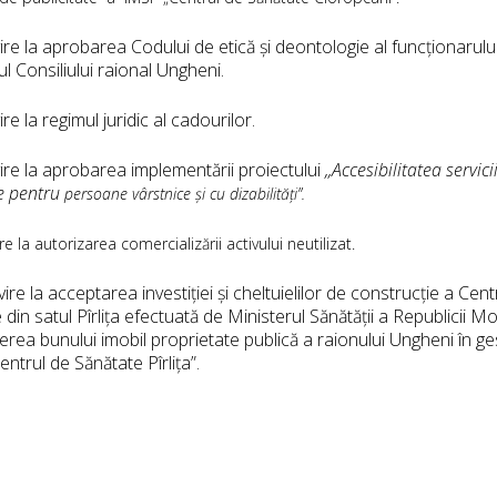
ire la aprobarea Codului de etică și deontologie al funcționarului
ul Consiliului raional Ungheni.
ire la regimul juridic al cadourilor.
vire la aprobarea implementării proiectului
,,Accesibilitatea servici
e pentru
persoane vârstnice și cu dizabilități”.
re la autorizarea comercializării activului neutilizat.
ire la acceptarea investiției și cheltuielilor de construcție a Cent
 din satul Pîrlița efectuată de Ministerul Sănătății a Republicii Mo
erea bunului imobil proprietate publică a raionului Ungheni în g
entrul de Sănătate Pîrlița”.