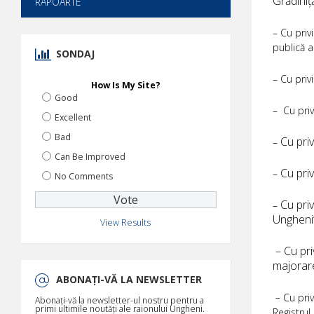
Grădini
RAPOARTE
– Cu priv
publică a
SONDAJ
– Cu priv
How Is My Site?
Good
– Cu priv
Excellent
Bad
Cu priv
–
Can Be Improved
Cu pri
–
No Comments
Cu pri
–
Ungheni”
View Results
– Cu pri
majo
ABONAȚI-VĂ LA NEWSLETTER
–
Cu priv
Abonați-vă la newsletter-ul nostru pentru a
primi ultimile noutăți ale raionului Ungheni.
Registrul