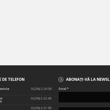
 DE TELEFON
ABONAȚI-VĂ LA NEWSL
onisie
0 (236) 2-20-58
Email *
or
0 (236) 2-22-40
te
0 (236) 2-21-09