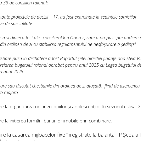
 33 de consilieri raionali.
 toate proiectele de decizii – 17, au fost examinate la ședințele comisiilor
ve de specialitate.
 a ședinței a fost ales consilierul Ion Oboroc
, care a propus spre audiere p
 din ordinea de zi cu stabilirea regulamentului de desfășurare a ședinței.
ebare pusă în dezbatere a fost Raportul șefei direcției finanțe dna Stela Bis
orelarea bugetului raional aprobat pentru anul 2025 cu Legea bugetului d
ru anul 2025.
uare sau discutat chestiunile din ordinea de zi atașată, fiind de asemenea
ă majoră.
ire la organizarea odihnei copiilor și adolescenților în sezonul estival 
ire la inițierea formării bunurilor imobile prin combinare.
vire la casarea mijloacelor fixe înregistrate la balanța IP Școala