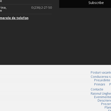
te
rina,
0 (236) 2-27-50
te
merele de telefon
Posturi vacant
Conducerea ra
Preşedinte
Primării
P
Contacte
Raionul Unghe
Evenimente
Descrier
Prezen
Plan
St