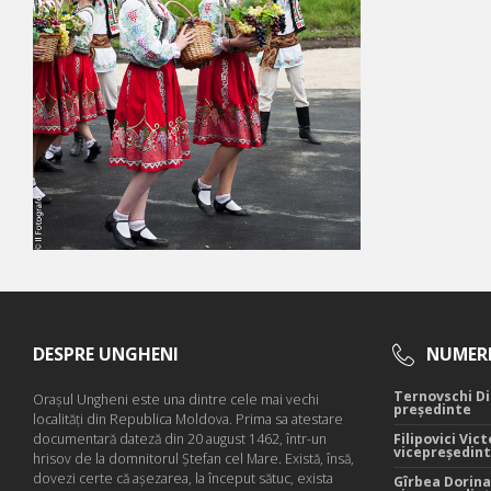
DESPRE UNGHENI
NUMERE
Ternovschi Di
Oraşul Ungheni este una dintre cele mai vechi
președinte
localităţi din Republica Moldova. Prima sa atestare
documentară dateză din 20 august 1462, într-un
Filipovici Vict
vicepreședin
hrisov de la domnitorul Ştefan cel Mare. Există, însă,
dovezi certe că aşezarea, la început sătuc, exista
Gîrbea Dorina