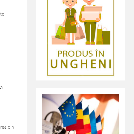
ate
al
erea din