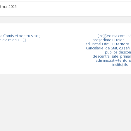
 6 mai 2025
T
ța Comisiei pentru situații
[:ro]Ședinţa comună
le a raionului[:]
președintelui raionului 
adjunct al Oficiului teritoria
Cancelariei de Stat, cu şefii
publice desconc
descentralizate, primari
administrativ-teritorial
instituțiilor