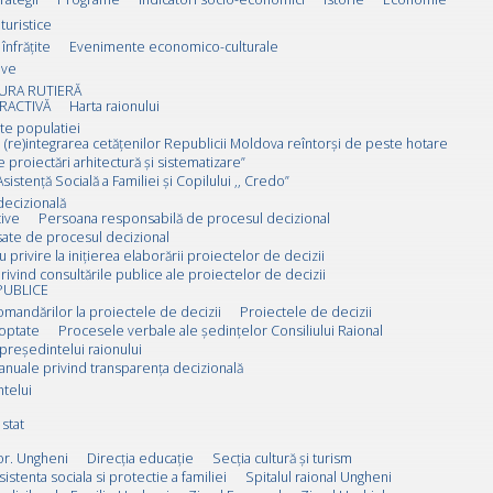
 turistice
înfrățite
Evenimente economico-culturale
ive
URA RUTIERĂ
RACTIVĂ
Harta raionului
ate populatiei
 (re)integrarea cetățenilor Republicii Moldova reîntorși de peste hotare
e proiectări arhitectură și sistematizare”
sistență Socială a Familiei și Copilului ,, Credo”
decizională
ive
Persoana responsabilă de procesul decizional
esate de procesul decizional
u privire la inițierea elaborării proiectelor de decizii
rivind consultările publice ale proiectelor de decizii
PUBLICE
omandărilor la proiectele de decizii
Proiectele de decizii
doptate
Procesele verbale ale ședințelor Consiliului Raional
 președintelui raionului
anuale privind transparența decizională
ntelui
stat
or. Ungheni
Direcția educație
Secția cultură și turism
sistenta sociala si protectie a familiei
Spitalul raional Ungheni