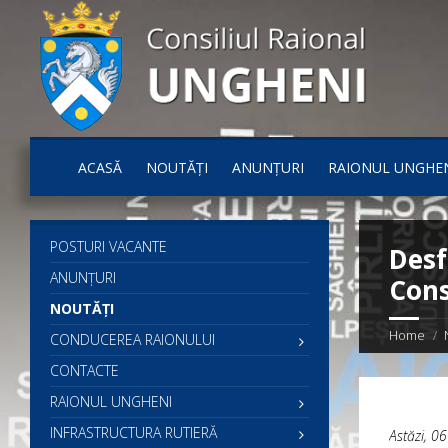
ACASĂ
NOUTĂȚI
ANUNȚURI
RAIONUL UNGHE
POSTURI VACANTE
Desf
ANUNȚURI
Cons
NOUTĂȚI
Home
CONDUCEREA RAIONULUI
CONTACTE
RAIONUL UNGHENI
INFRASTRUCTURA RUTIERĂ
Astăzi, 06