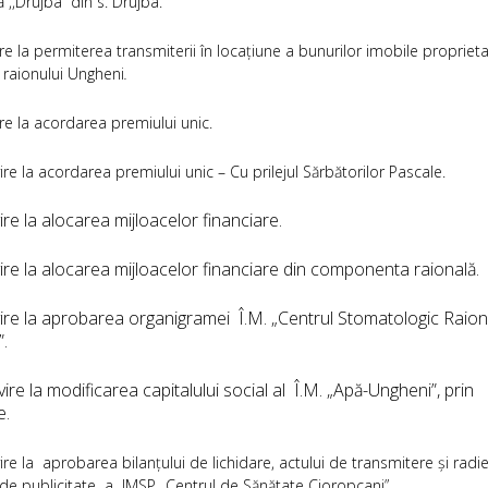
ță
,,Drujba” din s. Drujba.
ire la permiterea transmiterii în locațiune a bunurilor imobile propriet
 raionului Ungheni
.
ire la acordarea premiului unic.
ire la acordarea premiului unic – Cu prilejul Sărbătorilor Pascale.
ire la alocarea mijloacelor financiare.
vire la alocarea mijloacelor financiare din componenta raională.
vire la aprobarea organigramei Î.M. „Centrul Stomatologic Raion
.
vire la modificarea capitalului social al Î.M. „Apă-Ungheni”, prin
rare.
ire la aprobarea bilanțului de lichidare, actului de transmitere și radi
 de publicitate
a IMSP „Centrul de Sănătate Cioropcani”.