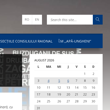
RO
EN
I SECȚIILE CONSILIULUI RAIONAL
Î.M ,,APĂ-UNGHENI”
AUGUST 2026
L
MA
MI
J
V
S
D
1
2
3
4
5
6
7
8
9
10
11
12
13
14
15
16
17
18
19
20
21
22
23
24
25
26
27
28
29
30
inară, cu
31