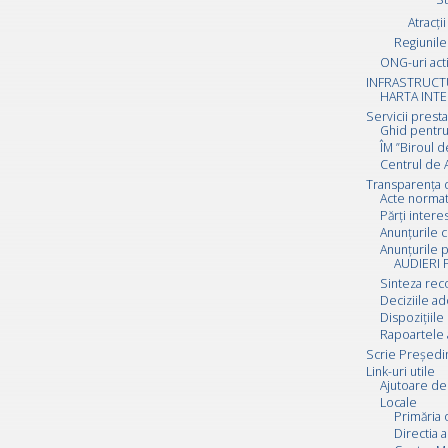
Atracții
Regiunile 
ONG-uri act
INFRASTRUCT
HARTA INTE
Servicii prest
Ghid pentru
ÎM ”Biroul d
Centrul de A
Transparența 
Acte normat
Părți inter
Anunțurile c
Anunțurile p
AUDIERI 
Sinteza rec
Deciziile a
Dispozițiile
Rapoartele 
Scrie Preşedi
Link-uri utile
Ajutoare de 
Locale
Primăria 
Directia a