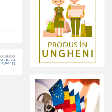
OLDER POST
 ordinare a
 Ungheni[:]