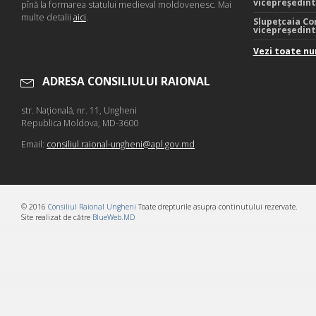
vicepreședin
pînă la formarea statului medieval moldovenesc. Mai
multe detalii
aici
.
Slupețcaia Co
vicepreședin
Vezi toate nu
ADRESA CONSILIULUI RAIONAL
str. Naţională, nr. 11, Ungheni
Republica Moldova, MD-3600
Email:
consiliul.raional-ungheni@apl.gov.md
© 2016
Consiliul Raional Ungheni
Toate drepturile asupra continutului rezervate.
Site realizat de către
BlueWeb.MD