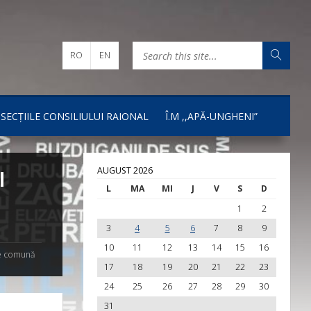
RO
EN
I SECȚIILE CONSILIULUI RAIONAL
Î.M ,,APĂ-UNGHENI”
AUGUST 2026
l
L
MA
MI
J
V
S
D
1
2
3
4
5
6
7
8
9
10
11
12
13
14
15
16
te comună
17
18
19
20
21
22
23
24
25
26
27
28
29
30
31