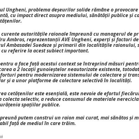
nul Ungheni, problema deșeurilor solide rămâne o provocare
tă, cu impact direct asupra mediului, sănătății publice și cal
etățenilor.
le curente autoritățile raionale împreună cu managerul de pr
ru Ambros, reprezentanții AVE Ungheni, experți și factori de
ul Ambasadei Suedeze și primarii din localitățile raionului, 
 cu referire la acest subiect important.
pentru a face față acestui context se întreprind măsuri pent
carea a 2 locații gunoieștelor neautorizate existente, totoda
forturi pentru modernizarea sistemului de colectare și trans
or și a unor platforme de colectare selectivă în localități.
ea cetățenilor este esențială, este nevoie de efortul fiecăru
 colecta selectiv, a reduce consumul de materiale nereciclab
urățenia spațiilor publice.
preună putem construi un raion mai curat, mai sănătos și m
bil față de mediul în care trăim.
vi