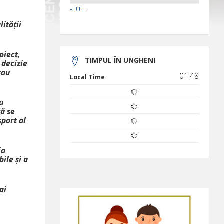
« IUL.
ității
oiect,
TIMPUL ÎN UNGHENI
 decizie
sau
01:48
Local Time
ru
tă se
port al
ia
ile și a
ai