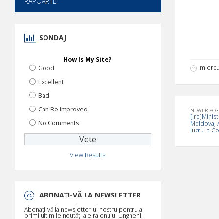
RAPOARTE
SONDAJ
How Is My Site?
miercu
Good
Excellent
Bad
Can Be Improved
NEWER POS
[:ro]Minist
No Comments
Moldova, An
lucru la Co
View Results
ABONAȚI-VĂ LA NEWSLETTER
Abonați-vă la newsletter-ul nostru pentru a
primi ultimile noutăți ale raionului Ungheni.