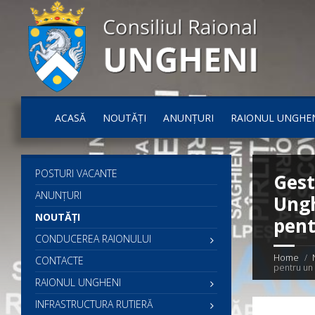
ACASĂ
NOUTĂȚI
ANUNȚURI
RAIONUL UNGHE
POSTURI VACANTE
Gest
ANUNȚURI
Ungh
NOUTĂȚI
pent
CONDUCEREA RAIONULUI
Home
CONTACTE
pentru un
RAIONUL UNGHENI
INFRASTRUCTURA RUTIERĂ