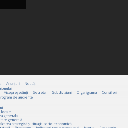
e
Anunțuri
Noutăți
ionului
Vicepreşedinţi
Secretar
Subdiviziuni
Organigrama
Consilieri
rogram de audiente
ni
 locale
ea generala
tare generală
ificarea strategică și situația socio-economică
rategii
Programe
Indicatori socio-economici
Istorie
Economie