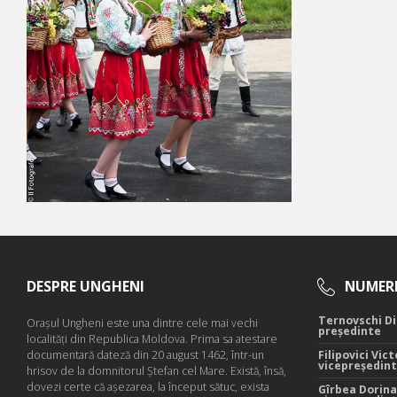
DESPRE UNGHENI
NUMERE
Ternovschi Di
Oraşul Ungheni este una dintre cele mai vechi
președinte
localităţi din Republica Moldova. Prima sa atestare
documentară dateză din 20 august 1462, într-un
Filipovici Vict
vicepreședin
hrisov de la domnitorul Ştefan cel Mare. Există, însă,
dovezi certe că aşezarea, la început sătuc, exista
Gîrbea Dorina