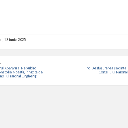
ri, 18 iunie 2025
T
rul Apărării al Republicii
[:ro]Desfășurarea ședinței
atolie Nosatîi, în vizită de
Consiliului Raional
nsiliul raional Ungheni[:]