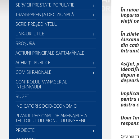
SERVICII PRESTATE POPULATIEI
În raio
TRANSPARENȚA DECIZIONALĂ
importan
vieții c
SCRIE PREŞEDINTELUI
În zile
LINK-URI UTILE
Alexand
BROȘURA
din cadr
întrunit
ACŢIUNI PRINCIPALE SĂPTĂMÂNALE
ACHIZIȚII PUBLICE
Astfel, 
identifi
COMISII RAIONALE
depun e
deșeuril
CONTROLUL MANAGERIAL
INTERN/AUDIT
Implicar
BUGET
pentru a
păstra c
INDICATORI SOCIO-ECONOMICI
PLANUL REGIONAL DE AMENAJARE A
Doar îm
TERITORIULUI RAIONULUI UNGHENI
responsa
PROIECTE
@faniacti