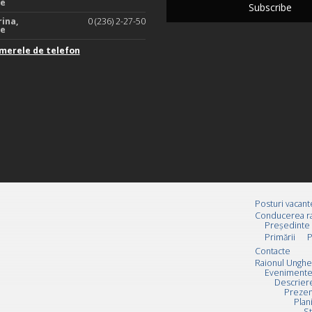
te
rina,
0 (236) 2-27-50
te
merele de telefon
Posturi vacant
Conducerea ra
Preşedinte
Primării
P
Contacte
Raionul Unghe
Evenimente
Descrier
Prezen
Plan
St