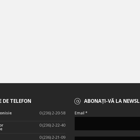
 DE TELEFON
ABONAȚI-VĂ LA NEWSL
onisie
0 (236) 2-20-58
Email *
or
0 (236) 2-22-40
te
0 (236) 2-21-09