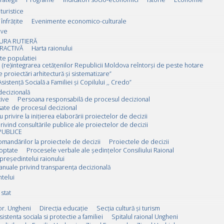
 turistice
înfrățite
Evenimente economico-culturale
ive
URA RUTIERĂ
RACTIVĂ
Harta raionului
ate populatiei
 (re)integrarea cetățenilor Republicii Moldova reîntorși de peste hotare
e proiectări arhitectură și sistematizare”
sistență Socială a Familiei și Copilului ,, Credo”
decizională
ive
Persoana responsabilă de procesul decizional
esate de procesul decizional
u privire la inițierea elaborării proiectelor de decizii
rivind consultările publice ale proiectelor de decizii
PUBLICE
omandărilor la proiectele de decizii
Proiectele de decizii
doptate
Procesele verbale ale ședințelor Consiliului Raional
 președintelui raionului
anuale privind transparența decizională
ntelui
stat
or. Ungheni
Direcția educație
Secția cultură și turism
sistenta sociala si protectie a familiei
Spitalul raional Ungheni