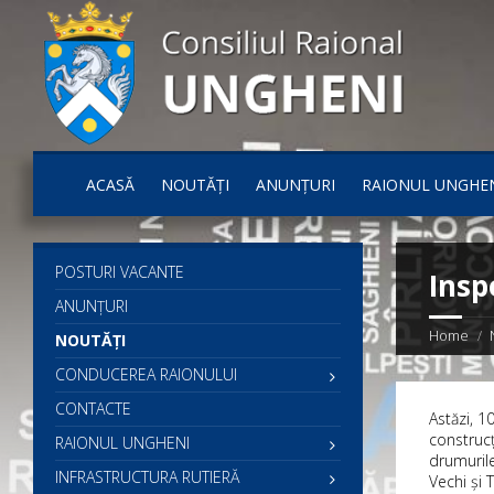
ACASĂ
NOUTĂȚI
ANUNȚURI
RAIONUL UNGHE
POSTURI VACANTE
Insp
ANUNȚURI
Home
NOUTĂȚI
CONDUCEREA RAIONULUI
CONTACTE
Astăzi, 1
construcț
RAIONUL UNGHENI
drumurile
INFRASTRUCTURA RUTIERĂ
Vechi și T