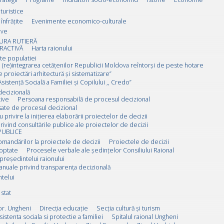
 turistice
înfrățite
Evenimente economico-culturale
ive
URA RUTIERĂ
RACTIVĂ
Harta raionului
ate populatiei
 (re)integrarea cetățenilor Republicii Moldova reîntorși de peste hotare
e proiectări arhitectură și sistematizare”
sistență Socială a Familiei și Copilului ,, Credo”
decizională
ive
Persoana responsabilă de procesul decizional
esate de procesul decizional
u privire la inițierea elaborării proiectelor de decizii
rivind consultările publice ale proiectelor de decizii
PUBLICE
omandărilor la proiectele de decizii
Proiectele de decizii
doptate
Procesele verbale ale ședințelor Consiliului Raional
 președintelui raionului
anuale privind transparența decizională
ntelui
stat
or. Ungheni
Direcția educație
Secția cultură și turism
sistenta sociala si protectie a familiei
Spitalul raional Ungheni