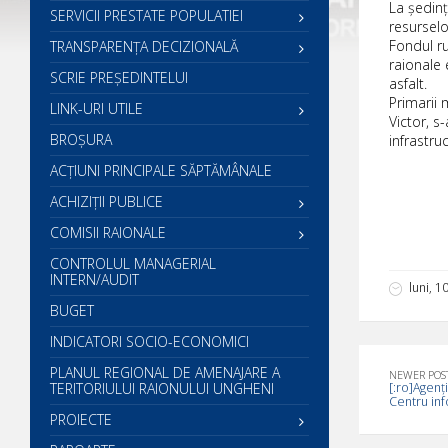
La ședinț
SERVICII PRESTATE POPULATIEI
resurselo
Fondul ru
TRANSPARENȚA DECIZIONALĂ
raionale 
SCRIE PREŞEDINTELUI
asfalt.
Primarii 
LINK-URI UTILE
Victor, s
BROȘURA
infrastruc
ACŢIUNI PRINCIPALE SĂPTĂMÂNALE
ACHIZIȚII PUBLICE
COMISII RAIONALE
CONTROLUL MANAGERIAL
INTERN/AUDIT
luni, 1
BUGET
INDICATORI SOCIO-ECONOMICI
PLANUL REGIONAL DE AMENAJARE A
NEWER POS
TERITORIULUI RAIONULUI UNGHENI
[:ro]Agenț
Centru inf
PROIECTE