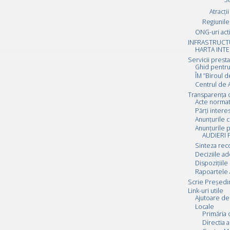
Atracții
Regiunile 
ONG-uri act
INFRASTRUCT
HARTA INTE
Servicii prest
Ghid pentru
ÎM ”Biroul d
Centrul de A
Transparența 
Acte normat
Părți inter
Anunțurile c
Anunțurile p
AUDIERI 
Sinteza rec
Deciziile a
Dispozițiile
Rapoartele 
Scrie Preşedi
Link-uri utile
Ajutoare de 
Locale
Primăria 
Directia a