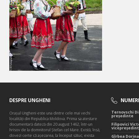
DESPRE UNGHENI
NUMERE
Ternovschi Di
Oraşul Ungheni este una dintre cele mai vechi
președinte
localităţi din Republica Moldova. Prima sa atestare
documentară dateză din 20 august 1462, într-un
Filipovici Vict
vicepreședin
hrisov de la domnitorul Ştefan cel Mare. Există, însă,
dovezi certe că aşezarea, la început sătuc, exista
Gîrbea Dorina