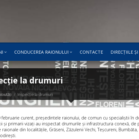
NI
CONDUCEREA RAIONULUI
CONTACTE
DIRECȚIILE Ș
ecție la drumuri
Noutăți
Inspecție la drumuri
0 februarie curent, președintele raionului, de comun cu specialiștii în 
ii și primarii vizați au inspectat drumurile și infrastructura conexă, de 
 raionale din localitățile, Grăseni, Zăzulenii Vechi, Teșcureni, Bumbăta
odireşti.