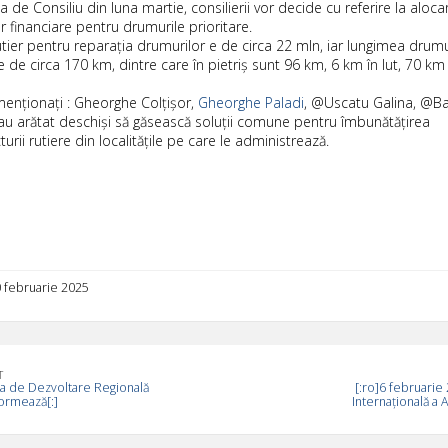
a de Consiliu din luna martie, consilierii vor decide cu referire la aloca
r financiare pentru drumurile prioritare.
tier pentru reparația drumurilor e de circa 22 mln, iar lungimea drumu
e de circa 170 km, dintre care în pietriș sunt 96 km, 6 km în lut, 70 km 
menționați : Gheorghe Colțișor,
Gheorghe Paladi
, @Uscatu Galina, @Ba
-au arătat deschiși să găsească soluții comune pentru îmbunătățirea
turii rutiere din localitățile pe care le administrează.
0 februarie 2025
T
ia de Dezvoltare Regională
[:ro]6 februarie 
ormează[:]
Internațională a A