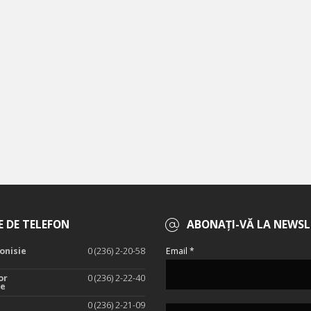
 DE TELEFON
ABONAȚI-VĂ LA NEWSL
onisie
0 (236) 2-20-58
Email *
or
0 (236) 2-22-40
te
0 (236) 2-21-09