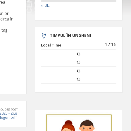
rea
« IUL.
rilor
circa în
ltag
TIMPUL ÎN UNGHENI
12:16
Local Time
OLDER POST
2025 - Ziua
legerilor[:]