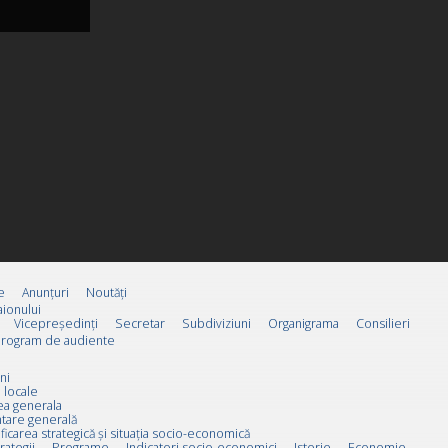
e
Anunțuri
Noutăți
ionului
Vicepreşedinţi
Secretar
Subdiviziuni
Organigrama
Consilieri
rogram de audiente
ni
 locale
ea generala
tare generală
ificarea strategică și situația socio-economică
rategii
Programe
Indicatori socio-economici
Istorie
Economie