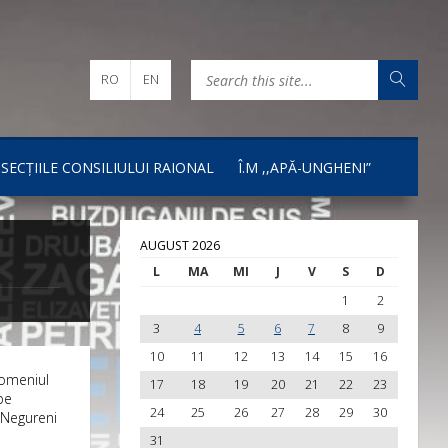
RO
EN
I SECȚIILE CONSILIULUI RAIONAL
Î.M ,,APĂ-UNGHENI”
AUGUST 2026
L
MA
MI
J
V
S
D
1
2
3
4
5
6
7
8
9
10
11
12
13
14
15
16
domeniul
17
18
19
20
21
22
23
pe
24
25
26
27
28
29
30
, Negureni
31