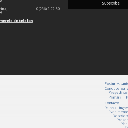
te
rina,
0 (236) 2-27-50
te
merele de telefon
Posturi vacant
Conducerea ra
Preşedinte
Primării
P
Contacte
Raionul Unghe
Evenimente
Descrier
Prezen
Plan
St