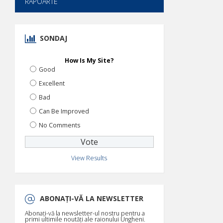
RAPOARTE
SONDAJ
How Is My Site?
Good
Excellent
Bad
Can Be Improved
No Comments
View Results
ABONAȚI-VĂ LA NEWSLETTER
Abonați-vă la newsletter-ul nostru pentru a
primi ultimile noutăți ale raionului Ungheni.