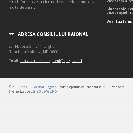
vicepreședin
pînă la formarea statului medieval moldovenesc. Mai
multe detalii
aici
.
Slupețcaia Co
vicepreședin
Vezi toate nu
ADRESA CONSILIULUI RAIONAL
str. Naţională, nr. 11, Ungheni
Republica Moldova, MD-3600
Email:
consiliul.raional-ungheni@apl.gov.md
© 2016
Consiliul Raional Ungheni
Toate drepturile asupra continutului rezervate.
Site realizat de către
BlueWeb.MD