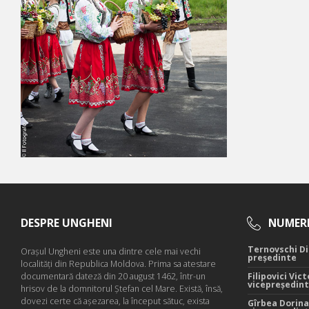
DESPRE UNGHENI
NUMERE
Ternovschi Di
Oraşul Ungheni este una dintre cele mai vechi
președinte
localităţi din Republica Moldova. Prima sa atestare
documentară dateză din 20 august 1462, într-un
Filipovici Vict
vicepreședin
hrisov de la domnitorul Ştefan cel Mare. Există, însă,
dovezi certe că aşezarea, la început sătuc, exista
Gîrbea Dorina