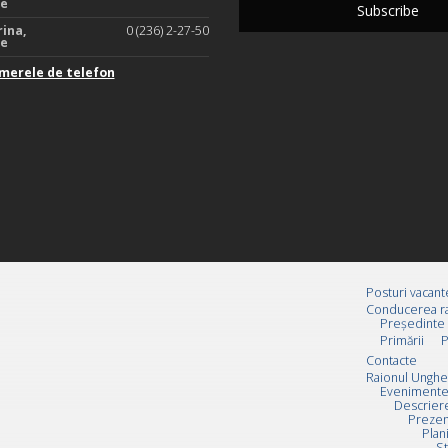
te
rina,
0 (236) 2-27-50
te
merele de telefon
Posturi vacant
Conducerea ra
Preşedinte
Primării
P
Contacte
Raionul Unghe
Evenimente
Descrier
Prezen
Plan
St