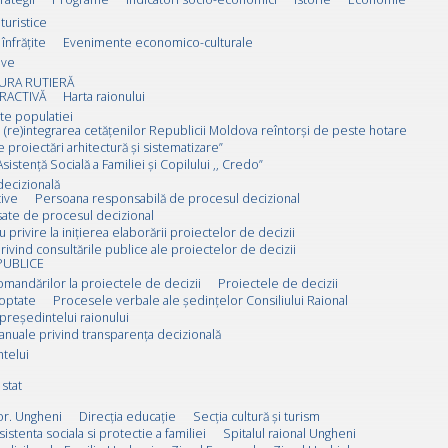
 turistice
înfrățite
Evenimente economico-culturale
ive
URA RUTIERĂ
RACTIVĂ
Harta raionului
ate populatiei
 (re)integrarea cetățenilor Republicii Moldova reîntorși de peste hotare
e proiectări arhitectură și sistematizare”
sistență Socială a Familiei și Copilului ,, Credo”
decizională
ive
Persoana responsabilă de procesul decizional
esate de procesul decizional
u privire la inițierea elaborării proiectelor de decizii
rivind consultările publice ale proiectelor de decizii
PUBLICE
omandărilor la proiectele de decizii
Proiectele de decizii
doptate
Procesele verbale ale ședințelor Consiliului Raional
 președintelui raionului
anuale privind transparența decizională
ntelui
stat
or. Ungheni
Direcția educație
Secția cultură și turism
sistenta sociala si protectie a familiei
Spitalul raional Ungheni