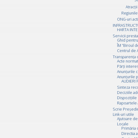
Atracții
Regiunile 
ONG-uri act
INFRASTRUCT
HARTA INTE
Servicii prest
Ghid pentru
ÎM ”Biroul d
Centrul de A
Transparența 
Acte normat
Părți inter
Anunțurile c
Anunțurile p
AUDIERI 
Sinteza rec
Deciziile a
Dispozițiile
Rapoartele 
Scrie Preşedi
Link-uri utile
Ajutoare de 
Locale
Primăria 
Directia a