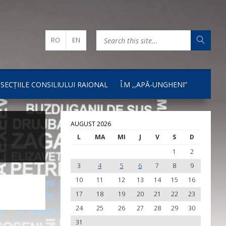
RO
EN
I SECȚIILE CONSILIULUI RAIONAL
Î.M ,,APĂ-UNGHENI”
AUGUST 2026
L
MA
MI
J
V
S
D
1
2
3
4
5
6
7
8
9
10
11
12
13
14
15
16
17
18
19
20
21
22
23
24
25
26
27
28
29
30
31