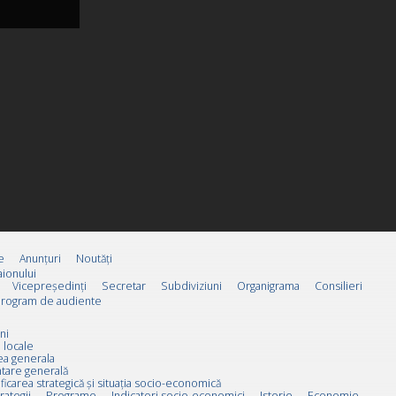
e
Anunțuri
Noutăți
ionului
Vicepreşedinţi
Secretar
Subdiviziuni
Organigrama
Consilieri
rogram de audiente
ni
 locale
ea generala
tare generală
ificarea strategică și situația socio-economică
rategii
Programe
Indicatori socio-economici
Istorie
Economie