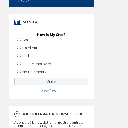
RAPOARTE
SONDAJ
How Is My Site?
Good
Excellent
Bad
Can Be Improved
No Comments
View Results
ABONAȚI-VĂ LA NEWSLETTER
Abonați-vă la newsletter-ul nostru pentru a
primi ultimile noutăți ale raionului Ungheni.