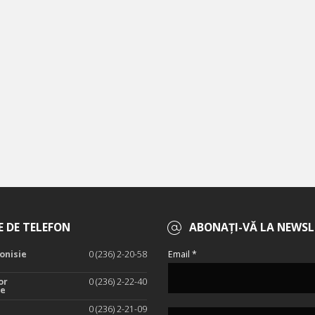
 DE TELEFON
ABONAȚI-VĂ LA NEWSL
onisie
0 (236) 2-20-58
Email *
or
0 (236) 2-22-40
te
0 (236) 2-21-09