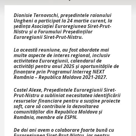
Dionisie Ternovschi, președintele raionului
Ungheni a participat la 24 martie curent, la
ședința Asociației Euroregiunea Siret-Prut-
Nistru și a Forumului Președinților
Euroregiunii Siret-Prut-Nistru.
La această reuniune, au fost abordate mai
multe aspecte de interes regional, inclusiv
activitatea Euroregiunii, calendarul de
activități pentru anul 2025 și oportunitățile de
finanțare prin Programul Interreg NEXT
România – Republica Moldova 2021-2027.
Costel Alexe, Președintele Euroregiunii Siret-
Prut-Nistru a subliniat necesitatea identificării
resurselor financiare pentru a susține proiecte
soft, care să contribuie la dezvoltarea
comunităților din Republica Moldova și
România, membre ale ESPN.
De doi ani avem o colaborare foarte bună cu
Euroregiunea Siret-Prut-Nistru, iar pentru