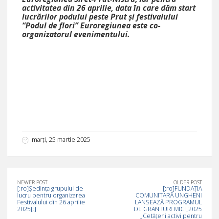
activitatea din 26 aprilie, data în care dăm start
lucrărilor podului peste Prut și festivalului
“Podul de flori” Euroregiunea este co-
organizatorul evenimentului.
marți, 25 martie 2025
NEWER POST
OLDER POST
[:ro]Ședința grupului de
[:ro]FUNDAȚIA
lucru pentru organizarea
COMUNITARĂ UNGHENI
Festivalului din 26 aprilie
LANSEAZĂ PROGRAMUL
2025[:]
DE GRANTURI MICI_2025
„Cetățeni activi pentru