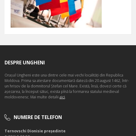
DESPRE UNGHENI
Oraşul Ungheni este una dintre cele mai vechi localităţi din Republica
Moldova. Prima sa atestare documentară dateză din 20 august 1462, într-
un hrisov de la domnitorul Ştefan cel Mare. Există, însă, dovezi certe că
aşezarea, la început sătuc, exista pînă la formarea statului medieval
moldovenesc. Mai multe detalii
aici
.
NUMERE DE TELEFON
Ternovschi Dionisie președinte