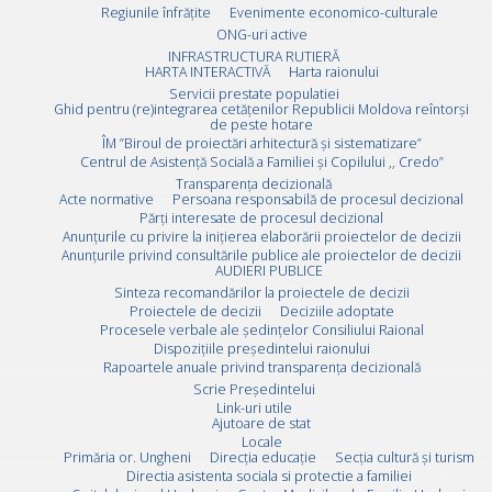
Regiunile înfrățite
Evenimente economico-culturale
ONG-uri active
INFRASTRUCTURA RUTIERĂ
HARTA INTERACTIVĂ
Harta raionului
Servicii prestate populatiei
Ghid pentru (re)integrarea cetățenilor Republicii Moldova reîntorși
de peste hotare
ÎM ”Biroul de proiectări arhitectură și sistematizare”
Centrul de Asistență Socială a Familiei și Copilului ,, Credo”
Transparența decizională
Acte normative
Persoana responsabilă de procesul decizional
Părți interesate de procesul decizional
Anunțurile cu privire la inițierea elaborării proiectelor de decizii
Anunțurile privind consultările publice ale proiectelor de decizii
AUDIERI PUBLICE
Sinteza recomandărilor la proiectele de decizii
Proiectele de decizii
Deciziile adoptate
Procesele verbale ale ședințelor Consiliului Raional
Dispozițiile președintelui raionului
Rapoartele anuale privind transparența decizională
Scrie Preşedintelui
Link-uri utile
Ajutoare de stat
Locale
Primăria or. Ungheni
Direcția educație
Secția cultură și turism
Directia asistenta sociala si protectie a familiei