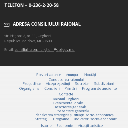
TELEFON – 0-236-2-20-58
ADRESA CONSILIULUI RAIONAL
str. Naţională, nr. 11, Ungheni
Republica Moldova, MD-3600
Email:
consiliul.raional-ungheni@apl.gov.md
Posturi vacante
Anunțuri
Noutăți
Conducerea raionului
Preşedinte
Vicepreşedinţi
Secretar
Subdiviziuni
Organigrama
Consilieri
Primării
Program de audiente
Contacte
Raionul Ungheni
Evenimente locale
Descrierea generala
Prezentare generală
Planificarea strategică și situația socio-economică
Strategii
Programe
Indicatori socio-economici
Istorie
Economie
Atracții turistice