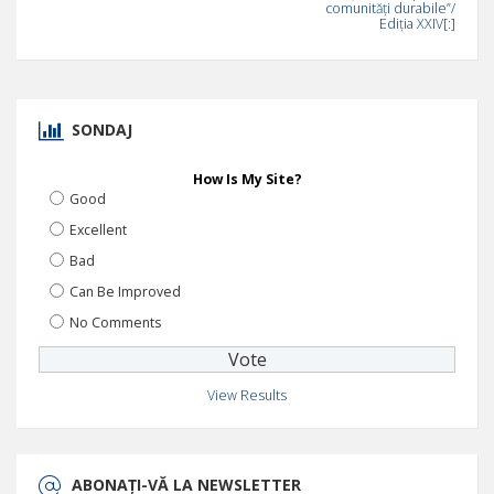
comunități durabile”/
Ediția XXIV[:]
SONDAJ
How Is My Site?
Good
Excellent
Bad
Can Be Improved
No Comments
View Results
ABONAȚI-VĂ LA NEWSLETTER