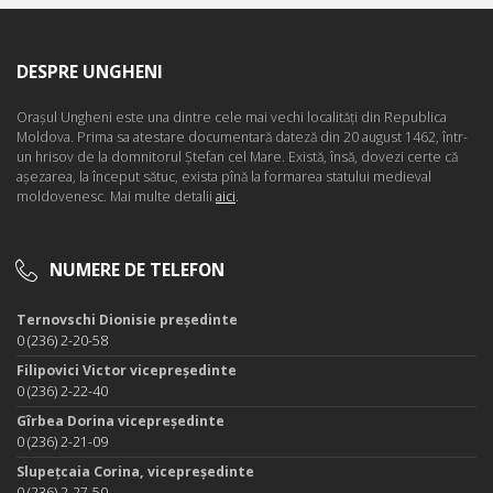
DESPRE UNGHENI
Oraşul Ungheni este una dintre cele mai vechi localităţi din Republica
Moldova. Prima sa atestare documentară dateză din 20 august 1462, într-
un hrisov de la domnitorul Ştefan cel Mare. Există, însă, dovezi certe că
aşezarea, la început sătuc, exista pînă la formarea statului medieval
moldovenesc. Mai multe detalii
aici
.
NUMERE DE TELEFON
Ternovschi Dionisie președinte
0 (236) 2-20-58
Filipovici Victor vicepreședinte
0 (236) 2-22-40
Gîrbea Dorina vicepreședinte
0 (236) 2-21-09
Slupețcaia Corina, vicepreședinte
0 (236) 2-27-50