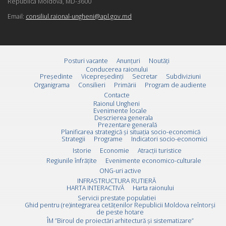
Republica Moldova, MD-3600
Email:
consiliul.raional-ungheni@apl.gov.md
Posturi vacante
Anunțuri
Noutăți
Conducerea raionului
Preşedinte
Vicepreşedinţi
Secretar
Subdiviziuni
Organigrama
Consilieri
Primării
Program de audiente
Contacte
Raionul Ungheni
Evenimente locale
Descrierea generala
Prezentare generală
Planificarea strategică și situația socio-economică
Strategii
Programe
Indicatori socio-economici
Istorie
Economie
Atracții turistice
Regiunile înfrățite
Evenimente economico-culturale
ONG-uri active
INFRASTRUCTURA RUTIERĂ
HARTA INTERACTIVĂ
Harta raionului
Servicii prestate populatiei
Ghid pentru (re)integrarea cetățenilor Republicii Moldova reîntorși
de peste hotare
ÎM ”Biroul de proiectări arhitectură și sistematizare”