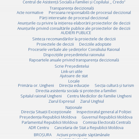
Centrul de Asistență Socială a Familiei și Copilului ,, Credo”
Transparența decizională
Acte normative
Persoana responsabilă de procesul decizional
Părți interesate de procesul decizional
Anunțurile cu privire la inițierea elaborării proiectelor de decizii
Anunțurile privind consultările publice ale proiectelor de decizii
AUDIERI PUBLICE
Sinteza recomandărilor la proiectele de decizii
Proiectele de decizii
Deciziile adoptate
Procesele verbale ale ședințelor Consiliului Raional
Dispozițiile președintelui raionului
Rapoartele anuale privind transparența decizională
Scrie Preşedintelui
Link-uri utile
Ajutoare de stat
Locale
Primăria or. Ungheni
Direcția educație
Secția cultură și turism
Directia asistenta sociala si protectie a familiei
Spitalul raional Ungheni
Centru Medicilor de Familie Ungheni
Ziarul Expresul
Ziarul Unghiul
Naționale
Direcţia Situaţii Excepţionale
Inspectoratul general al Poliției
Preşedenţia Republicii Moldova
Guvernul Republicii Moldova
Parlamentul Republicii Moldova
Comisia Electorală Centrală
ADR Centru
Cancelaria de Stat a Republicii Moldova
BROȘURA
Acţiuni principale săptămânale