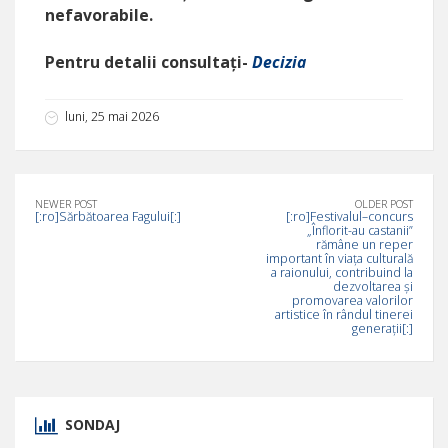
nefavorabile.
Pentru detalii consultați-
Decizia
luni, 25 mai 2026
NEWER POST
OLDER POST
[:ro]Sărbătoarea Fagului[:]
[:ro]Festivalul–concurs
„Înflorit-au castanii”
rămâne un reper
important în viața culturală
a raionului, contribuind la
dezvoltarea și
promovarea valorilor
artistice în rândul tinerei
generații[:]
SONDAJ