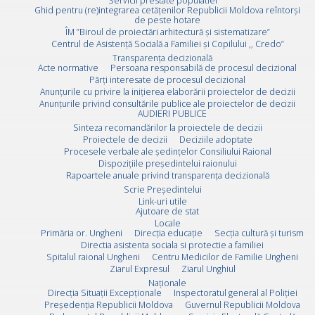
Servicii prestate populatiei
Ghid pentru (re)integrarea cetățenilor Republicii Moldova reîntorși
de peste hotare
ÎM ”Biroul de proiectări arhitectură și sistematizare”
Centrul de Asistență Socială a Familiei și Copilului ,, Credo”
Transparența decizională
Acte normative
Persoana responsabilă de procesul decizional
Părți interesate de procesul decizional
Anunțurile cu privire la inițierea elaborării proiectelor de decizii
Anunțurile privind consultările publice ale proiectelor de decizii
AUDIERI PUBLICE
Sinteza recomandărilor la proiectele de decizii
Proiectele de decizii
Deciziile adoptate
Procesele verbale ale ședințelor Consiliului Raional
Dispozițiile președintelui raionului
Rapoartele anuale privind transparența decizională
Scrie Preşedintelui
Link-uri utile
Ajutoare de stat
Locale
Primăria or. Ungheni
Direcția educație
Secția cultură și turism
Directia asistenta sociala si protectie a familiei
Spitalul raional Ungheni
Centru Medicilor de Familie Ungheni
Ziarul Expresul
Ziarul Unghiul
Naționale
Direcţia Situaţii Excepţionale
Inspectoratul general al Poliției
Preşedenţia Republicii Moldova
Guvernul Republicii Moldova