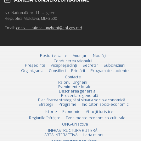
str. Naţională, nr. 11, Ungheni
Republica Moldova, MD-3600
Email:
consiliul.raional-ungheni@apl.gov.md
Posturi vacante
Anunțuri
Noutăți
Conducerea raionului
Preşedinte
Vicepreşedinţi
Secretar
Subdiviziuni
Organigrama
Consilieri
Primării
Program de audiente
Contacte
Raionul Ungheni
Evenimente locale
Descrierea generala
Prezentare generală
Planificarea strategică și situația socio-economică
Strategii
Programe
Indicatori socio-economici
Istorie
Economie
Atracții turistice
Regiunile înfrățite
Evenimente economico-culturale
ONG-uri active
INFRASTRUCTURA RUTIERĂ
HARTA INTERACTIVĂ
Harta raionului