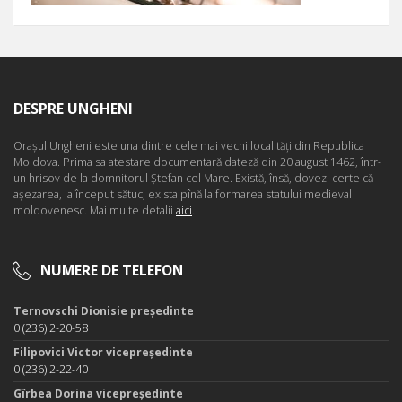
DESPRE UNGHENI
Oraşul Ungheni este una dintre cele mai vechi localităţi din Republica
Moldova. Prima sa atestare documentară dateză din 20 august 1462, într-
un hrisov de la domnitorul Ştefan cel Mare. Există, însă, dovezi certe că
aşezarea, la început sătuc, exista pînă la formarea statului medieval
moldovenesc. Mai multe detalii
aici
.
NUMERE DE TELEFON
Ternovschi Dionisie președinte
0 (236) 2-20-58
Filipovici Victor vicepreședinte
0 (236) 2-22-40
Gîrbea Dorina vicepreședinte