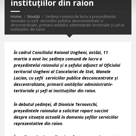
instituțiilor din raion
Home
Noutăți
Ședința comună de lucru a președintelui
raionului cu şefii serviciilor publice desconcentrate și
descentralizate, primarii unităților administrativ-teritoriale și șefi ai
instituțiilor din raion
În cadrul Consiliului Raional Ungheni
, astăzi, 11
martie a avut loc
ședința comună de lucru a
președintelui raionului și a șefului adjunct al Oficiului
teritorial Ungheni al Cancelariei de Stat, Manole
Lucian, cu şefii serviciilor publice desconcentrate și
descentralizate, primarii unităților administrativ-
teritoriale și șefi ai instituțiilor din raion
.
În debutul ședinței, d
l Dionisie Ternovschi
,
președint
ele
raionului a solicitat raport succint
despre situația actuală în domeniu șefilor serviciilor
reprezentative din raion.