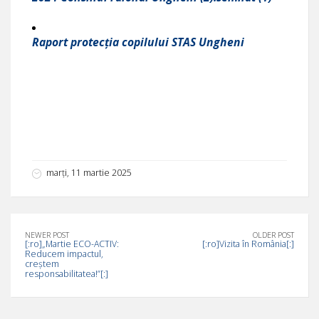
Raport protecția copilului STAS Ungheni
marți, 11 martie 2025
NEWER POST
OLDER POST
[:ro]„Martie ECO-ACTIV:
[:ro]Vizita în România[:]
Reducem impactul,
creștem
responsabilitatea!”[:]