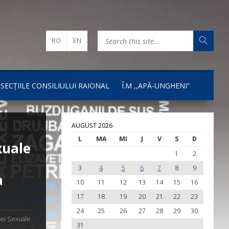
RO
EN
I SECȚIILE CONSILIULUI RAIONAL
Î.M ,,APĂ-UNGHENI”
AUGUST 2026
L
MA
MI
J
V
S
D
xuale
1
2
3
4
5
6
7
8
9
a
10
11
12
13
14
15
16
17
18
19
20
21
22
23
24
25
26
27
28
29
30
ței Sexuale
31