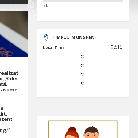
« IUL.
TIMPUL ÎN UNGHENI
08:15
Local Time
realizat
: „3 din
nță.
și asume
la
dit,
 atent
ng.”