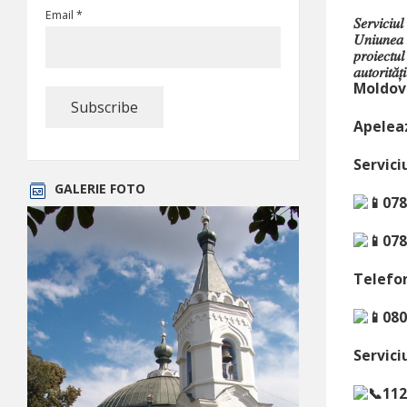
Email *
𝑆𝑒𝑟𝑣𝑖𝑐𝑖𝑢𝑙
𝑈𝑛𝑖𝑢
𝑝𝑟𝑜𝑖𝑒𝑐𝑡𝑢
𝑎𝑢𝑡𝑜𝑟𝑖
Moldov
Apeleaz
Servici
GALERIE FOTO
078
078
Telefon
080
Servici
112