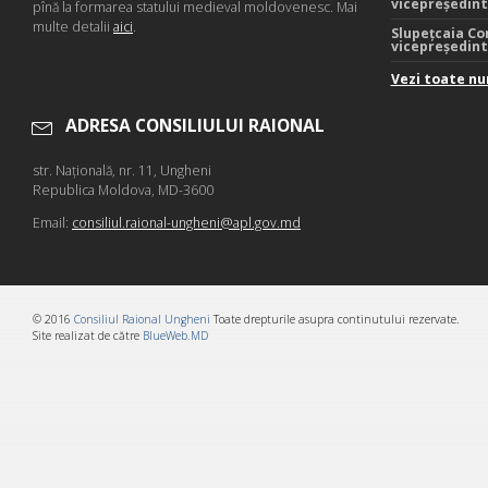
vicepreședin
pînă la formarea statului medieval moldovenesc. Mai
multe detalii
aici
.
Slupețcaia Co
vicepreședin
Vezi toate nu
ADRESA CONSILIULUI RAIONAL
str. Naţională, nr. 11, Ungheni
Republica Moldova, MD-3600
Email:
consiliul.raional-ungheni@apl.gov.md
© 2016
Consiliul Raional Ungheni
Toate drepturile asupra continutului rezervate.
Site realizat de către
BlueWeb.MD