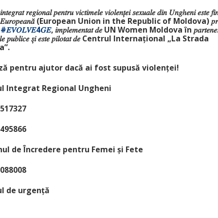
 𝑖𝑛𝑡𝑒𝑔𝑟𝑎𝑡 𝑟𝑒𝑔𝑖𝑜𝑛𝑎𝑙 𝑝𝑒𝑛𝑡𝑟𝑢 𝑣𝑖𝑐𝑡𝑖𝑚𝑒𝑙𝑒 𝑣𝑖𝑜𝑙𝑒𝑛𝑡̦𝑒𝑖 𝑠𝑒𝑥𝑢𝑎𝑙𝑒 𝑑𝑖𝑛 𝑈𝑛𝑔ℎ𝑒𝑛𝑖 𝑒𝑠𝑡𝑒 𝑓𝑖
𝑒𝑎 𝐸𝑢𝑟𝑜𝑝𝑒𝑎𝑛𝑎̆ (European Union in the Republic of Moldova) 𝑝𝑟𝑖

#𝐸𝑉𝑂𝐿𝑉𝐸4𝐺𝐸
, 𝑖𝑚𝑝𝑙𝑒𝑚𝑒𝑛𝑡𝑎𝑡 𝑑𝑒 UN Women Moldova în 𝑝𝑎𝑟𝑡𝑒𝑛𝑒𝑟𝑖
𝑎̆𝑡̦𝑖𝑙𝑒 𝑝𝑢𝑏𝑙𝑖𝑐𝑒 𝑠̦𝑖 𝑒𝑠𝑡𝑒 𝑝𝑖𝑙𝑜𝑡𝑎𝑡 𝑑𝑒 Centrul Internațional „La Strada
a”.
ă pentru ajutor dacă ai fost supusă violenței!
ul Integrat Regional Ungheni
517327
495866
ul de Încredere pentru Femei și Fete
088008
ul de urgență