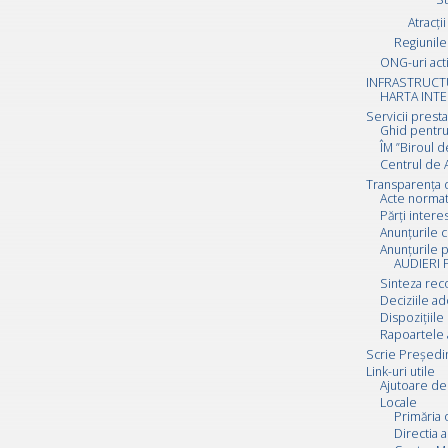
Atracții
Regiunile 
ONG-uri act
INFRASTRUCT
HARTA INTE
Servicii prest
Ghid pentru
ÎM ”Biroul d
Centrul de A
Transparența 
Acte normat
Părți inter
Anunțurile c
Anunțurile p
AUDIERI 
Sinteza rec
Deciziile a
Dispozițiile
Rapoartele 
Scrie Preşedi
Link-uri utile
Ajutoare de 
Locale
Primăria 
Directia a