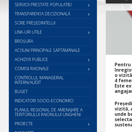
SERVICII PRESTATE POPULATIEI
TRANSPARENȚA DECIZIONALĂ
SCRIE PREŞEDINTELUI
LINK-URI UTILE
BROȘURA
ACŢIUNI PRINCIPALE SĂPTĂMÂNALE
ACHIZIȚII PUBLICE
Pentru 
COMISII RAIONALE
înregis
o vizit
CONTROLUL MANAGERIAL
4 femei
INTERN/AUDIT
Este ex
angaja
BUGET
INDICATORI SOCIO-ECONOMICI
Președi
vizită,
PLANUL REGIONAL DE AMENAJARE A
unde be
TERITORIULUI RAIONULUI UNGHENI
selectaț
PROIECTE
sustena