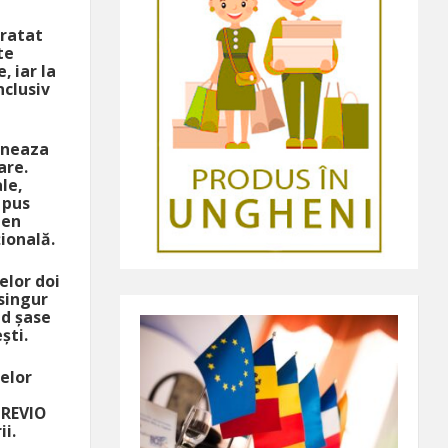
tratat
te
 iar la
nclusiv
doneaza
are.
le,
 pus
men
țională.
elor doi
 singur
nd șase
ști.
elor
GREVIO
ii.