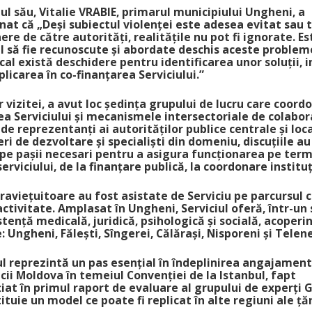
ul său, Vitalie VRABIE, primarul municipiului Ungheni, a
at că „Deși subiectul violenței este adesea evitat sau 
nere de către autorități, realitățile nu pot fi ignorate. Es
l să fie recunoscute și abordate deschis aceste probleme,
ocal există deschidere pentru identificarea unor soluții, i
plicarea în co-finanțarea Serviciului.”
r vizitei, a avut loc ședința grupului de lucru care coor
ea Serviciului și mecanismele intersectoriale de colabor
 de reprezentanți ai autorităților publice centrale și loca
ri de dezvoltare și specialiști din domeniu, discuțiile au
pe pașii necesari pentru a asigura funcționarea pe ter
serviciului, de la finanțare publică, la coordonare institu
raviețuitoare au fost asistate de Serviciu pe parcursul c
activitate. Amplasat în Ungheni, Serviciul oferă, într-un
istență medicală, juridică, psihologică și socială, acoperi
: Ungheni, Fălești, Sîngerei, Călărași, Nisporeni și Telene
ul reprezintă un pas esențial în îndeplinirea angajament
cii Moldova în temeiul Convenției de la Istanbul, fapt
iat în primul raport de evaluare al grupului de experți 
tituie un model ce poate fi replicat în alte regiuni ale țăr