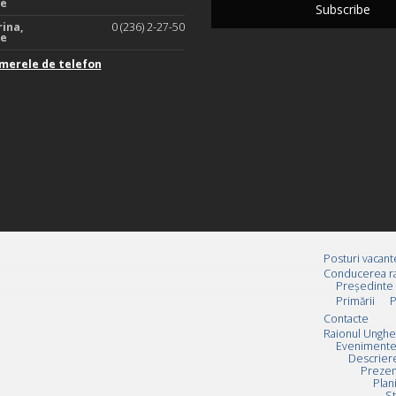
te
rina,
0 (236) 2-27-50
te
merele de telefon
Posturi vacant
Conducerea ra
Preşedinte
Primării
P
Contacte
Raionul Unghe
Evenimente
Descrier
Prezen
Plan
St