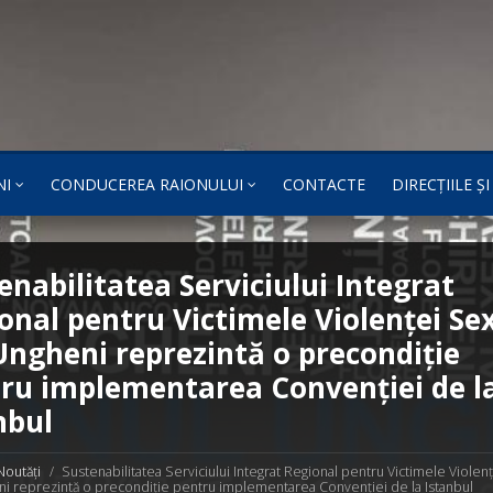
NI
CONDUCEREA RAIONULUI
CONTACTE
DIRECȚIILE Ș
enabilitatea Serviciului Integrat
onal pentru Victimele Violenței Se
Ungheni reprezintă o precondiție
ru implementarea Convenției de l
nbul
Noutăți
Sustenabilitatea Serviciului Integrat Regional pentru Victimele Violen
i reprezintă o precondiție pentru implementarea Convenției de la Istanbul