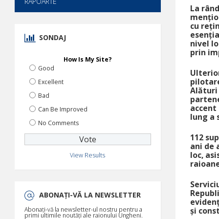
RAPOARTE
La rând
mențion
cu reți
esenția
SONDAJ
nivel l
prin im
How Is My Site?
Good
Ulterio
pilotar
Excellent
Alături
Bad
partene
accent 
Can Be Improved
lung a 
No Comments
112 sup
ani de 
loc, as
View Results
raioane
Servici
Republi
ABONAȚI-VĂ LA NEWSLETTER
evidenț
Abonați-vă la newsletter-ul nostru pentru a
și cons
primi ultimile noutăți ale raionului Ungheni.