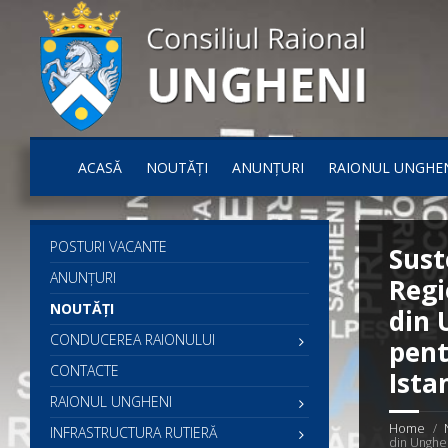
ACASĂ
NOUTĂȚI
ANUNȚURI
RAIONUL UNGHE
POSTURI VACANTE
Sust
ANUNȚURI
Regi
NOUTĂȚI
din 
CONDUCEREA RAIONULUI
pent
CONTACTE
Ista
RAIONUL UNGHENI
Home
INFRASTRUCTURA RUTIERĂ
din Unghen