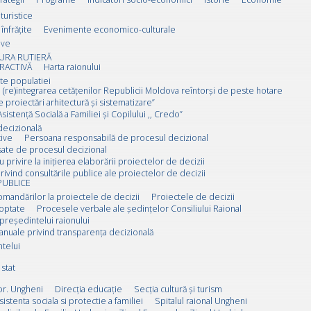
 turistice
înfrățite
Evenimente economico-culturale
ive
URA RUTIERĂ
RACTIVĂ
Harta raionului
ate populatiei
 (re)integrarea cetățenilor Republicii Moldova reîntorși de peste hotare
e proiectări arhitectură și sistematizare”
sistență Socială a Familiei și Copilului ,, Credo”
decizională
ive
Persoana responsabilă de procesul decizional
esate de procesul decizional
u privire la inițierea elaborării proiectelor de decizii
rivind consultările publice ale proiectelor de decizii
PUBLICE
omandărilor la proiectele de decizii
Proiectele de decizii
doptate
Procesele verbale ale ședințelor Consiliului Raional
 președintelui raionului
anuale privind transparența decizională
ntelui
stat
or. Ungheni
Direcția educație
Secția cultură și turism
sistenta sociala si protectie a familiei
Spitalul raional Ungheni