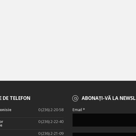
 DE TELEFON
ABONAȚI-VĂ LA NEWSL
onisie
0 (236) 2-20-58
Email *
or
0 (236) 2-22-40
te
0 (236) 2-21-09