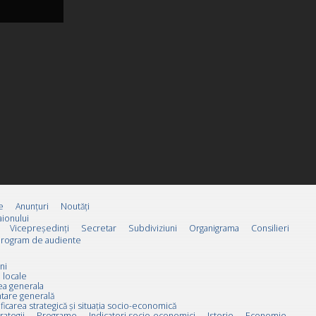
e
Anunțuri
Noutăți
ionului
Vicepreşedinţi
Secretar
Subdiviziuni
Organigrama
Consilieri
rogram de audiente
ni
 locale
ea generala
tare generală
ificarea strategică și situația socio-economică
rategii
Programe
Indicatori socio-economici
Istorie
Economie