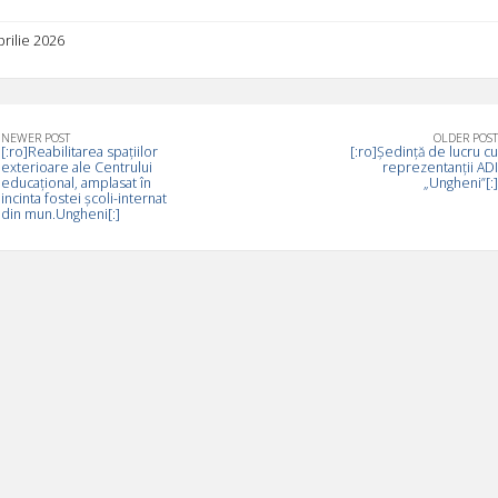
aprilie 2026
NEWER POST
OLDER POST
[:ro]Reabilitarea spațiilor
[:ro]Ședință de lucru cu
exterioare ale Centrului
reprezentanții ADI
educațional, amplasat în
„Ungheni”[:]
incinta fostei școli-internat
din mun.Ungheni[:]