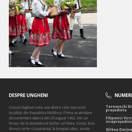
DESPRE UNGHENI
NUMERE
Ternovschi Di
Oraşul Ungheni este una dintre cele mai vechi
președinte
localităţi din Republica Moldova. Prima sa atestare
documentară dateză din 20 august 1462, într-un
Filipovici Vict
vicepreședin
hrisov de la domnitorul Ştefan cel Mare. Există, însă,
dovezi certe că aşezarea, la început sătuc, exista
Gîrbea Dorina