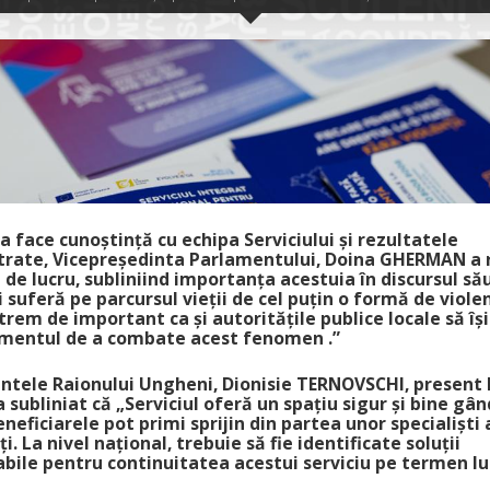
a face cunoștință cu echipa Serviciului și rezultatele
trate, Vicepreședinta Parlamentului, Doina GHERMAN a 
ă de lucru, subliniind importanța acestuia în discursul său
 suferă pe parcursul vieții de cel puțin o formă de viole
trem de important ca și autoritățile publice locale să î
mentul de a combate acest fenomen .”
ntele Raionului Ungheni, Dionisie TERNOVSCHI, present 
 a subliniat că „Serviciul oferă un spațiu sigur și bine gân
neficiarele pot primi sprijin din partea unor specialiști
i. La nivel național, trebuie să fie identificate soluții
bile pentru continuitatea acestui serviciu pe termen lu