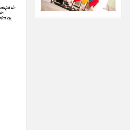
𝑎𝑛𝑡̦𝑎𝑡 𝑑𝑒
𝑛
𝑡 𝑐𝑢