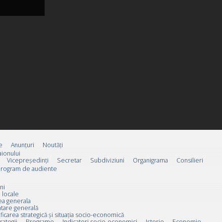
e
Anunțuri
Noutăți
ionului
Vicepreşedinţi
Secretar
Subdiviziuni
Organigrama
Consilieri
rogram de audiente
ni
 locale
ea generala
tare generală
ificarea strategică și situația socio-economică
rategii
Programe
Indicatori socio-economici
Istorie
Economie