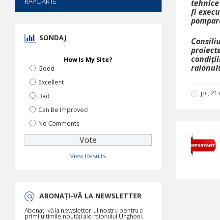
RAPOARTE
tehnice
fi execu
pompare
SONDAJ
Consili
proiect
condiții
How Is My Site?
raionulu
Good
Excellent
joi, 21
Bad
Can Be Improved
No Comments
View Results
ABONAȚI-VĂ LA NEWSLETTER
Abonați-vă la newsletter-ul nostru pentru a
primi ultimile noutăți ale raionului Ungheni.