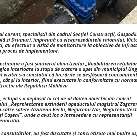
i curent, specialiștii din cadrul Secției Construcții, Gospodă
ă și Drumuri, împreună cu vicepreședintele raionului, Vict
ci, au efectuat o vizită de monitorizare la obiective de infras
în proces de implementare.
stinație a fost șantierul obiectivului „Reabilitarea rețelelo
ice interioare la stația de tratare a apei din municipiul Un
l vizitei s-a constatat că lucrările se desfășoară concomitent
, cât și la interior, fiind executate în conformitate cu norma
trucție ale Republicii Moldova.
, echipa s-a deplasat la cel de-al doilea obiectiv din cadrul
ului „Reproiectarea extinderii apeductului magistral Zagar
 către satele Zăzulenii Vechi, Negurenii Noi, Negurenii Vech
și Coșeni”, unde a avut loc o întrevedere cu reprezentanții
enorului.
consultărilor, au fost discutate și concretizate mai multe a