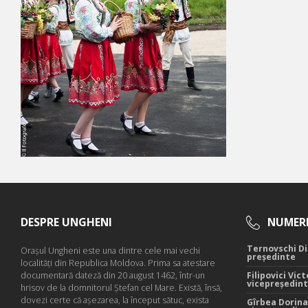
DESPRE UNGHENI
NUMERE
Ternovschi Di
Oraşul Ungheni este una dintre cele mai vechi
președinte
localităţi din Republica Moldova. Prima sa atestare
documentară dateză din 20 august 1462, într-un
Filipovici Vict
vicepreședin
hrisov de la domnitorul Ştefan cel Mare. Există, însă,
dovezi certe că aşezarea, la început sătuc, exista
Gîrbea Dorina