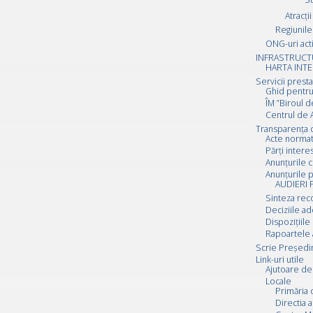
Atracții
Regiunile 
ONG-uri act
INFRASTRUCT
HARTA INTE
Servicii prest
Ghid pentru
ÎM ”Biroul d
Centrul de A
Transparența 
Acte normat
Părți inter
Anunțurile c
Anunțurile p
AUDIERI 
Sinteza rec
Deciziile a
Dispozițiile
Rapoartele 
Scrie Preşedi
Link-uri utile
Ajutoare de 
Locale
Primăria 
Directia a