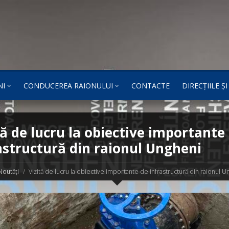
NI
CONDUCEREA RAIONULUI
CONTACTE
DIRECȚIILE Ș
tă de lucru la obiective importante
astructură din raionul Ungheni
Noutăți
Vizită de lucru la obiective importante de infrastructură din raionul U