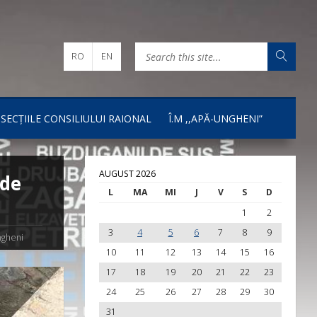
RO
EN
I SECȚIILE CONSILIULUI RAIONAL
Î.M ,,APĂ-UNGHENI”
AUGUST 2026
 de
L
MA
MI
J
V
S
D
1
2
3
4
5
6
7
8
9
ngheni
10
11
12
13
14
15
16
17
18
19
20
21
22
23
24
25
26
27
28
29
30
31