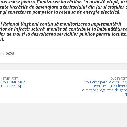
 necesare pentru finalizarea lucrărilor. La această etapă, u
tate lucrările de amenajare a teritoriului din jurul stațiilor 
 și conectarea pompelor la rețeaua de energie electrică.
ul Raional Ungheni continuă monitorizarea implementării
elor de infrastructură, menite să contribuie la îmbunătățire
lor de trai și la dezvoltarea serviciilor publice pentru locuito
i.
 mai 2026
NEWER POST
OLDER POST
[:ro]COMUNICAT
[:ro]Participare la cursul de
INFORMATIV[:]
instruire - „Reziliență
climatică și egalitate de gen”
[:]