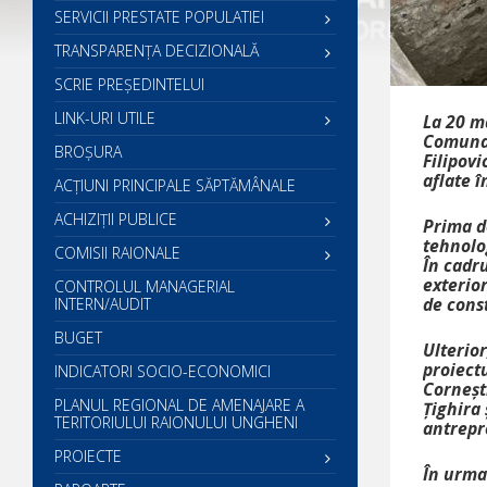
SERVICII PRESTATE POPULATIEI
TRANSPARENȚA DECIZIONALĂ
SCRIE PREŞEDINTELUI
LINK-URI UTILE
La 20 ma
Comunal
BROȘURA
Filipovi
aflate 
ACŢIUNI PRINCIPALE SĂPTĂMÂNALE
ACHIZIȚII PUBLICE
Prima de
tehnolog
COMISII RAIONALE
În cadru
exterior
CONTROLUL MANAGERIAL
de cons
INTERN/AUDIT
BUGET
Ulterior
proiect
INDICATORI SOCIO-ECONOMICI
Cornești
PLANUL REGIONAL DE AMENAJARE A
Țighira 
TERITORIULUI RAIONULUI UNGHENI
antrepr
PROIECTE
În urma 