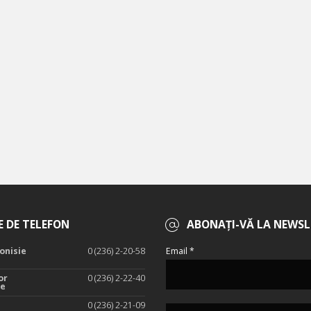
 DE TELEFON
ABONAȚI-VĂ LA NEWSL
onisie
0 (236) 2-20-58
Email *
or
0 (236) 2-22-40
te
0 (236) 2-21-09