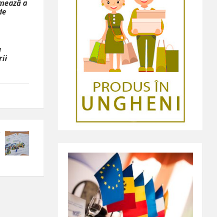
rmează a
de
a
rii