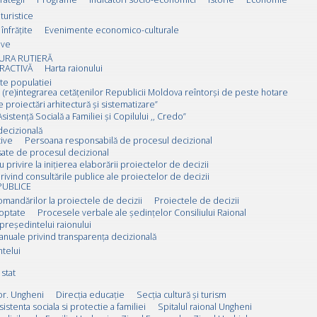
 turistice
înfrățite
Evenimente economico-culturale
ive
URA RUTIERĂ
RACTIVĂ
Harta raionului
ate populatiei
 (re)integrarea cetățenilor Republicii Moldova reîntorși de peste hotare
e proiectări arhitectură și sistematizare”
sistență Socială a Familiei și Copilului ,, Credo”
decizională
ive
Persoana responsabilă de procesul decizional
esate de procesul decizional
u privire la inițierea elaborării proiectelor de decizii
rivind consultările publice ale proiectelor de decizii
PUBLICE
omandărilor la proiectele de decizii
Proiectele de decizii
doptate
Procesele verbale ale ședințelor Consiliului Raional
 președintelui raionului
anuale privind transparența decizională
ntelui
stat
or. Ungheni
Direcția educație
Secția cultură și turism
sistenta sociala si protectie a familiei
Spitalul raional Ungheni