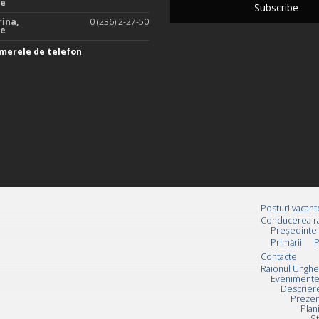
te
rina,
0 (236) 2-27-50
te
merele de telefon
Posturi vacant
Conducerea ra
Preşedinte
Primării
P
Contacte
Raionul Unghe
Evenimente
Descrier
Prezen
Plan
St