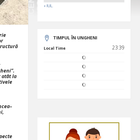
« IUL.
rie
TIMPUL ÎN UNGHENI
or
tructură
23:39
Local Time
r
gheni”.
 atât la
tivele
ancea–
i,
specte