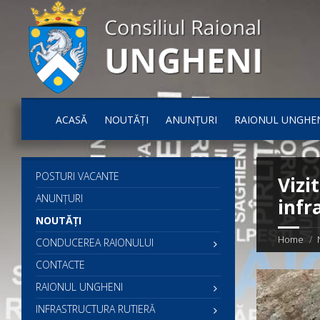
ACASĂ
NOUTĂȚI
ANUNȚURI
RAIONUL UNGHE
POSTURI VACANTE
Vizi
ANUNȚURI
infr
NOUTĂȚI
Home
CONDUCEREA RAIONULUI
CONTACTE
RAIONUL UNGHENI
INFRASTRUCTURA RUTIERĂ