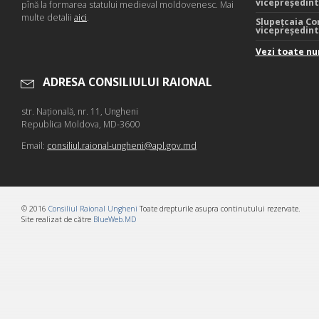
vicepreședin
pînă la formarea statului medieval moldovenesc. Mai
multe detalii
aici
.
Slupețcaia Co
vicepreședin
Vezi toate nu
ADRESA CONSILIULUI RAIONAL
str. Naţională, nr. 11, Ungheni
Republica Moldova, MD-3600
Email:
consiliul.raional-ungheni@apl.gov.md
© 2016
Consiliul Raional Ungheni
Toate drepturile asupra continutului rezervate.
Site realizat de către
BlueWeb.MD