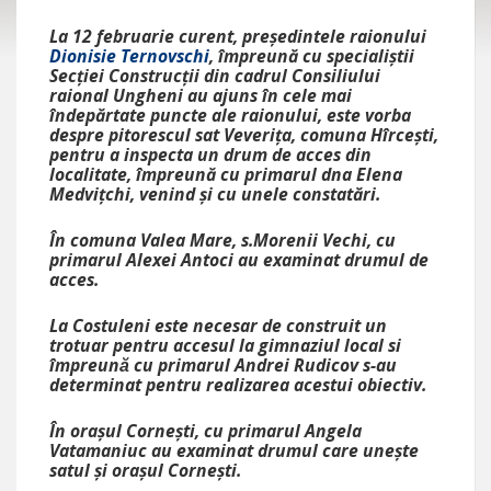
La 12 februarie curent, președintele raionului
Dionisie Ternovschi
, împreună cu specialiștii
Secției Construcții din cadrul Consiliului
raional Ungheni au ajuns în cele mai
îndepărtate puncte ale raionului, este vorba
despre pitorescul sat Veverița, comuna Hîrcești,
pentru a inspecta un drum de acces din
localitate, împreună cu primarul dna Elena
Medvițchi, venind și cu unele constatări.
În comuna Valea Mare, s.Morenii Vechi, cu
primarul Alexei Antoci au examinat drumul de
acces.
La Costuleni este necesar de construit un
trotuar pentru accesul la gimnaziul local si
împreună cu primarul Andrei Rudicov s-au
determinat pentru realizarea acestui obiectiv.
În orașul Cornești, cu primarul Angela
Vatamaniuc au examinat drumul care unește
satul și orașul Cornești.