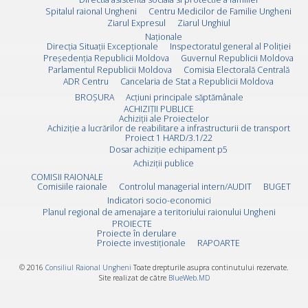
Spitalul raional Ungheni
Centru Medicilor de Familie Ungheni
Ziarul Expresul
Ziarul Unghiul
Naționale
Direcţia Situaţii Excepţionale
Inspectoratul general al Poliției
Preşedenţia Republicii Moldova
Guvernul Republicii Moldova
Parlamentul Republicii Moldova
Comisia Electorală Centrală
ADR Centru
Cancelaria de Stat a Republicii Moldova
BROȘURA
Acţiuni principale săptămânale
ACHIZIȚII PUBLICE
Achiziții ale Proiectelor
Achiziție a lucrărilor de reabilitare a infrastructurii de transport
Proiect 1 HARD/3.1/22
Dosar achiziție echipament p5
Achiziții publice
COMISII RAIONALE
Comisiile raionale
Controlul managerial intern/AUDIT
BUGET
Indicatori socio-economici
Planul regional de amenajare a teritoriului raionului Ungheni
PROIECTE
Proiecte în derulare
Proiecte investiționale
RAPOARTE
© 2016
Consiliul Raional Ungheni
Toate drepturile asupra continutului rezervate.
Site realizat de către
BlueWeb.MD