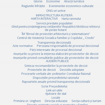
Istorie
Economie
Atracții turistice
Regiunile înfrățite
Evenimente economico-culturale
ONG-uri active
INFRASTRUCTURA RUTIERĂ
HARTA INTERACTIVĂ
Harta raionului
Servicii prestate populatiei
Ghid pentru (re)integrarea cetățenilor Republicii Moldova reîntorși
de peste hotare
ÎM ”Biroul de proiectări arhitectură și sistematizare”
Centrul de Asistență Socială a Familiei și Copilului ,, Credo”
Transparența decizională
Acte normative
Persoana responsabilă de procesul decizional
Părți interesate de procesul decizional
Anunțurile cu privire la inițierea elaborării proiectelor de decizii
Anunțurile privind consultările publice ale proiectelor de decizii
AUDIERI PUBLICE
Sinteza recomandărilor la proiectele de decizii
Proiectele de decizii
Deciziile adoptate
Procesele verbale ale ședințelor Consiliului Raional
Dispozițiile președintelui raionului
Rapoartele anuale privind transparența decizională
Scrie Preşedintelui
Link-uri utile
Ajutoare de stat
Locale
Primăria or. Ungheni
Direcția educație
Secția cultură și turism
Directia asistenta sociala si protectie a familiei