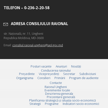
TELEFON – 0-236-2-20-58
ADRESA CONSILIULUI RAIONAL
str. Naţională, nr. 11, Ungheni
Republica Moldova, MD-3600
Email:
consiliul.raional-ungheni@apl.gov.md
Posturi vacante
Anunțuri
Noutăți
Conducerea raionului
Preşedinte
Vicepreşedinţi
Secretar
Subdiviziuni
Organigrama
Consilieri
Primării
Program de audiente
Contacte
Raionul Ungheni
Evenimente locale
Descrierea generala
Prezentare generală
Planificarea strategică și situația socio-economică
Strategii
Programe
Indicatori socio-economici