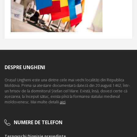
DESPRE UNGHENI
Oraşul Ungheni este una dintre cele mai vechi localităţi din Republica
Moldova. Prima sa atestare documentară dateză din 20 august 1462, într-
un hrisov de la domnitorul Ştefan cel Mare. Există, însă, dovezi certe că
aşezarea, la început sătuc, exista pînă la formarea statului medieval
moldovenesc. Mai multe detalii
aici
.
NUMERE DE TELEFON
Ternovschi Dionisie președinte