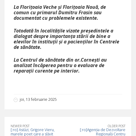
La Florițoaia Veche și Florițoaia Nouă, de
comun cu primarul Dumitru Frasin sau
documentat cu problemele existente.
Totodată în localitățile vizate președintele a
dialogat despre importanța stării de bine a
elevilor în instituții și a pacienților în Centrele
de sănătate.
La Centrul de sănătate din or.Cornești au
analizat încăperea pentru o evaluare de
reparații curente pe interior.
joi, 13 februarie 2025
NEWER POST
OLDER POST
[:ro] Astăzi, Grigore Vieru,
[:ro]Agenția de Dezvoltare
marele poet care a slăvit
Regională Centru