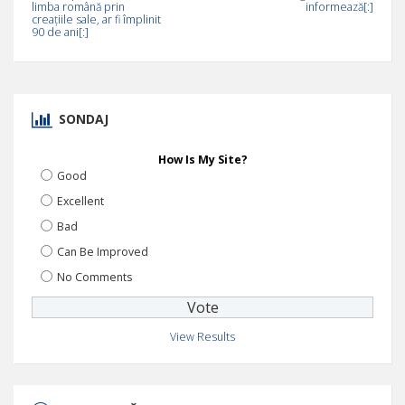
limba română prin
informează[:]
creațiile sale, ar fi împlinit
90 de ani[:]
SONDAJ
How Is My Site?
Good
Excellent
Bad
Can Be Improved
No Comments
View Results