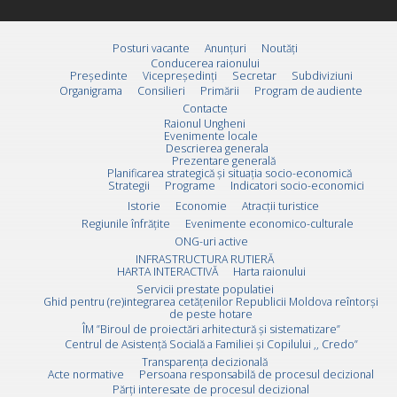
Posturi vacante
Anunțuri
Noutăți
Conducerea raionului
Preşedinte
Vicepreşedinţi
Secretar
Subdiviziuni
Organigrama
Consilieri
Primării
Program de audiente
Contacte
Raionul Ungheni
Evenimente locale
Descrierea generala
Prezentare generală
Planificarea strategică și situația socio-economică
Strategii
Programe
Indicatori socio-economici
Istorie
Economie
Atracții turistice
Regiunile înfrățite
Evenimente economico-culturale
ONG-uri active
INFRASTRUCTURA RUTIERĂ
HARTA INTERACTIVĂ
Harta raionului
Servicii prestate populatiei
Ghid pentru (re)integrarea cetățenilor Republicii Moldova reîntorși
de peste hotare
ÎM ”Biroul de proiectări arhitectură și sistematizare”
Centrul de Asistență Socială a Familiei și Copilului ,, Credo”
Transparența decizională
Acte normative
Persoana responsabilă de procesul decizional
Părți interesate de procesul decizional