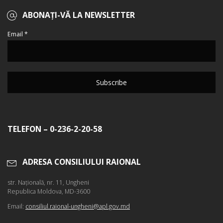
ABONAȚI-VĂ LA NEWSLETTER
Email *
TELEFON – 0-236-2-20-58
ADRESA CONSILIULUI RAIONAL
str. Naţională, nr. 11, Ungheni
Republica Moldova, MD-3600
Email:
consiliul.raional-ungheni@apl.gov.md