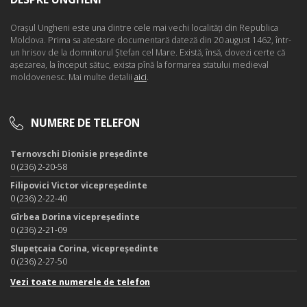
Oraşul Ungheni este una dintre cele mai vechi localităţi din Republica
Moldova. Prima sa atestare documentară dateză din 20 august 1462, într-
un hrisov de la domnitorul Ştefan cel Mare. Există, însă, dovezi certe că
aşezarea, la început sătuc, exista pînă la formarea statului medieval
moldovenesc. Mai multe detalii
aici
.
NUMERE DE TELEFON
Ternovschi Dionisie președinte
0 (236) 2-20-58
Filipovici Victor vicepreședinte
0 (236) 2-22-40
Gîrbea Dorina vicepreședinte
0 (236) 2-21-09
Slupețcaia Corina, vicepreședinte
0 (236) 2-27-50
Vezi toate numerele de telefon