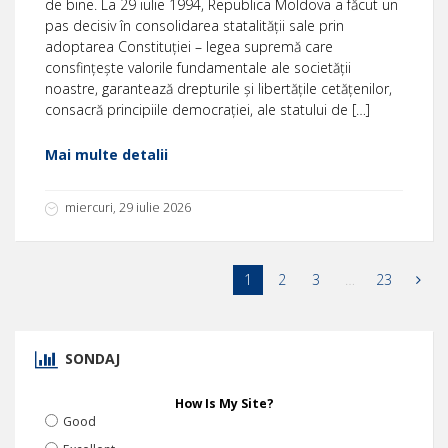
de bine. La 29 iulie 1994, Republica Moldova a făcut un
pas decisiv în consolidarea statalității sale prin
adoptarea Constituției – legea supremă care
consfințește valorile fundamentale ale societății
noastre, garantează drepturile și libertățile cetățenilor,
consacră principiile democrației, ale statului de […]
Mai multe detalii
miercuri, 29 iulie 2026
1
2
3
…
23
SONDAJ
How Is My Site?
Good