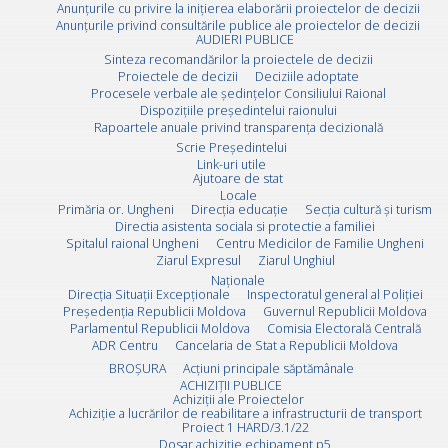
Anunțurile cu privire la inițierea elaborării proiectelor de decizii
Anunțurile privind consultările publice ale proiectelor de decizii
AUDIERI PUBLICE
Sinteza recomandărilor la proiectele de decizii
Proiectele de decizii
Deciziile adoptate
Procesele verbale ale ședințelor Consiliului Raional
Dispozițiile președintelui raionului
Rapoartele anuale privind transparența decizională
Scrie Preşedintelui
Link-uri utile
Ajutoare de stat
Locale
Primăria or. Ungheni
Direcția educație
Secția cultură și turism
Directia asistenta sociala si protectie a familiei
Spitalul raional Ungheni
Centru Medicilor de Familie Ungheni
Ziarul Expresul
Ziarul Unghiul
Naționale
Direcţia Situaţii Excepţionale
Inspectoratul general al Poliției
Preşedenţia Republicii Moldova
Guvernul Republicii Moldova
Parlamentul Republicii Moldova
Comisia Electorală Centrală
ADR Centru
Cancelaria de Stat a Republicii Moldova
BROȘURA
Acţiuni principale săptămânale
ACHIZIȚII PUBLICE
Achiziții ale Proiectelor
Achiziție a lucrărilor de reabilitare a infrastructurii de transport
Proiect 1 HARD/3.1/22
Dosar achiziție echipament p5