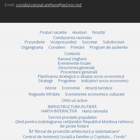
Email:
consiliul.raional-ungheni@apl.gov.md
Posturi vacante
Anunțuri
Noutăți
Conducerea raionului
Preşedinte
Vicepreşedinţi
Secretar
Subdiviziuni
Organigrama
Consilieri
Primării
Program de audiente
Contacte
Raionul Ungheni
Evenimente locale
Descrierea generala
Prezentare generală
Planificarea strategică și situația socio-economică
Strategii
Programe
Indicatori socio-economici
Istorie
Economie
Atracții turistice
Regiunile înfrățite
Evenimente economico-culturale
ONG-uri active
INFRASTRUCTURA RUTIERĂ
HARTA INTERACTIVĂ
Harta raionului
Servicii prestate populatiei
Ghid pentru (re)integrarea cetățenilor Republicii Moldova reîntorși
de peste hotare
ÎM ”Biroul de proiectări arhitectură și sistematizare”
Centrul de Asistență Socială a Familiei și Copilului ,, Credo”