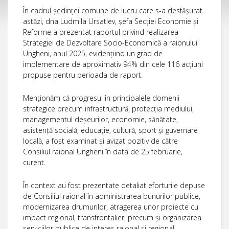
În cadrul ședinței comune de lucru care s-a desfășurat
astăzi, dna Ludmila Ursatiev, șefa Secției Economie și
Reforme a prezentat raportul privind realizarea
Strategiei de Dezvoltare Socio-Economică a raionului
Ungheni, anul 2025, evidențiind un grad de
implementare de aproximativ 94% din cele 116 acțiuni
propuse pentru perioada de raport.
Menționăm că progresul în principalele domenii
strategice precum infrastructură, protecția mediului,
managementul deșeurilor, economie, sănătate,
asistență socială, educație, cultură, sport și guvernare
locală, a fost examinat și avizat pozitiv de către
Consiliul raional Ungheni în data de 25 februarie,
curent.
În context au fost prezentate detaliat eforturile depuse
de Consiliul raional în administrarea bunurilor publice,
modernizarea drumurilor, atragerea unor proiecte cu
impact regional, transfrontalier, precum și organizarea
serviciilor publice de interes raional și regional.