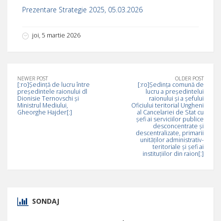
Prezentare Strategie 2025, 05.03.2026
joi, 5 martie 2026
NEWER POST
OLDER POST
[:ro]Ședință de lucru între
[:ro]Ședinţa comună de
președintele raionului dl
lucru a președintelui
Dionisie Ternovschi și
raionului şi a şefului
Ministrul Mediului,
Oficiului teritorial Ungheni
Gheorghe Hajder[:]
al Cancelariei de Stat cu
şefi ai serviciilor publice
desconcentrate și
descentralizate, primarii
unităților administrativ-
teritoriale și șefi ai
instituțiilor din raion[:]
SONDAJ