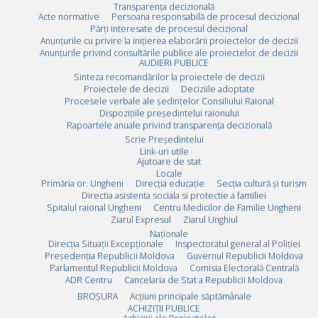
Transparența decizională
Acte normative
Persoana responsabilă de procesul decizional
Părți interesate de procesul decizional
Anunțurile cu privire la inițierea elaborării proiectelor de decizii
Anunțurile privind consultările publice ale proiectelor de decizii
AUDIERI PUBLICE
Sinteza recomandărilor la proiectele de decizii
Proiectele de decizii
Deciziile adoptate
Procesele verbale ale ședințelor Consiliului Raional
Dispozițiile președintelui raionului
Rapoartele anuale privind transparența decizională
Scrie Preşedintelui
Link-uri utile
Ajutoare de stat
Locale
Primăria or. Ungheni
Direcția educație
Secția cultură și turism
Directia asistenta sociala si protectie a familiei
Spitalul raional Ungheni
Centru Medicilor de Familie Ungheni
Ziarul Expresul
Ziarul Unghiul
Naționale
Direcţia Situaţii Excepţionale
Inspectoratul general al Poliției
Preşedenţia Republicii Moldova
Guvernul Republicii Moldova
Parlamentul Republicii Moldova
Comisia Electorală Centrală
ADR Centru
Cancelaria de Stat a Republicii Moldova
BROȘURA
Acţiuni principale săptămânale
ACHIZIȚII PUBLICE