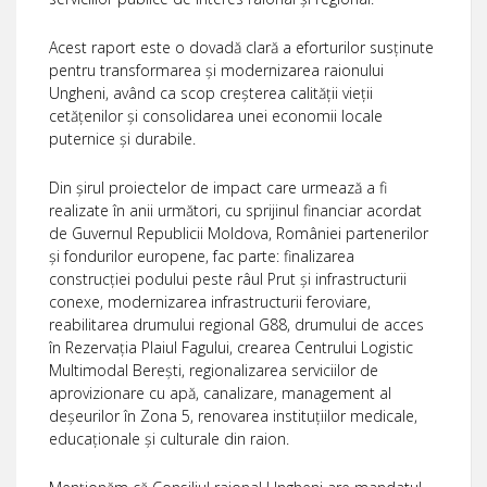
Acest raport este o dovadă clară a eforturilor susținute
pentru transformarea și modernizarea raionului
Ungheni, având ca scop creșterea calității vieții
cetățenilor și consolidarea unei economii locale
puternice și durabile.
Din șirul proiectelor de impact care urmează a fi
realizate în anii următori, cu sprijinul financiar acordat
de Guvernul Republicii Moldova, României partenerilor
și fondurilor europene, fac parte: finalizarea
construcției podului peste râul Prut și infrastructurii
conexe, modernizarea infrastructurii feroviare,
reabilitarea drumului regional G88, drumului de acces
în Rezervația Plaiul Fagului, crearea Centrului Logistic
Multimodal Berești, regionalizarea serviciilor de
aprovizionare cu apă, canalizare, management al
deșeurilor în Zona 5, renovarea instituțiilor medicale,
educaționale și culturale din raion.