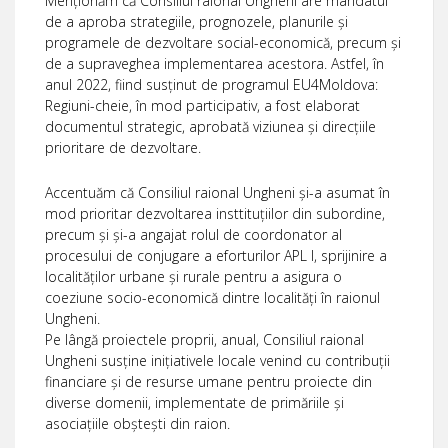
Menționăm că Consiliul raional Ungheni are mandatul
de a aproba strategiile, prognozele, planurile și
programele de dezvoltare social-economică, precum și
de a supraveghea implementarea acestora. Astfel, în
anul 2022, fiind susținut de programul EU4Moldova:
Regiuni-cheie, în mod participativ, a fost elaborat
documentul strategic, aprobată viziunea și direcțiile
prioritare de dezvoltare.
Accentuăm că Consiliul raional Ungheni și-a asumat în
mod prioritar dezvoltarea insttituțiilor din subordine,
precum și și-a angajat rolul de coordonator al
procesului de conjugare a eforturilor APL I, sprijinire a
localităților urbane și rurale pentru a asigura o
coeziune socio-economică dintre localități în raionul
Ungheni.
Pe lângă proiectele proprii, anual, Consiliul raional
Ungheni susține inițiativele locale venind cu contribuții
financiare și de resurse umane pentru proiecte din
diverse domenii, implementate de primăriile și
asociațiile obștești din raion.