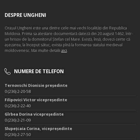
DESPRE UNGHENI
Oraşul Ungheni este una dintre cele mai vechi localităţi din Republica
Moldova. Prima sa atestare documentară dateză din 20 august 1462, într-
un hrisov de la domnitorul Ştefan cel Mare. Există, însă, dovezi certe că
aşezarea, la început sătuc, exista pînă la formarea statului medieval
moldovenesc. Mai multe detalii
aici
.
NUMERE DE TELEFON
Ternovschi Dionisie președinte
0 (236) 2-20-58
Filipovici Victor vicepreședinte
0 (236) 2-22-40
Gîrbea Dorina vicepreședinte
0 (236) 2-21-09
Slupețcaia Corina, vicepreședinte
0 (236) 2-27-50