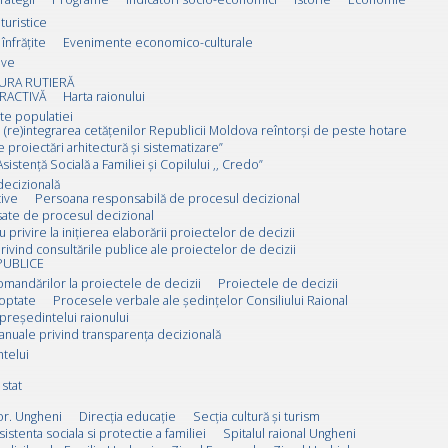
 turistice
înfrățite
Evenimente economico-culturale
ive
URA RUTIERĂ
RACTIVĂ
Harta raionului
ate populatiei
 (re)integrarea cetățenilor Republicii Moldova reîntorși de peste hotare
e proiectări arhitectură și sistematizare”
sistență Socială a Familiei și Copilului ,, Credo”
decizională
ive
Persoana responsabilă de procesul decizional
esate de procesul decizional
u privire la inițierea elaborării proiectelor de decizii
rivind consultările publice ale proiectelor de decizii
PUBLICE
omandărilor la proiectele de decizii
Proiectele de decizii
doptate
Procesele verbale ale ședințelor Consiliului Raional
 președintelui raionului
anuale privind transparența decizională
ntelui
stat
or. Ungheni
Direcția educație
Secția cultură și turism
sistenta sociala si protectie a familiei
Spitalul raional Ungheni