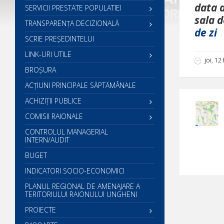
data d
SERVICII PRESTATE POPULATIEI
sala d
TRANSPARENȚA DECIZIONALĂ
de zi
SCRIE PREŞEDINTELUI
LINK-URI UTILE
joi, 12
BROȘURA
ACŢIUNI PRINCIPALE SĂPTĂMÂNALE
ACHIZIȚII PUBLICE
COMISII RAIONALE
CONTROLUL MANAGERIAL
INTERN/AUDIT
BUGET
INDICATORI SOCIO-ECONOMICI
PLANUL REGIONAL DE AMENAJARE A
TERITORIULUI RAIONULUI UNGHENI
PROIECTE