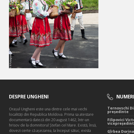
DESPRE UNGHENI
NUMERE
Ternovschi Di
Oraşul Ungheni este una dintre cele mai vechi
președinte
localităţi din Republica Moldova. Prima sa atestare
documentară dateză din 20 august 1462, într-un
Filipovici Vict
vicepreședin
hrisov de la domnitorul Ştefan cel Mare. Există, însă,
dovezi certe că aşezarea, la început sătuc, exista
Gîrbea Dorina