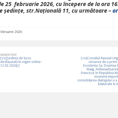
e 25 februarie 2026, cu începere de la ora 16.
e ședințe, str.Națională 11, cu următoare –
or
 februarie 2026
NEWER POST
[:ro]Ședință de lucru
[:ro]Consiliul Raional Ung
desfășurată în regim online -
onoarea de a primi î
12.02.2026[:]
Excelența Sa, Doamna
Waag, Ambasadoarea 
Franceze în Republica M
moment import
consolidarea dialogului și a
bilaterale la n