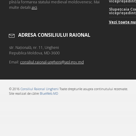
vicepreședin
pînă la formarea statului medieval moldovenesc. Mai
multe detalii
aici
.
Slupețcaia Co
vicepreședin
Vezi toate nu
ADRESA CONSILIULUI RAIONAL
str. Naţională, nr. 11, Ungheni
Republica Moldova, MD-3600
Email:
consiliul.raional-ungheni@apl.gov.md
© 2016
Consiliul Raional Ungheni
Toate drepturile asupra continutului rezervate.
Site realizat de către
BlueWeb.MD