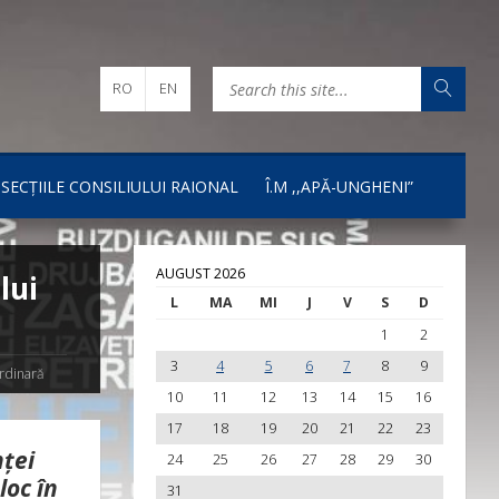
RO
EN
I SECȚIILE CONSILIULUI RAIONAL
Î.M ,,APĂ-UNGHENI”
AUGUST 2026
lui
L
MA
MI
J
V
S
D
1
2
3
4
5
6
7
8
9
rdinară
10
11
12
13
14
15
16
17
18
19
20
21
22
23
ței
24
25
26
27
28
29
30
loc în
31