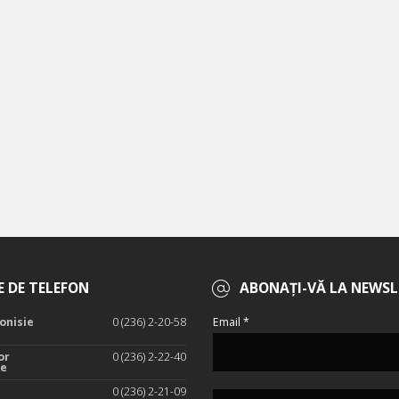
 DE TELEFON
ABONAȚI-VĂ LA NEWSL
onisie
0 (236) 2-20-58
Email *
or
0 (236) 2-22-40
te
0 (236) 2-21-09