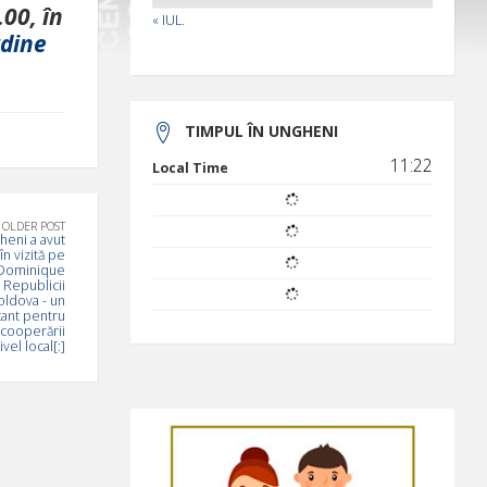
00, în
« IUL.
dine
TIMPUL ÎN UNGHENI
11:22
Local Time
OLDER POST
heni a avut
n vizită pe
 Dominique
Republicii
oldova - un
ant pentru
 cooperării
ivel local[:]