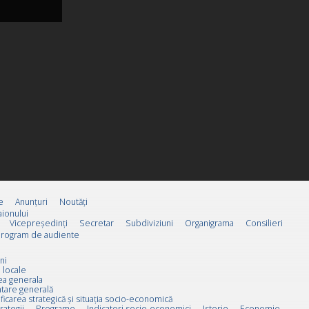
e
Anunțuri
Noutăți
ionului
Vicepreşedinţi
Secretar
Subdiviziuni
Organigrama
Consilieri
rogram de audiente
ni
 locale
ea generala
tare generală
ificarea strategică și situația socio-economică
rategii
Programe
Indicatori socio-economici
Istorie
Economie