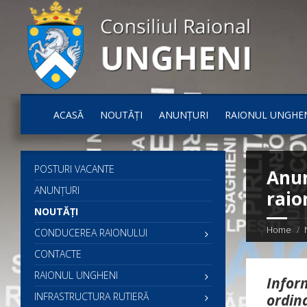
ACASĂ
NOUTĂȚI
ANUNȚURI
RAIONUL UNGHE
POSTURI VACANTE
Anun
ANUNȚURI
raio
NOUTĂȚI
Home
CONDUCEREA RAIONULUI
CONTACTE
RAIONUL UNGHENI
Infor
INFRASTRUCTURA RUTIERĂ
ordina