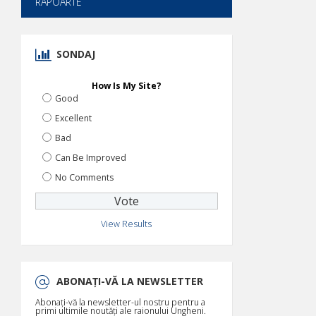
RAPOARTE
SONDAJ
How Is My Site?
Good
Excellent
Bad
Can Be Improved
No Comments
View Results
ABONAȚI-VĂ LA NEWSLETTER
Abonați-vă la newsletter-ul nostru pentru a
primi ultimile noutăți ale raionului Ungheni.