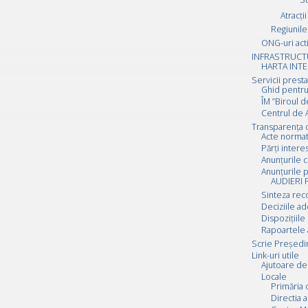
Atracții
Regiunile 
ONG-uri act
INFRASTRUCT
HARTA INTE
Servicii prest
Ghid pentru
ÎM ”Biroul d
Centrul de A
Transparența 
Acte normat
Părți inter
Anunțurile c
Anunțurile p
AUDIERI 
Sinteza rec
Deciziile a
Dispozițiile
Rapoartele 
Scrie Preşedi
Link-uri utile
Ajutoare de 
Locale
Primăria 
Directia a