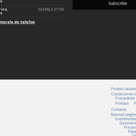
te
rina,
0 (236) 2-27-50
te
merele de telefon
Posturi vacant
Conducerea ra
Preşedinte
Primării
P
Contacte
Raionul Unghe
Evenimente
Descrier
Prezen
Plan
St