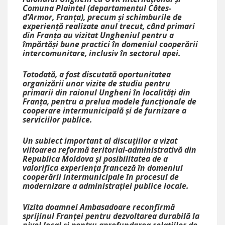
Comuna Plaintel (departamentul Côtes-
d’Armor, Franța), precum și schimburile de
experiență realizate anul trecut, când primari
din Franța au vizitat Ungheniul pentru a
împărtăși bune practici în domeniul cooperării
intercomunitare, inclusiv în sectorul apei.
Totodată, a fost discutată oportunitatea
organizării unor vizite de studiu pentru
primarii din raionul Ungheni în localități din
Franța, pentru a prelua modele funcționale de
cooperare intermunicipală și de furnizare a
serviciilor publice.
Un subiect important al discuțiilor a vizat
viitoarea reformă teritorial-administrativă din
Republica Moldova și posibilitatea de a
valorifica experiența franceză în domeniul
cooperării intermunicipale în procesul de
modernizare a administrației publice locale.
Vizita doamnei Ambasadoare reconfirmă
sprijinul Franței pentru dezvoltarea durabilă la
nivel local și pentru aprofundarea relațiilor de