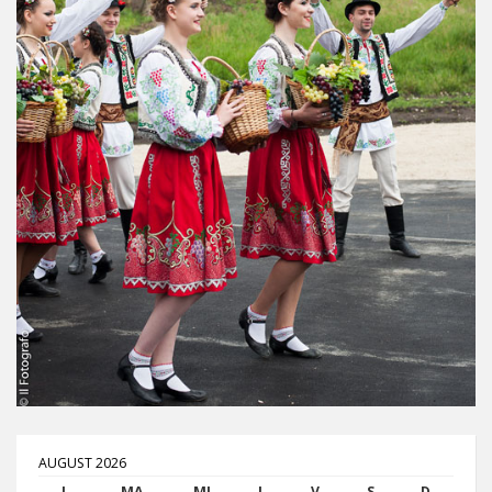
AUGUST 2026
L
MA
MI
J
V
S
D