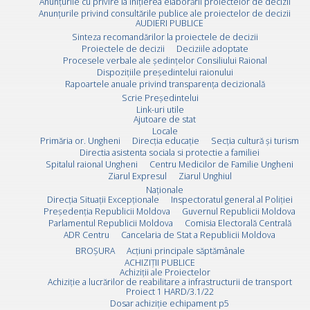
Anunțurile cu privire la inițierea elaborării proiectelor de decizii
Anunțurile privind consultările publice ale proiectelor de decizii
AUDIERI PUBLICE
Sinteza recomandărilor la proiectele de decizii
Proiectele de decizii
Deciziile adoptate
Procesele verbale ale ședințelor Consiliului Raional
Dispozițiile președintelui raionului
Rapoartele anuale privind transparența decizională
Scrie Preşedintelui
Link-uri utile
Ajutoare de stat
Locale
Primăria or. Ungheni
Direcția educație
Secția cultură și turism
Directia asistenta sociala si protectie a familiei
Spitalul raional Ungheni
Centru Medicilor de Familie Ungheni
Ziarul Expresul
Ziarul Unghiul
Naționale
Direcţia Situaţii Excepţionale
Inspectoratul general al Poliției
Preşedenţia Republicii Moldova
Guvernul Republicii Moldova
Parlamentul Republicii Moldova
Comisia Electorală Centrală
ADR Centru
Cancelaria de Stat a Republicii Moldova
BROȘURA
Acţiuni principale săptămânale
ACHIZIȚII PUBLICE
Achiziții ale Proiectelor
Achiziție a lucrărilor de reabilitare a infrastructurii de transport
Proiect 1 HARD/3.1/22
Dosar achiziție echipament p5