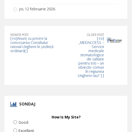
joi, 12 februarie 2026
NEWER POST
OLDER POST
[:ro]Anunț cu privire la
[:ro]
convocarea Consiliului
„MEDACCESS –
raional Ungheni în ședință
Servicii
ordinară[:]
medicale
stomatologice
de calitate
pentru toți – un
obiectiv comun
în regiunea
Ungheni–Iași” [:]
SONDAJ
How Is My Site?
Good
Excellent