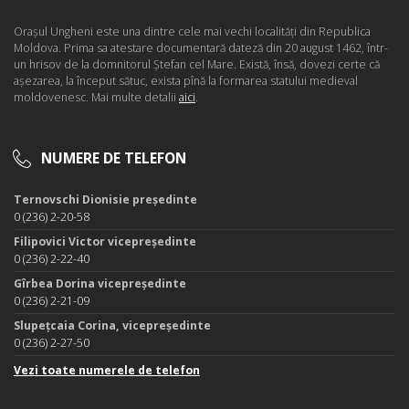
Oraşul Ungheni este una dintre cele mai vechi localităţi din Republica
Moldova. Prima sa atestare documentară dateză din 20 august 1462, într-
un hrisov de la domnitorul Ştefan cel Mare. Există, însă, dovezi certe că
aşezarea, la început sătuc, exista pînă la formarea statului medieval
moldovenesc. Mai multe detalii
aici
.
NUMERE DE TELEFON
Ternovschi Dionisie președinte
0 (236) 2-20-58
Filipovici Victor vicepreședinte
0 (236) 2-22-40
Gîrbea Dorina vicepreședinte
0 (236) 2-21-09
Slupețcaia Corina, vicepreședinte
0 (236) 2-27-50
Vezi toate numerele de telefon