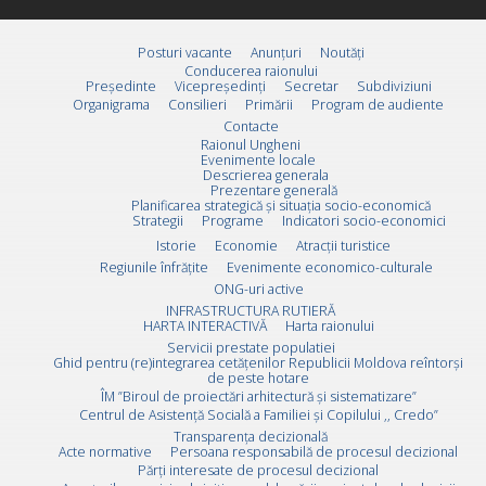
Posturi vacante
Anunțuri
Noutăți
Conducerea raionului
Preşedinte
Vicepreşedinţi
Secretar
Subdiviziuni
Organigrama
Consilieri
Primării
Program de audiente
Contacte
Raionul Ungheni
Evenimente locale
Descrierea generala
Prezentare generală
Planificarea strategică și situația socio-economică
Strategii
Programe
Indicatori socio-economici
Istorie
Economie
Atracții turistice
Regiunile înfrățite
Evenimente economico-culturale
ONG-uri active
INFRASTRUCTURA RUTIERĂ
HARTA INTERACTIVĂ
Harta raionului
Servicii prestate populatiei
Ghid pentru (re)integrarea cetățenilor Republicii Moldova reîntorși
de peste hotare
ÎM ”Biroul de proiectări arhitectură și sistematizare”
Centrul de Asistență Socială a Familiei și Copilului ,, Credo”
Transparența decizională
Acte normative
Persoana responsabilă de procesul decizional
Părți interesate de procesul decizional