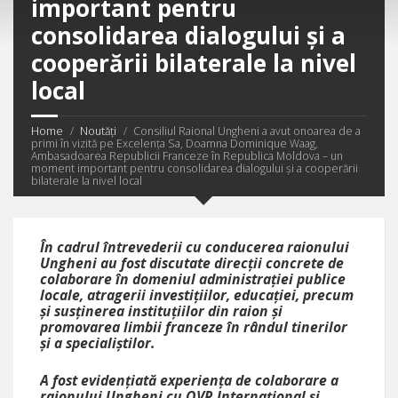
important pentru
consolidarea dialogului și a
cooperării bilaterale la nivel
local
Home
Noutăți
Consiliul Raional Ungheni a avut onoarea de a
primi în vizită pe Excelența Sa, Doamna Dominique Waag,
Ambasadoarea Republicii Franceze în Republica Moldova – un
moment important pentru consolidarea dialogului și a cooperării
bilaterale la nivel local
În cadrul întrevederii cu conducerea raionului
Ungheni au fost discutate direcții concrete de
colaborare în domeniul administrației publice
locale, atragerii investițiilor, educației, precum
și susținerea instituțiilor din raion și
promovarea limbii franceze în rândul tinerilor
și a specialiștilor.
A fost evidențiată experiența de colaborare a
raionului Ungheni cu OVR Internațional și