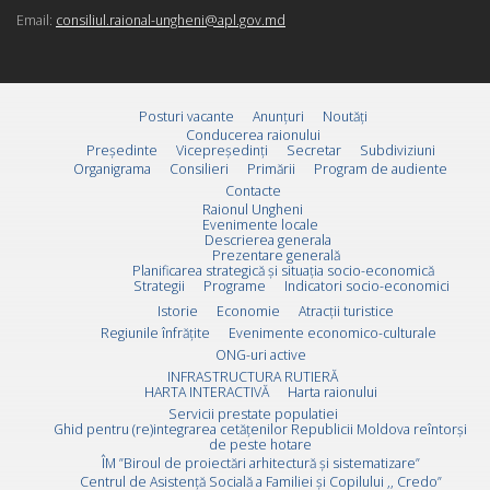
Email:
consiliul.raional-ungheni@apl.gov.md
Posturi vacante
Anunțuri
Noutăți
Conducerea raionului
Preşedinte
Vicepreşedinţi
Secretar
Subdiviziuni
Organigrama
Consilieri
Primării
Program de audiente
Contacte
Raionul Ungheni
Evenimente locale
Descrierea generala
Prezentare generală
Planificarea strategică și situația socio-economică
Strategii
Programe
Indicatori socio-economici
Istorie
Economie
Atracții turistice
Regiunile înfrățite
Evenimente economico-culturale
ONG-uri active
INFRASTRUCTURA RUTIERĂ
HARTA INTERACTIVĂ
Harta raionului
Servicii prestate populatiei
Ghid pentru (re)integrarea cetățenilor Republicii Moldova reîntorși
de peste hotare
ÎM ”Biroul de proiectări arhitectură și sistematizare”
Centrul de Asistență Socială a Familiei și Copilului ,, Credo”