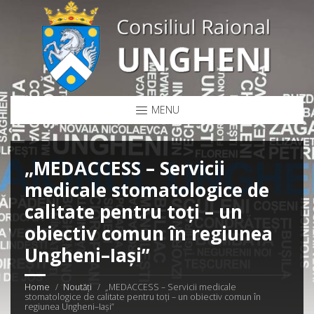
MENU
„MEDACCESS – Servicii
medicale stomatologice de
calitate pentru toți – un
obiectiv comun în regiunea
Ungheni–Iași”
Home
Noutăți
„MEDACCESS – Servicii medicale
stomatologice de calitate pentru toți – un obiectiv comun în
regiunea Ungheni–Iași”