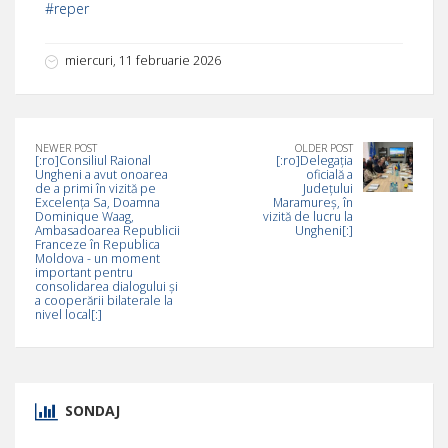
#reper
miercuri, 11 februarie 2026
NEWER POST
OLDER POST
[:ro]Consiliul Raional
[:ro]Delegația
Ungheni a avut onoarea
oficială a
de a primi în vizită pe
Județului
Excelența Sa, Doamna
Maramureș, în
Dominique Waag,
vizită de lucru la
Ambasadoarea Republicii
Ungheni[:]
Franceze în Republica
Moldova - un moment
important pentru
consolidarea dialogului și
a cooperării bilaterale la
nivel local[:]
SONDAJ