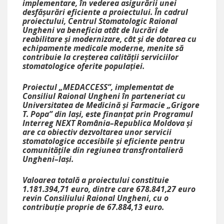
implementare, în vederea asigurării unei
desfășurări eficiente a proiectului. În cadrul
proiectului, Centrul Stomatologic Raional
Ungheni va beneficia atât de lucrări de
reabilitare și modernizare, cât și de dotarea cu
echipamente medicale moderne, menite să
contribuie la creșterea calității serviciilor
stomatologice oferite populației.
Proiectul „MEDACCESS”, implementat de
Consiliul Raional Ungheni în parteneriat cu
Universitatea de Medicină și Farmacie „Grigore
T. Popa” din Iași, este finanțat prin Programul
Interreg NEXT România–Republica Moldova și
are ca obiectiv dezvoltarea unor servicii
stomatologice accesibile și eficiente pentru
comunitățile din regiunea transfrontalieră
Ungheni–Iași.
Valoarea totală a proiectului constituie
1.181.394,71 euro, dintre care 678.841,27 euro
revin Consiliului Raional Ungheni, cu o
contribuție proprie de 67.884,13 euro.