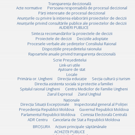
Transparența decizională
Acte normative
Persoana responsabilă de procesul decizional
Părți interesate de procesul decizional
Anunțurile cu privire la inițierea elaborării proiectelor de decizii
Anunțurile privind consultările publice ale proiectelor de decizii
AUDIERI PUBLICE
Sinteza recomandărilor la proiectele de decizii
Proiectele de decizii
Deciziile adoptate
Procesele verbale ale ședințelor Consiliului Raional
Dispozițiile președintelui raionului
Rapoartele anuale privind transparența decizională
Scrie Preşedintelui
Link-uri utile
Ajutoare de stat
Locale
Primăria or. Ungheni
Direcția educație
Secția cultură și turism
Directia asistenta sociala si protectie a familiei
Spitalul raional Ungheni
Centru Medicilor de Familie Ungheni
Ziarul Expresul
Ziarul Unghiul
Naționale
Direcţia Situaţii Excepţionale
Inspectoratul general al Poliției
Preşedenţia Republicii Moldova
Guvernul Republicii Moldova
Parlamentul Republicii Moldova
Comisia Electorală Centrală
ADR Centru
Cancelaria de Stat a Republicii Moldova
BROȘURA
Acţiuni principale săptămânale
ACHIZIȚII PUBLICE