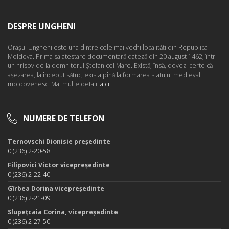
DESPRE UNGHENI
Oraşul Ungheni este una dintre cele mai vechi localităţi din Republica
Moldova. Prima sa atestare documentară dateză din 20 august 1462, într-
un hrisov de la domnitorul Ştefan cel Mare. Există, însă, dovezi certe că
aşezarea, la început sătuc, exista pînă la formarea statului medieval
moldovenesc. Mai multe detalii
aici
.
NUMERE DE TELEFON
Ternovschi Dionisie președinte
0 (236) 2-20-58
Filipovici Victor vicepreședinte
0 (236) 2-22-40
Gîrbea Dorina vicepreședinte
0 (236) 2-21-09
Slupețcaia Corina, vicepreședinte
0 (236) 2-27-50