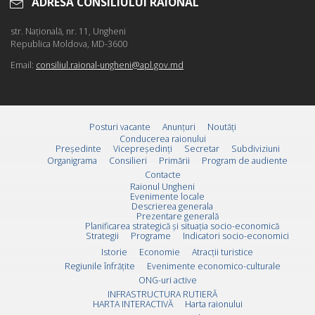
ADRESA CONSILIULUI RAIONAL
str. Naţională, nr. 11, Ungheni
Republica Moldova, MD-3600
Email:
consiliul.raional-ungheni@apl.gov.md
Posturi vacante
Anunțuri
Noutăți
Conducerea raionului
Preşedinte
Vicepreşedinţi
Secretar
Subdiviziuni
Organigrama
Consilieri
Primării
Program de audiente
Contacte
Raionul Ungheni
Evenimente locale
Descrierea generala
Prezentare generală
Planificarea strategică și situația socio-economică
Strategii
Programe
Indicatori socio-economici
Istorie
Economie
Atracții turistice
Regiunile înfrățite
Evenimente economico-culturale
ONG-uri active
INFRASTRUCTURA RUTIERĂ
HARTA INTERACTIVĂ
Harta raionului