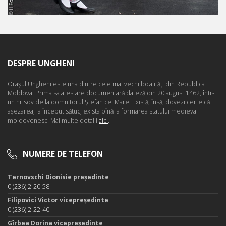
DESPRE UNGHENI
Oraşul Ungheni este una dintre cele mai vechi localităţi din Republica
Moldova. Prima sa atestare documentară dateză din 20 august 1462, într-
un hrisov de la domnitorul Ştefan cel Mare. Există, însă, dovezi certe că
aşezarea, la început sătuc, exista pînă la formarea statului medieval
moldovenesc. Mai multe detalii
aici
.
NUMERE DE TELEFON
Ternovschi Dionisie președinte
0 (236) 2-20-58
Filipovici Victor vicepreședinte
0 (236) 2-22-40
Gîrbea Dorina vicepreședinte