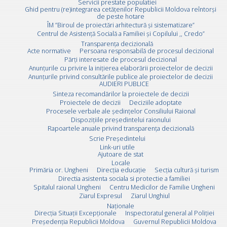
Servicii prestate populatiei
Ghid pentru (re)integrarea cetățenilor Republicii Moldova reîntorși
de peste hotare
ÎM ”Biroul de proiectări arhitectură și sistematizare”
Centrul de Asistență Socială a Familiei și Copilului ,, Credo”
Transparența decizională
Acte normative
Persoana responsabilă de procesul decizional
Părți interesate de procesul decizional
Anunțurile cu privire la inițierea elaborării proiectelor de decizii
Anunțurile privind consultările publice ale proiectelor de decizii
AUDIERI PUBLICE
Sinteza recomandărilor la proiectele de decizii
Proiectele de decizii
Deciziile adoptate
Procesele verbale ale ședințelor Consiliului Raional
Dispozițiile președintelui raionului
Rapoartele anuale privind transparența decizională
Scrie Preşedintelui
Link-uri utile
Ajutoare de stat
Locale
Primăria or. Ungheni
Direcția educație
Secția cultură și turism
Directia asistenta sociala si protectie a familiei
Spitalul raional Ungheni
Centru Medicilor de Familie Ungheni
Ziarul Expresul
Ziarul Unghiul
Naționale
Direcţia Situaţii Excepţionale
Inspectoratul general al Poliției
Preşedenţia Republicii Moldova
Guvernul Republicii Moldova