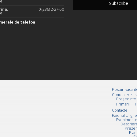
te
rina,
0 (236) 2-27-50
te
merele de telefon
Posturi vacant
Conducerea ra
Preşedinte
Primării
P
Contacte
Raionul Unghe
Evenimente
Descrier
Prezen
Plan
St