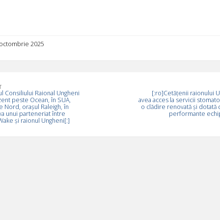
3 octombrie 2025
T
ul Consiliului Raional Ungheni
[:ro]Cetățenii raionului 
zent peste Ocean, în SUA,
avea acces la servicii stomato
e Nord, orașul Raleigh, în
o clădire renovată și dotată 
a unui parteneriat între
performante echi
Wake și raionul Ungheni[:]