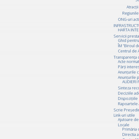
Atracții
Regiunile 
ONG-uri act
INFRASTRUCT
HARTA INTE
Servicii prest
Ghid pentru
ÎM ”Biroul d
Centrul de A
Transparența 
Acte normat
Părți inter
Anunțurile c
Anunțurile p
AUDIERI 
Sinteza rec
Deciziile a
Dispozițiile
Rapoartele 
Scrie Preşedi
Link-uri utile
Ajutoare de 
Locale
Primăria 
Directia a