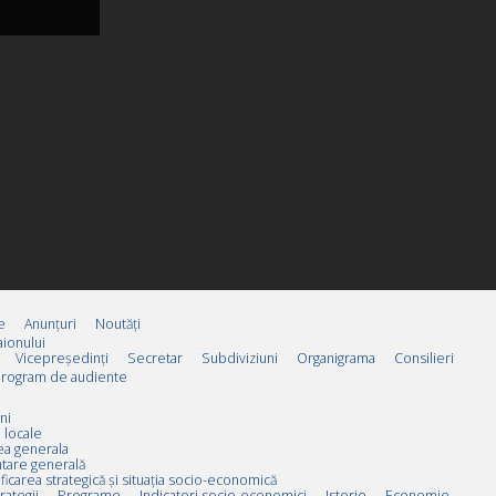
e
Anunțuri
Noutăți
ionului
Vicepreşedinţi
Secretar
Subdiviziuni
Organigrama
Consilieri
rogram de audiente
ni
 locale
ea generala
tare generală
ificarea strategică și situația socio-economică
rategii
Programe
Indicatori socio-economici
Istorie
Economie