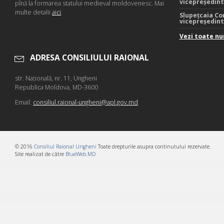
vicepreședin
pînă la formarea statului medieval moldovenesc. Mai
multe detalii
aici
.
Slupețcaia Co
vicepreședin
Vezi toate nu
ADRESA CONSILIULUI RAIONAL
str. Naţională, nr. 11, Ungheni
Republica Moldova, MD-3600
Email:
consiliul.raional-ungheni@apl.gov.md
© 2016
Consiliul Raional Ungheni
Toate drepturile asupra continutului rezervate.
Site realizat de către
BlueWeb.MD