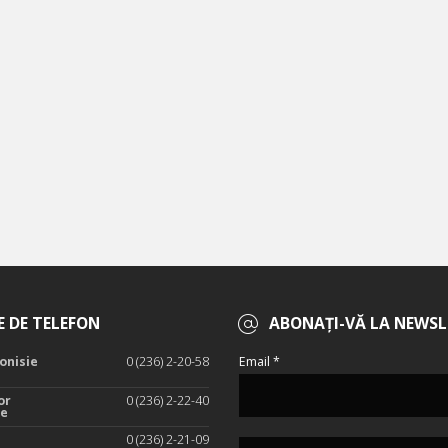
 DE TELEFON
ABONAȚI-VĂ LA NEWSL
onisie
0 (236) 2-20-58
Email *
or
0 (236) 2-22-40
te
0 (236) 2-21-09