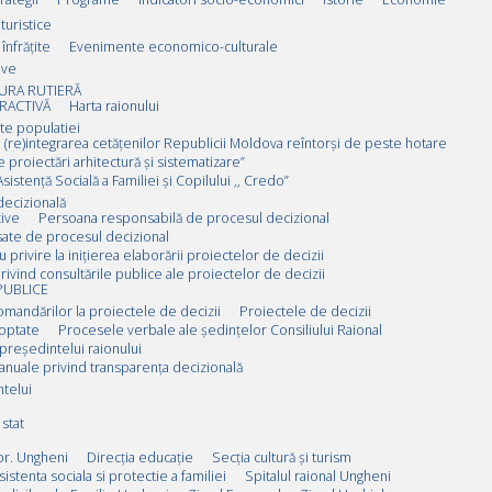
 turistice
înfrățite
Evenimente economico-culturale
ive
URA RUTIERĂ
RACTIVĂ
Harta raionului
ate populatiei
 (re)integrarea cetățenilor Republicii Moldova reîntorși de peste hotare
e proiectări arhitectură și sistematizare”
sistență Socială a Familiei și Copilului ,, Credo”
decizională
ive
Persoana responsabilă de procesul decizional
esate de procesul decizional
u privire la inițierea elaborării proiectelor de decizii
rivind consultările publice ale proiectelor de decizii
PUBLICE
omandărilor la proiectele de decizii
Proiectele de decizii
doptate
Procesele verbale ale ședințelor Consiliului Raional
 președintelui raionului
anuale privind transparența decizională
ntelui
stat
or. Ungheni
Direcția educație
Secția cultură și turism
sistenta sociala si protectie a familiei
Spitalul raional Ungheni