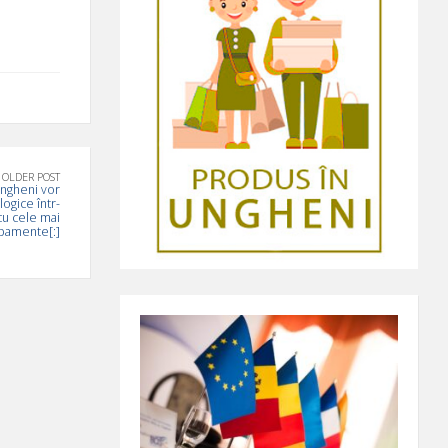
OLDER POST
Ungheni vor
logice într-
cu cele mai
pamente[:]