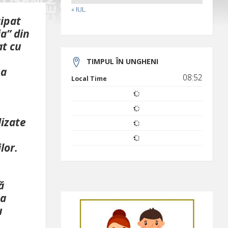
« IUL.
cipat
a” din
at cu
TIMPUL ÎN UNGHENI
 a
08:52
Local Time
lizate
lor.
ă
ea
u