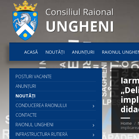
ACASĂ
NOUTĂȚI
ANUNȚURI
RAIONUL UNGHE
POSTURI VACANTE
Iarm
ANUNȚURI
„Del
NOUTĂȚI
impl
CONDUCEREA RAIONULUI
dida
CONTACTE
Home
RAIONUL UNGHENI
implicarea 
INFRASTRUCTURA RUTIERĂ