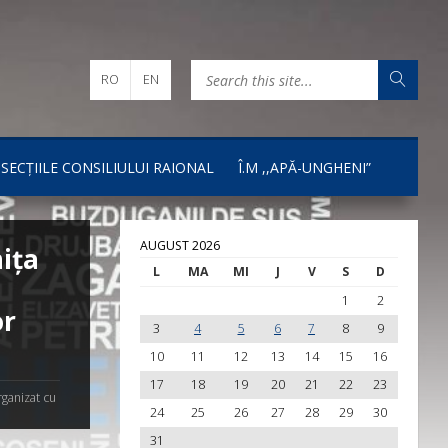
RO
EN
I SECȚIILE CONSILIULUI RAIONAL
Î.M ,,APĂ-UNGHENI”
AUGUST 2026
ița
L
MA
MI
J
V
S
D
1
2
or
3
4
5
6
7
8
9
10
11
12
13
14
15
16
17
18
19
20
21
22
23
ganizat cu
24
25
26
27
28
29
30
31