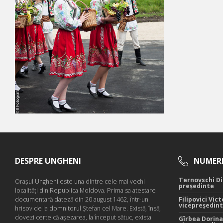
DESPRE UNGHENI
NUMERE
Ternovschi Di
Oraşul Ungheni este una dintre cele mai vechi
președinte
localităţi din Republica Moldova. Prima sa atestare
documentară dateză din 20 august 1462, într-un
Filipovici Vict
vicepreședin
hrisov de la domnitorul Ştefan cel Mare. Există, însă,
dovezi certe că aşezarea, la început sătuc, exista
Gîrbea Dorina