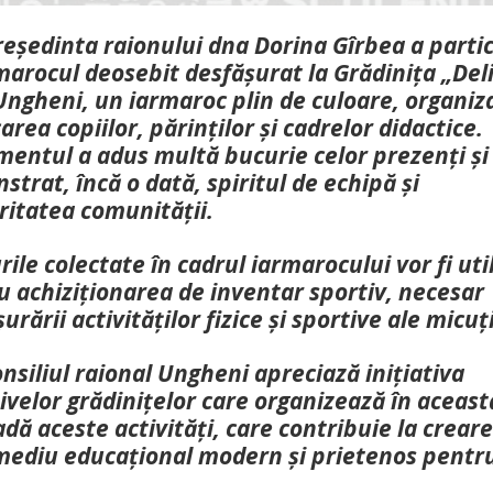
reședinta raionului dna Dorina Gîrbea a parti
marocul deosebit desfășurat la Grădinița „Deli
ngheni, un iarmaroc plin de culoare, organiz
area copiilor, părinților și cadrelor didactice.
mentul a adus multă bucurie celor prezenți și
trat, încă o dată, spiritul de echipă și
ritatea comunității.
ile colectate în cadrul iarmarocului vor fi uti
u achiziționarea de inventar sportiv, necesar
urării activităților fizice și sportive ale micuți
nsiliul raional Ungheni apreciază inițiativa
ivelor grădinițelor care organizează în aceast
dă aceste activități, care contribuie la crear
mediu educațional modern și prietenos pentr