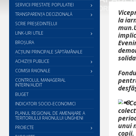
SERVICII PRESTATE POPULATIEI
Vicep
TRANSPARENȚA DECIZIONALĂ
la iar
SCRIE PREŞEDINTELUI
mun.U
LINK-URI UTILE
implic
Eveni
BROȘURA
demons
ACŢIUNI PRINCIPALE SĂPTĂMÂNALE
solida
ACHIZIȚII PUBLICE
COMISII RAIONALE
Fondur
pentr
CONTROLUL MANAGERIAL
INTERN/AUDIT
desfăș
BUGET
Co
INDICATORI SOCIO-ECONOMICI
colect
PLANUL REGIONAL DE AMENAJARE A
perioa
TERITORIULUI RAIONULUI UNGHENI
unui 
PROIECTE
copii.