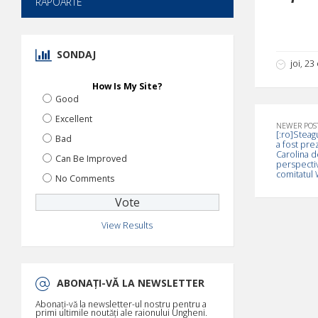
RAPOARTE
SONDAJ
joi, 2
How Is My Site?
Good
Excellent
NEWER POS
[:ro]Steag
Bad
a fost pre
Carolina d
Can Be Improved
perspectiv
comitatul 
No Comments
View Results
ABONAȚI-VĂ LA NEWSLETTER
Abonați-vă la newsletter-ul nostru pentru a
primi ultimile noutăți ale raionului Ungheni.