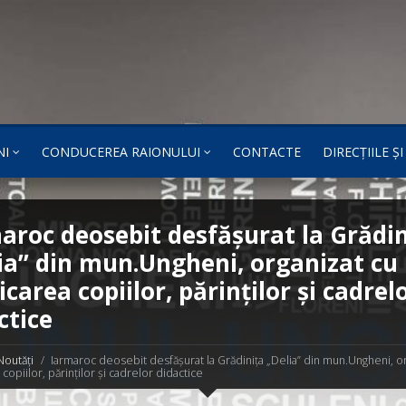
NI
CONDUCEREA RAIONULUI
CONTACTE
DIRECȚIILE Ș
aroc deosebit desfășurat la Grădin
ia” din mun.Ungheni, organizat cu
icarea copiilor, părinților și cadrel
ctice
Noutăți
Iarmaroc deosebit desfășurat la Grădinița „Delia” din mun.Ungheni, or
copiilor, părinților și cadrelor didactice