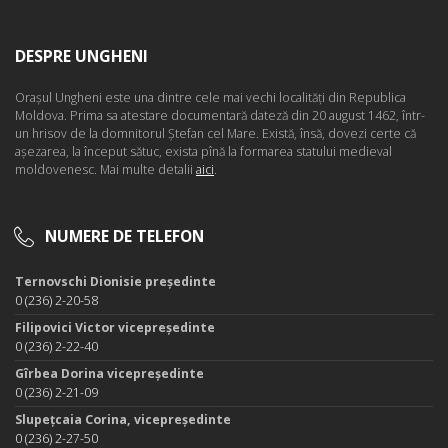
DESPRE UNGHENI
Oraşul Ungheni este una dintre cele mai vechi localităţi din Republica
Moldova. Prima sa atestare documentară dateză din 20 august 1462, într-
un hrisov de la domnitorul Ştefan cel Mare. Există, însă, dovezi certe că
aşezarea, la început sătuc, exista pînă la formarea statului medieval
moldovenesc. Mai multe detalii
aici
.
NUMERE DE TELEFON
Ternovschi Dionisie președinte
0 (236) 2-20-58
Filipovici Victor vicepreședinte
0 (236) 2-22-40
Gîrbea Dorina vicepreședinte
0 (236) 2-21-09
Slupețcaia Corina, vicepreședinte
0 (236) 2-27-50