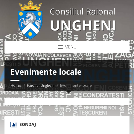
MENU
Evenimente locale
Home
Raionul Ungheni
Evenimente locale
SONDAJ