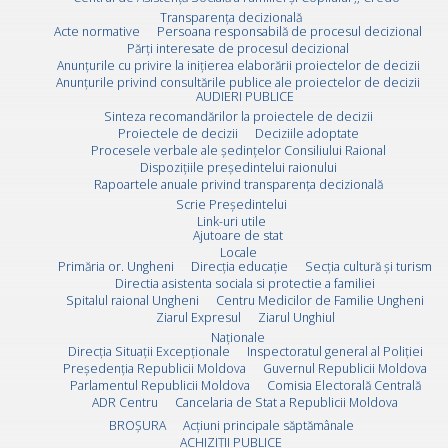
Transparența decizională
Acte normative
Persoana responsabilă de procesul decizional
Părți interesate de procesul decizional
Anunțurile cu privire la inițierea elaborării proiectelor de decizii
Anunțurile privind consultările publice ale proiectelor de decizii
AUDIERI PUBLICE
Sinteza recomandărilor la proiectele de decizii
Proiectele de decizii
Deciziile adoptate
Procesele verbale ale ședințelor Consiliului Raional
Dispozițiile președintelui raionului
Rapoartele anuale privind transparența decizională
Scrie Preşedintelui
Link-uri utile
Ajutoare de stat
Locale
Primăria or. Ungheni
Direcția educație
Secția cultură și turism
Directia asistenta sociala si protectie a familiei
Spitalul raional Ungheni
Centru Medicilor de Familie Ungheni
Ziarul Expresul
Ziarul Unghiul
Naționale
Direcţia Situaţii Excepţionale
Inspectoratul general al Poliției
Preşedenţia Republicii Moldova
Guvernul Republicii Moldova
Parlamentul Republicii Moldova
Comisia Electorală Centrală
ADR Centru
Cancelaria de Stat a Republicii Moldova
BROȘURA
Acţiuni principale săptămânale
ACHIZIȚII PUBLICE