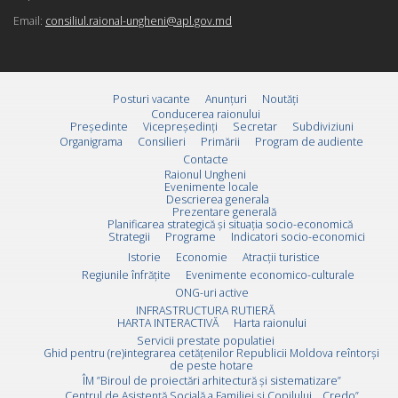
Email:
consiliul.raional-ungheni@apl.gov.md
Posturi vacante
Anunțuri
Noutăți
Conducerea raionului
Preşedinte
Vicepreşedinţi
Secretar
Subdiviziuni
Organigrama
Consilieri
Primării
Program de audiente
Contacte
Raionul Ungheni
Evenimente locale
Descrierea generala
Prezentare generală
Planificarea strategică și situația socio-economică
Strategii
Programe
Indicatori socio-economici
Istorie
Economie
Atracții turistice
Regiunile înfrățite
Evenimente economico-culturale
ONG-uri active
INFRASTRUCTURA RUTIERĂ
HARTA INTERACTIVĂ
Harta raionului
Servicii prestate populatiei
Ghid pentru (re)integrarea cetățenilor Republicii Moldova reîntorși
de peste hotare
ÎM ”Biroul de proiectări arhitectură și sistematizare”
Centrul de Asistență Socială a Familiei și Copilului ,, Credo”