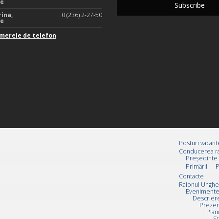
te
rina,
0 (236) 2-27-50
te
merele de telefon
Posturi vacant
Conducerea ra
Preşedinte
Primării
P
Contacte
Raionul Unghe
Evenimente
Descrier
Prezen
Plan
St