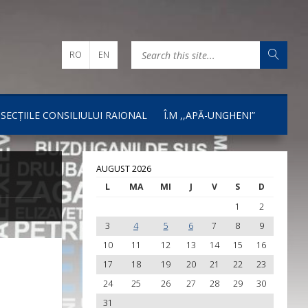
RO
EN
I SECȚIILE CONSILIULUI RAIONAL
Î.M ,,APĂ-UNGHENI”
AUGUST 2026
L
MA
MI
J
V
S
D
1
2
3
4
5
6
7
8
9
10
11
12
13
14
15
16
17
18
19
20
21
22
23
24
25
26
27
28
29
30
31