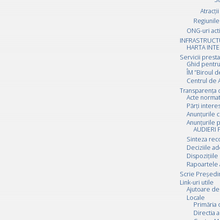
Atracții
Regiunile 
ONG-uri act
INFRASTRUCT
HARTA INTE
Servicii prest
Ghid pentru
ÎM ”Biroul d
Centrul de A
Transparența 
Acte normat
Părți inter
Anunțurile c
Anunțurile p
AUDIERI 
Sinteza rec
Deciziile a
Dispozițiile
Rapoartele 
Scrie Preşedi
Link-uri utile
Ajutoare de 
Locale
Primăria 
Directia a