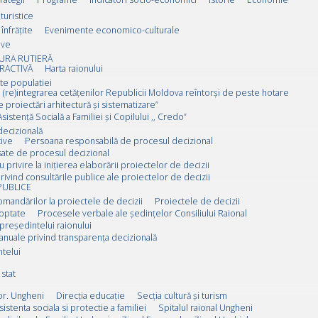
 turistice
înfrățite
Evenimente economico-culturale
ive
URA RUTIERĂ
RACTIVĂ
Harta raionului
ate populatiei
 (re)integrarea cetățenilor Republicii Moldova reîntorși de peste hotare
e proiectări arhitectură și sistematizare”
sistență Socială a Familiei și Copilului ,, Credo”
decizională
ive
Persoana responsabilă de procesul decizional
esate de procesul decizional
u privire la inițierea elaborării proiectelor de decizii
rivind consultările publice ale proiectelor de decizii
PUBLICE
omandărilor la proiectele de decizii
Proiectele de decizii
doptate
Procesele verbale ale ședințelor Consiliului Raional
 președintelui raionului
anuale privind transparența decizională
ntelui
stat
or. Ungheni
Direcția educație
Secția cultură și turism
sistenta sociala si protectie a familiei
Spitalul raional Ungheni