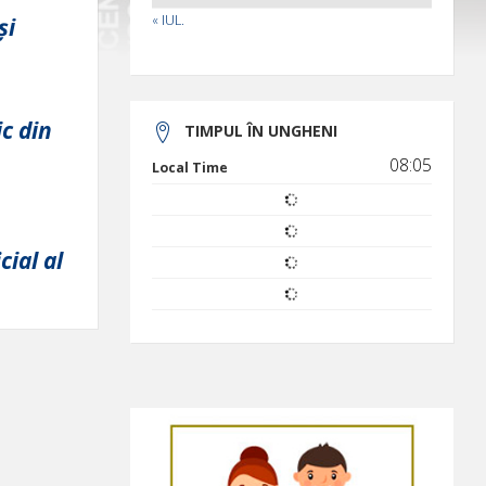
« IUL.
și
c din
TIMPUL ÎN UNGHENI
08:05
Local Time
cial al