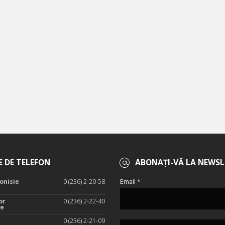
 DE TELEFON
ABONAȚI-VĂ LA NEWSL
onisie
0 (236) 2-20-58
Email *
or
0 (236) 2-22-40
te
0 (236) 2-21-09