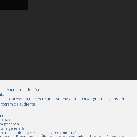
e
Anunțuri
Noutăți
ionului
Vicepreşedinţi
Secretar
Subdiviziuni
Organigrama
Consilieri
rogram de audiente
ni
 locale
ea generala
tare generală
ificarea strategică și situația socio-economică
rategii
Programe
Indicatori socio-economici
Istorie
Economie