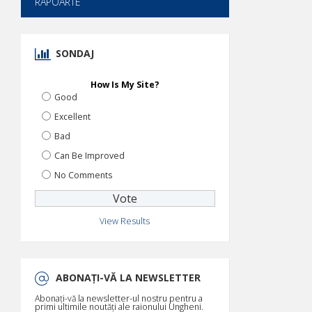
RAPOARTE
SONDAJ
How Is My Site?
Good
Excellent
Bad
Can Be Improved
No Comments
View Results
ABONAȚI-VĂ LA NEWSLETTER
Abonați-vă la newsletter-ul nostru pentru a
primi ultimile noutăți ale raionului Ungheni.