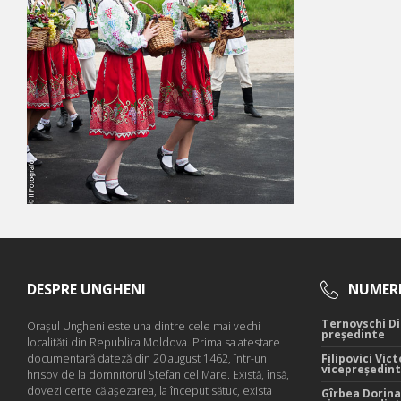
DESPRE UNGHENI
NUMERE
Ternovschi Di
Oraşul Ungheni este una dintre cele mai vechi
președinte
localităţi din Republica Moldova. Prima sa atestare
documentară dateză din 20 august 1462, într-un
Filipovici Vict
vicepreședin
hrisov de la domnitorul Ştefan cel Mare. Există, însă,
dovezi certe că aşezarea, la început sătuc, exista
Gîrbea Dorina