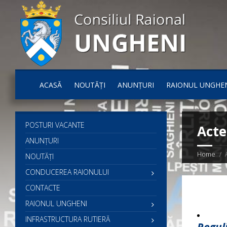
ACASĂ
NOUTĂȚI
ANUNȚURI
RAIONUL UNGHE
POSTURI VACANTE
Acte
ANUNȚURI
Home
NOUTĂȚI
CONDUCEREA RAIONULUI
CONTACTE
RAIONUL UNGHENI
INFRASTRUCTURA RUTIERĂ
Reguli