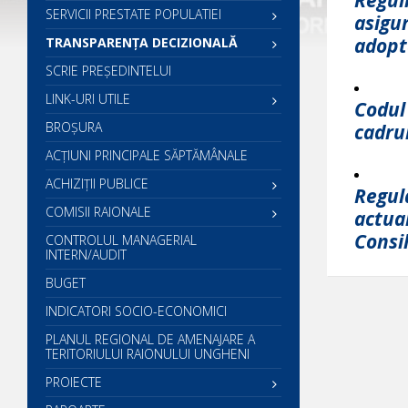
SERVICII PRESTATE POPULATIEI
asigur
adopta
TRANSPARENȚA DECIZIONALĂ
SCRIE PREŞEDINTELUI
LINK-URI UTILE
Codul 
BROȘURA
cadrul
ACŢIUNI PRINCIPALE SĂPTĂMÂNALE
ACHIZIȚII PUBLICE
Regul
COMISII RAIONALE
actual
Consil
CONTROLUL MANAGERIAL
INTERN/AUDIT
BUGET
INDICATORI SOCIO-ECONOMICI
PLANUL REGIONAL DE AMENAJARE A
TERITORIULUI RAIONULUI UNGHENI
PROIECTE