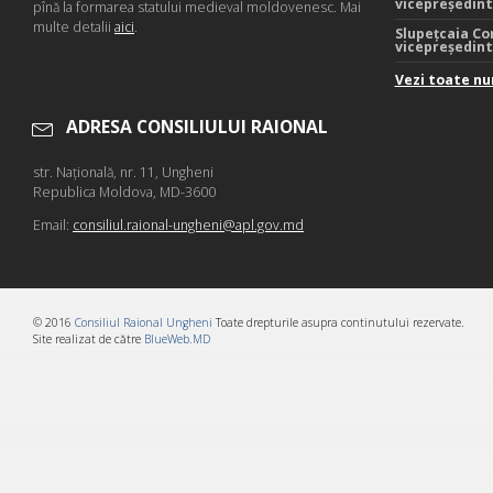
vicepreședin
pînă la formarea statului medieval moldovenesc. Mai
multe detalii
aici
.
Slupețcaia Co
vicepreședin
Vezi toate nu
ADRESA CONSILIULUI RAIONAL
str. Naţională, nr. 11, Ungheni
Republica Moldova, MD-3600
Email:
consiliul.raional-ungheni@apl.gov.md
© 2016
Consiliul Raional Ungheni
Toate drepturile asupra continutului rezervate.
Site realizat de către
BlueWeb.MD