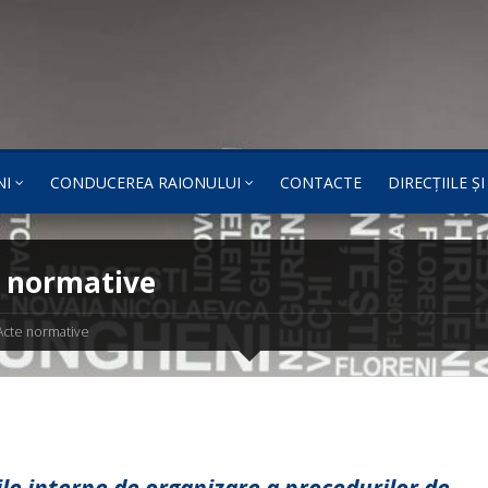
NI
CONDUCEREA RAIONULUI
CONTACTE
DIRECȚIILE Ș
 normative
Acte normative
le interne de organizare a procedurilor de