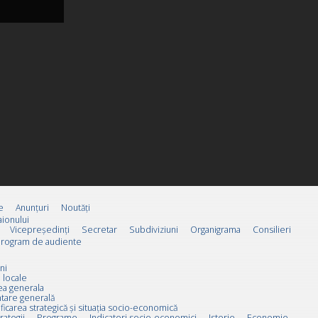
e
Anunțuri
Noutăți
ionului
Vicepreşedinţi
Secretar
Subdiviziuni
Organigrama
Consilieri
rogram de audiente
ni
 locale
ea generala
tare generală
ificarea strategică și situația socio-economică
rategii
Programe
Indicatori socio-economici
Istorie
Economie