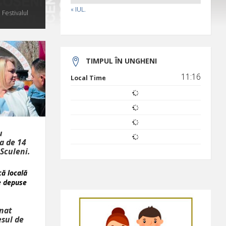
« IUL.
 Festivalul
TIMPUL ÎN UNGHENI
11:16
Local Time
u
ta de 14
Sculeni.
că locală
e depuse
nat
esul de