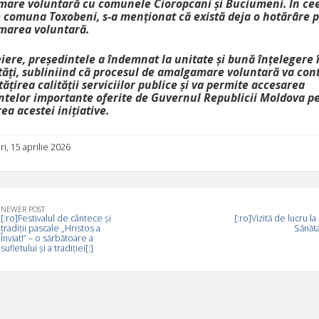
are voluntară cu comunele Cioropcani și Buciumeni. În ce
e comuna Toxobeni, s-a menționat că există deja o hotărâre p
area voluntară.
iere, președintele a îndemnat la unitate și bună înțelegere 
ăți, subliniind că procesul de amalgamare voluntară va cont
țirea calității serviciilor publice și va permite accesarea
ntelor importante oferite de Guvernul Republicii Moldova p
ea acestei inițiative.
i, 15 aprilie 2026
NEWER POST
[:ro]Festivalul de cântece și
[:ro]Vizită de lucru l
tradiții pascale „Hristos a
Sănătat
Înviat!” – o sărbătoare a
sufletului și a tradiției[:]