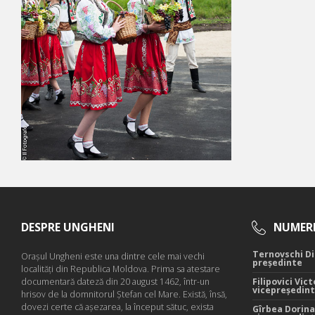
DESPRE UNGHENI
NUMERE
Ternovschi Di
Oraşul Ungheni este una dintre cele mai vechi
președinte
localităţi din Republica Moldova. Prima sa atestare
documentară dateză din 20 august 1462, într-un
Filipovici Vict
vicepreședin
hrisov de la domnitorul Ştefan cel Mare. Există, însă,
dovezi certe că aşezarea, la început sătuc, exista
Gîrbea Dorina