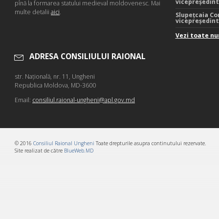
vicepreședin
pînă la formarea statului medieval moldovenesc. Mai
multe detalii
aici
.
Slupețcaia Co
vicepreședin
Vezi toate nu
ADRESA CONSILIULUI RAIONAL
str. Naţională, nr. 11, Ungheni
Republica Moldova, MD-3600
Email:
consiliul.raional-ungheni@apl.gov.md
© 2016
Consiliul Raional Ungheni
Toate drepturile asupra continutului rezervate.
Site realizat de către
BlueWeb.MD