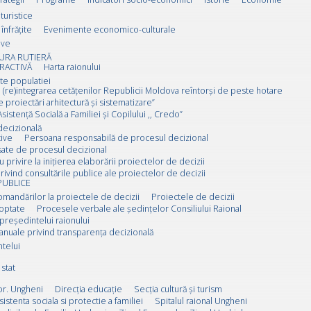
 turistice
înfrățite
Evenimente economico-culturale
ive
URA RUTIERĂ
RACTIVĂ
Harta raionului
ate populatiei
 (re)integrarea cetățenilor Republicii Moldova reîntorși de peste hotare
e proiectări arhitectură și sistematizare”
sistență Socială a Familiei și Copilului ,, Credo”
decizională
ive
Persoana responsabilă de procesul decizional
esate de procesul decizional
u privire la inițierea elaborării proiectelor de decizii
rivind consultările publice ale proiectelor de decizii
PUBLICE
omandărilor la proiectele de decizii
Proiectele de decizii
doptate
Procesele verbale ale ședințelor Consiliului Raional
 președintelui raionului
anuale privind transparența decizională
ntelui
stat
or. Ungheni
Direcția educație
Secția cultură și turism
sistenta sociala si protectie a familiei
Spitalul raional Ungheni