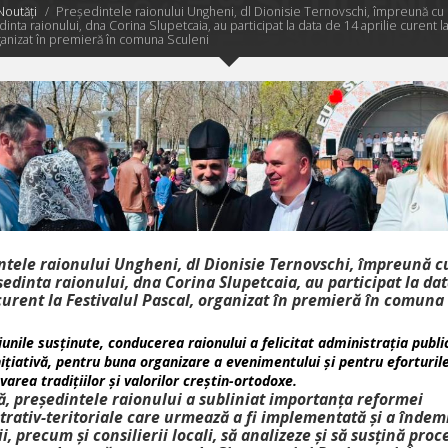
Noutăți
Președintele raionului Ungheni, dl Dionisie Ternovschi, împreună cu
nta raionului, dna Corina Slupetcaia, au participat la data de 14 aprilie curent la
ganizat în premieră în comuna Sculeni
ntele raionului Ungheni, dl Dionisie Ternovschi, împreună c
edinta raionului, dna Corina Slupetcaia, au participat la da
curent la Festivalul Pascal, organizat în premieră în comuna 
iunile susținute, conducerea raionului a felicitat administrația publi
ițiativă, pentru buna organizare a evenimentului și pentru eforturil
area tradițiilor și valorilor creștin-ortodoxe.
ă, președintele raionului a subliniat importanța reformei
trativ-teritoriale care urmează a fi implementată și a îndem
i, precum și consilierii locali, să analizeze și să susțină proc