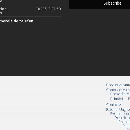
te
rina,
0 (236) 2-27-50
te
merele de telefon
Posturi vacant
Conducerea ra
Preşedinte
Primării
P
Contacte
Raionul Unghe
Evenimente
Descrier
Prezen
Plan
St