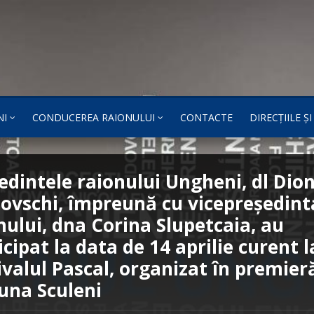
NI
CONDUCEREA RAIONULUI
CONTACTE
DIRECȚIILE Ș
edintele raionului Ungheni, dl Dion
ovschi, împreună cu vicepreședint
nului, dna Corina Slupetcaia, au
icipat la data de 14 aprilie curent l
ivalul Pascal, organizat în premier
na Sculeni