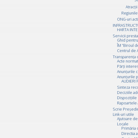
Atracții
Regiunile 
ONG-uri act
INFRASTRUCT
HARTA INTE
Servicii prest
Ghid pentru
ÎM ”Biroul d
Centrul de A
Transparența 
Acte normat
Părți inter
Anunțurile c
Anunțurile p
AUDIERI 
Sinteza rec
Deciziile a
Dispozițiile
Rapoartele 
Scrie Preşedi
Link-uri utile
Ajutoare de 
Locale
Primăria 
Directia a