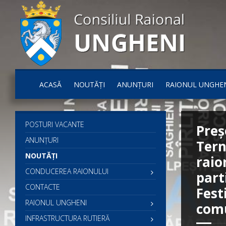
ACASĂ
NOUTĂȚI
ANUNȚURI
RAIONUL UNGHE
POSTURI VACANTE
Preș
ANUNȚURI
Tern
NOUTĂȚI
raio
CONDUCEREA RAIONULUI
part
CONTACTE
Fest
RAIONUL UNGHENI
comu
INFRASTRUCTURA RUTIERĂ