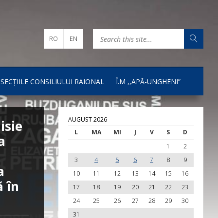
RO
EN
I SECȚIILE CONSILIULUI RAIONAL
Î.M ,,APĂ-UNGHENI”
AUGUST 2026
isie
L
MA
MI
J
V
S
D
a
1
2
3
4
5
6
7
8
9
a
10
11
12
13
14
15
16
ă în
17
18
19
20
21
22
23
24
25
26
27
28
29
30
31