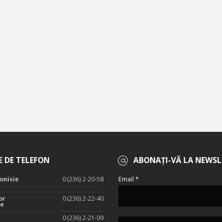
 DE TELEFON
ABONAȚI-VĂ LA NEWSL
onisie
0 (236) 2-20-58
Email *
or
0 (236) 2-22-40
te
0 (236) 2-21-09