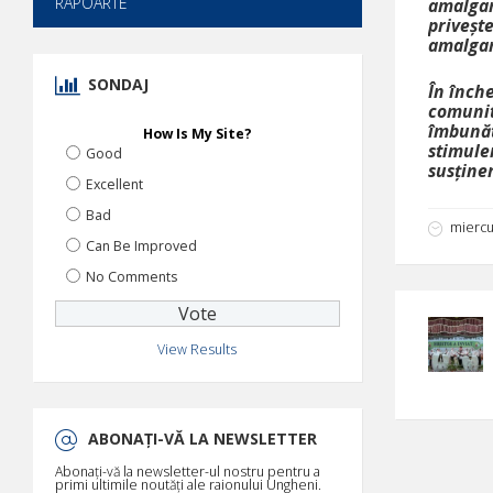
RAPOARTE
amalgam
priveșt
amalgam
SONDAJ
În înche
comunit
îmbunătă
How Is My Site?
stimule
Good
susținer
Excellent
Bad
miercur
Can Be Improved
No Comments
View Results
ABONAȚI-VĂ LA NEWSLETTER
Abonați-vă la newsletter-ul nostru pentru a
primi ultimile noutăți ale raionului Ungheni.