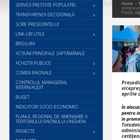
Home
SERVICII PRESTATE POPULATIEI
vicepreședi
Pascal, or
TRANSPARENȚA DECIZIONALĂ
SCRIE PREŞEDINTELUI
LINK-URI UTILE
BROȘURA
ACŢIUNI PRINCIPALE SĂPTĂMÂNALE
ACHIZIȚII PUBLICE
COMISII RAIONALE
Președi
CONTROLUL MANAGERIAL
INTERN/AUDIT
vicepreș
aprilie 
BUGET
INDICATORI SOCIO-ECONOMICI
În alocuț
pentru in
PLANUL REGIONAL DE AMENAJARE A
în promov
TERITORIULUI RAIONULUI UNGHENI
Totodat
adminis
PROIECTE
cetățeni