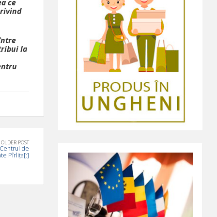
ea ce
rivind
între
ribui la
entru
OLDER POST
a Centrul de
e Pîrlița[:]