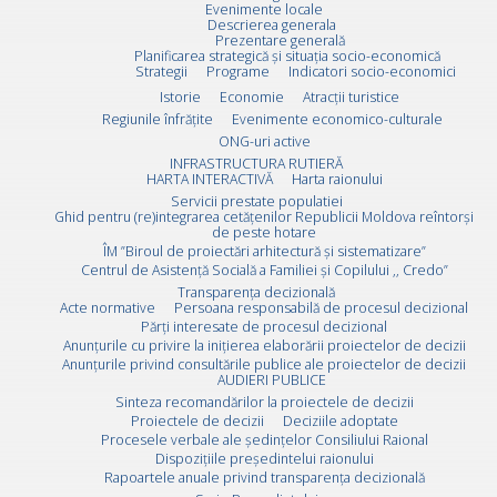
Evenimente locale
Descrierea generala
Prezentare generală
Planificarea strategică și situația socio-economică
Strategii
Programe
Indicatori socio-economici
Istorie
Economie
Atracții turistice
Regiunile înfrățite
Evenimente economico-culturale
ONG-uri active
INFRASTRUCTURA RUTIERĂ
HARTA INTERACTIVĂ
Harta raionului
Servicii prestate populatiei
Ghid pentru (re)integrarea cetățenilor Republicii Moldova reîntorși
de peste hotare
ÎM ”Biroul de proiectări arhitectură și sistematizare”
Centrul de Asistență Socială a Familiei și Copilului ,, Credo”
Transparența decizională
Acte normative
Persoana responsabilă de procesul decizional
Părți interesate de procesul decizional
Anunțurile cu privire la inițierea elaborării proiectelor de decizii
Anunțurile privind consultările publice ale proiectelor de decizii
AUDIERI PUBLICE
Sinteza recomandărilor la proiectele de decizii
Proiectele de decizii
Deciziile adoptate
Procesele verbale ale ședințelor Consiliului Raional
Dispozițiile președintelui raionului
Rapoartele anuale privind transparența decizională