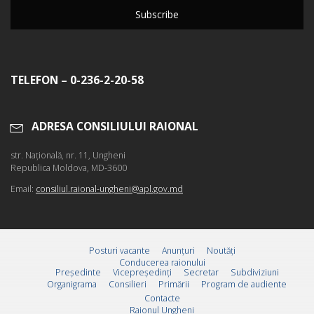
TELEFON – 0-236-2-20-58
ADRESA CONSILIULUI RAIONAL
str. Naţională, nr. 11, Ungheni
Republica Moldova, MD-3600
Email:
consiliul.raional-ungheni@apl.gov.md
Posturi vacante
Anunțuri
Noutăți
Conducerea raionului
Preşedinte
Vicepreşedinţi
Secretar
Subdiviziuni
Organigrama
Consilieri
Primării
Program de audiente
Contacte
Raionul Ungheni