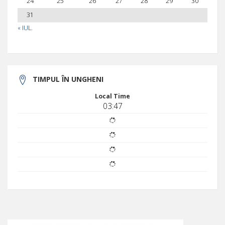
24
25
26
27
28
29
30
31
« IUL.
TIMPUL ÎN UNGHENI
Local Time
03:47