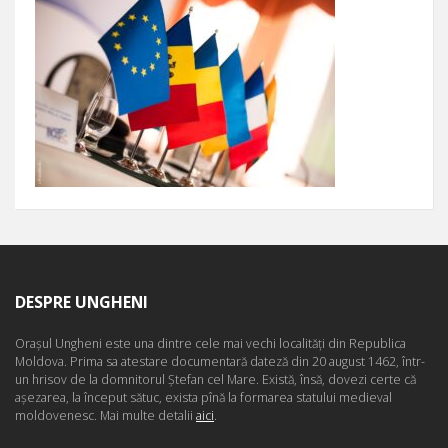
DESPRE UNGHENI
Oraşul Ungheni este una dintre cele mai vechi localităţi din Republica
Moldova. Prima sa atestare documentară dateză din 20 august 1462, într-
un hrisov de la domnitorul Ştefan cel Mare. Există, însă, dovezi certe că
aşezarea, la început sătuc, exista pînă la formarea statului medieval
moldovenesc. Mai multe detalii
aici
.