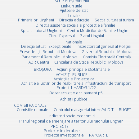
Scrie Preşedintelui
Link-uri utile
Ajutoare de stat
Locale
Primăria or. Ungheni
Direcția educație
Secția cultură și turism
Directia asistenta sociala si protectie a familiei
Spitalul raional Ungheni
Centru Medicilor de Familie Ungheni
Ziarul Expresul
Ziarul Unghiul
Naționale
Direcţia Situaţii Excepţionale
Inspectoratul general al Poliției
Preşedenţia Republicii Moldova
Guvernul Republicii Moldova
Parlamentul Republicii Moldova
Comisia Electorală Centrală
ADR Centru
Cancelaria de Stat a Republicii Moldova
BROȘURA
Acţiuni principale săptămânale
ACHIZIȚII PUBLICE
Achiziții ale Proiectelor
Achiziție a lucrărilor de reabilitare a infrastructurii de transport
Proiect 1 HARD/3.1/22
Dosar achiziție echipament p5
Achiziții publice
COMISII RAIONALE
Comisiile raionale
Controlul managerial intern/AUDIT
BUGET
Indicatori socio-economici
Planul regional de amenajare a teritoriului raionului Ungheni
PROIECTE
Proiecte în derulare
Proiecte investiționale
RAPOARTE