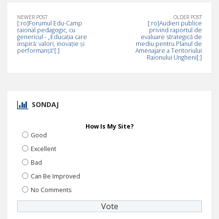
NEWER POST
OLDER POST
[:ro]Forumul Edu-Camp
[:ro]Audieri publice
raional pedagogic, cu
privind raportul de
genericul - „Educația care
evaluare strategică de
inspiră: valori, inovație și
mediu pentru Planul de
performanță”[:]
Amenajare a Teritoriului
Raionului Ungheni[:]
SONDAJ
How Is My Site?
Good
Excellent
Bad
Can Be Improved
No Comments